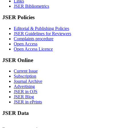
Links
JSER Bibliometrics
JSER Policies
Editorial & Publishing Policies
JSER Guidelines for Reviewers
Complaints procedure
Open Access
Open Access Licence
JSER Online
Current Issue
Subscription
Journal Archive
Advertising
JSER in OJS
JSER Blog
JSER in ePrints
JSER Data