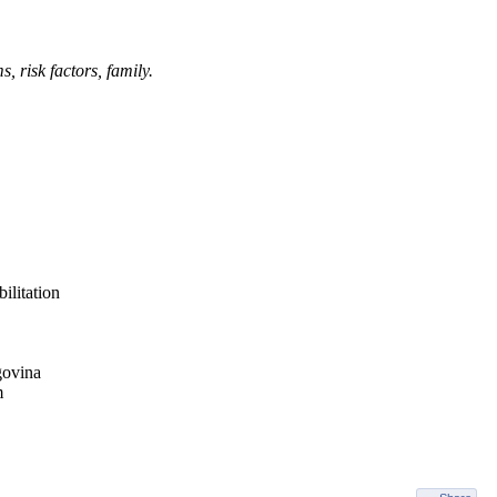
, risk factors, family.
ilitation
govina
m