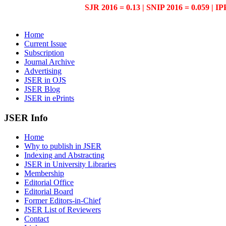
SJR 2016 = 0.13 | SNIP 2016 = 0.059 | IP
Home
Current Issue
Subscription
Journal Archive
Advertising
JSER in OJS
JSER Blog
JSER in ePrints
JSER Info
Home
Why to publish in JSER
Indexing and Abstracting
JSER in University Libraries
Membership
Editorial Office
Editorial Board
Former Editors-in-Chief
JSER List of Reviewers
Contact