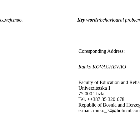
 семејство.
Key words
:
behavioural problems
Coresponding Address:
Ranko KOVACHEVIKJ
Faculty of Education and Rehab
Univerzitetska 1
75 000 Tuzla
Теl. ++387 35 320-678
Republic of Bosnia and Herze
e-mail: ranko_74@hotmail.co