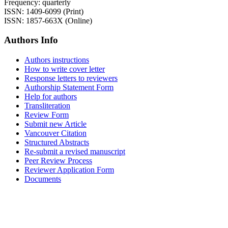
Frequency: quarterly
ISSN: 1409-6099 (Print)
ISSN: 1857-663X (Online)
Authors Info
Authors instructions
How to write cover letter
Response letters to reviewers
Authorship Statement Form
Help for authors
Transliteration
Review Form
Submit new Article
Vancouver Citation
Structured Abstracts
Re-submit a revised manuscript
Peer Review Process
Reviewer Application Form
Documents