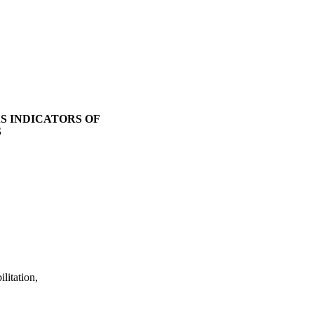
S INDICATORS OF
S
litation,