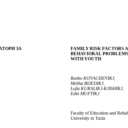
АТОРИ ЗА
FAMILY RISK FACTORS
A
BEHAVIORAL PROBLEM
WITH YOUTH
Ranko KOVACHEVIKJ
,
Meliha BIJEDIKJ
,
Lejla KURALIKJ-KJISHIKJ
,
Edin MUFTIKJ
Faculty of Education and Rehabi
University in Tuzla