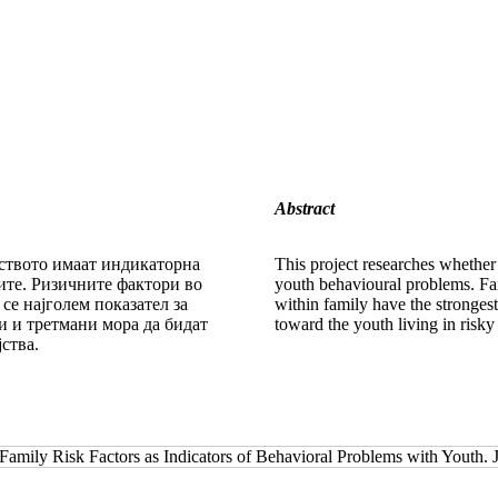
Abstract
твото имаат ин­ди­ка­тор­на
This project researches whether
ите. Ризичните фак­то­ри во
youth behavioural problems. Fam
е најголем по­ка­за­тел за
within family have the stronges
и третмани мо­­ра да бидат
toward the youth living in risky 
ејства.
 Family Risk Factors as Indicators of Behavioral Problems with Youth