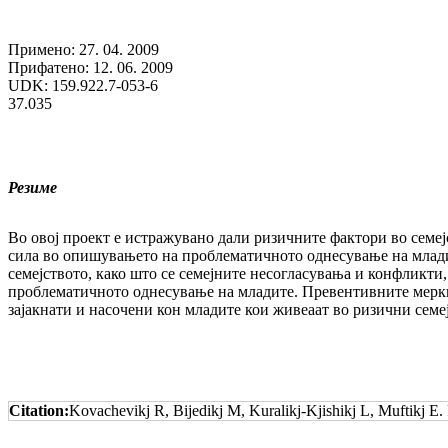
Примено: 27. 04. 2009
Прифатено: 12. 06. 2009
UDK: 159.922.7-053-6
37.035
Резиме
Во овој проект е истражувано дали ризич­ни­те фактори во семејс
сила во опишувањето на проб­ле­ма­тич­но­то однесување на млад
семејството, како што се семејните не­сог­ласувања и конфликти, с
проблематичното однесување на мла­дите. Превентивните мерки 
зајакнати и насочени кон мла­ди­те кои живеаат во ризични сем
Citation:
Kovachevikj R, Bijedikj M, Kuralikj-Kjishikj L, Muftikj E.