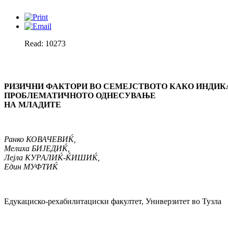
Read: 10273
РИЗИ
Ч
НИ ФАКТОРИ ВО СЕМЕЈСТВОТО КАКО ИНДИК
ПРОБЛЕМАТИЧНО
TO
ОДНЕСУВАЊЕ
НА МЛАДИТЕ
Ранко КОВА
Ч
ЕВИ
Ќ
,
Мелиха БИЈЕДИЌ
,
Лејла КУРАЛИЌ-ЌИШИЌ
,
Един МУФТИЌ
Едукациско-рехабилитациски факултет, Универзитет во Тузла