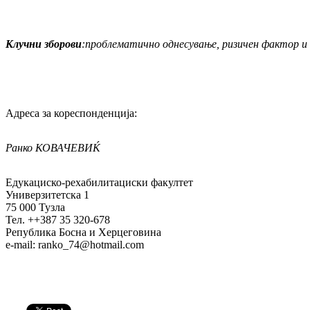
Клучни зборови
:
проблематично одне
су
ва
ње, ризичен фактор и
Адреса за кореспонденција:
Ранко КОВА
Ч
ЕВИ
Ќ
Едукациско-рехабилитациски факултет
Универзитетска 1
75 000 Тузла
Тел. ++387 35 320-678
Република Босна и Херцеговина
e-mail: ranko_74@hotmail.com