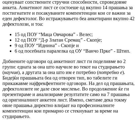
оценуваат сопствените струч­ни способности, спроведовме
анкета. Анкет­ниот лист се состоеше од вкупно 14 пра­шања за
постигнатите и посакуваните ком­пентенции кои се важни за
еден дефек­то­лог. Во истражувањето беа анкетирани вкуп­но 42
дефектолози, и тоа:
15 од ПОУ “Маца Овчарова” - Велес;
12 од ПОУ “Д-р Златан Сремац” - Скопје;
9 од ПОУ “Иднина” - Скопје и
6 од посебната паралелка од ОУ “Ванчо Прке” - Штип.
Добиените одговори од анкетниот лист ги поделивме во 2
групи: едната за она што нау­чиле во текот на студирањето
(
научив
), а другата за она што им е потребно (
потребно е
).
Бидејќи прашањата беа од отворен тип, во табелите ги
прикажавме најфрекфентните одго­вори. На дел од прашањата,
дефек­то­ло­зи­те не дале свое мислење. Во продолжение ќе ги
презентираме и анализираме ре­зул­та­ти­те само на 7 прашања
од оригиналниот анке­тен лист. Имено, сметаме дека токму
овие прашања директно влијаат на про­фе­сио­налните
компентенции кои примарно се стек­нуваат за време на
студирањето.