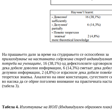
На прашањето дали за време на студирањето се оспособени за
прилагодување на настав­на­та содржина според инди­
в
идуа
л
­ни­
потреби на учениците
, 16 (38,1%) од дефек­то­лозите одговорил
дека добиле доволни информации, 6 (14,3%) сметаат дека доби
делумни информации, 2 (4,8%) се изјасниле дека добиле повеќе
теоретски знаења. Ана­лог­но на овие констатации, сугестиите с
во на­сока да се обрне поголемо внимание на практичната наста
(табела 3).
Табела 4.
Изготвување на ИОП (Индивидуален образовен план)