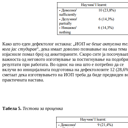
Како што еден дефектолог истакна: „
ИОП не беше актуелна те
кога јас студирав
“, дека имаат доволно познавање на оваа тема 
изјасниле помал број од анкетираните. Скоро сите ја посочуваа
важноста од него­во­то изготвување за постигнување на по­доб­р
резултати при работата. Во однос на она што е потребно да се
вклучи во ини­цијал­на­та подготовка на дефектолозите 12 (28,6
сметаат дека изготвувањето на ИОП треба да биде предвиден в
практичната настава.
Табела 5.
Тестови за проценка