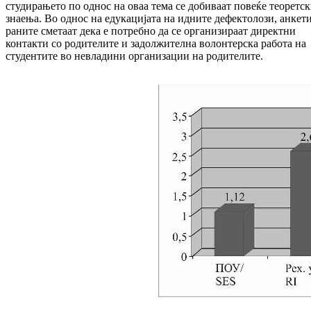
сту­дирањето по однос на оваа тема се до­би­ваат повеќе теоретс
знаења. Во однос на еду­кацијата на идните дефектолози, анке­т
ра­ните сметаат дека е потребно да се орга­низираат директни
контакти со родителите и за­должителна волонтерска работа на
сту­ден­тите во невладини организации на ро­ди­телите.