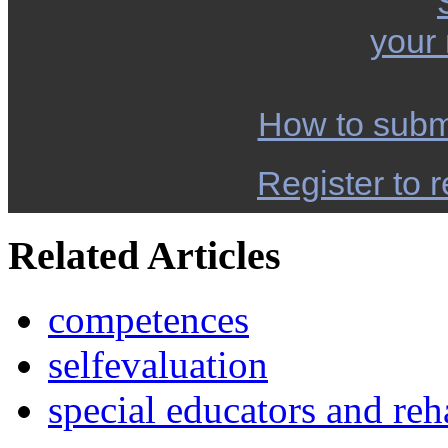
your
How to subm
Register to r
Related Articles
competences
selfevaluation
special educators and reha