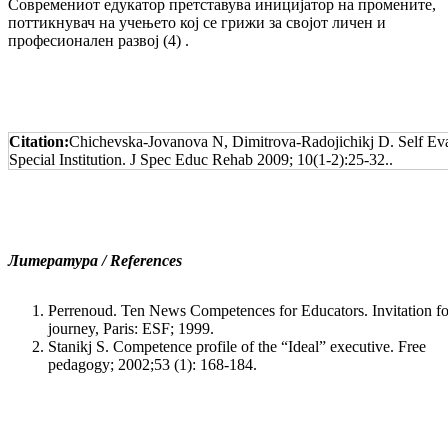
Современиот едукатор прет­ставува ини­ци­јатор на про­мените,
поттик­нувач на учењето кој се грижи за сво­јот личен и
професионален развој (4) .
Citation:
Chichevska-Jovanova N, Dimitrova-Radojichikj D. Self Eval
Special Institution. J Spec Educ Rehab 2009; 10(1-2):25-32..
Литература / References
Perrenoud. Ten News Competences for Educators. Invitation fo
journey, Paris: ESF; 1999.
Stanikj S. Competence profile of the “Ideal” executive. Free
pedagogy; 2002;53 (1): 168-184.