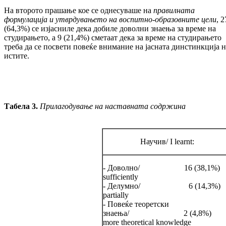
На второто прашање кое се однесуваше на
правилната
формулација и утврдувањето на воспитно-образовните цели
, 2
(64,3%) се изјасниле дека добиле доволни знаења за вре­ме на
студирањето, а 9 (21,4%) сметаат де­ка за време на студирањето
треба да се посве­ти повеќе внимание на јасната дин­стин­кција 
истите.
Табела 3.
Прилагодување на наставната содржина
Научив/ I learnt:
- Доволно/ 16 (38,1%)
sufficiently
- Делумно/ 6 (14,3%)
partially
- Повеќе теоретски
знаења/ 2 (4,8%)
more theoretical knowledge