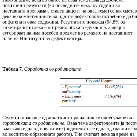
позитивни резултати (во последните неколку години во
наставната програма е ставен акцент на оваа тема) сепак смета
дека во компетенциите на идните дефектолози потребно е да б
опфатена и оваа содржина. Резултатите покажаа (54,8% од
анкетираните) дека е потребно обука и едукација, а двајца
сугерираат да има по­се­бен предмет во рамките на наставниот
план на Институтот за дефектологија.
Табела 7.
Соработка со родителите
Седмото прашање од анкетниот прашалник се однесуваше на
соработката со роди­те­лите
. Оваа тема дефектолозите ја по­со­
ваат како една од поважните (родителите се една од главните а
во воспитно-обра­зов­ната работа). Тие сметаат дека за време на