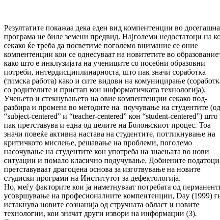
Резултатите покажаа дека еден вид компентенции во досегашна
програма не би­­ле земени предвид. Најголеми недоста­то­ци на к
секако ќе треба да посветиме по­го­ле­мо вни­мание се оние
компентенции кои се одне­суваат на новитетите во образование
ка­ко што е инклузијата на учениците со по­себ­ни образовни
потреби, интер­дис­ци­п­ли­нар­носта, што пак значи соработка
(тимска ра­бота) како и сите видови на комуницирање (соработк
со родителите и пристап кон информатичката технологија).
Учењето и стек­нувањето на овие компентенции секако под­
разбира и промена во методите на поу­чу­вање на студентите (о
“subject-centered” и “teacher-centered” кон “student-centered”) што
пак претставува и една од целите на Болоњ­скиот процес. Тоа
значи повеќе актив­на настава на студентите, поттикнување на
критичкото мислење, решавање на проб­ле­ми, поголемо
насочување на студентите кон употреба на знаењата во нови
ситуации и помало класично подучување. Добиените податоци
претставуваат драгоцена основа за изготвување на новите
студиски програми на Институтот за дефектологија.
Но, меѓу факторите кои ја наметнуваат потребата од пер­манент
усовршување на профе­сио­нал­ни­те компентенции, Day (1999) г
истакнува но­вите сознанија од стручната област и но­вите
технологии, кои значат дру­ги извори на инфор­мации (3).