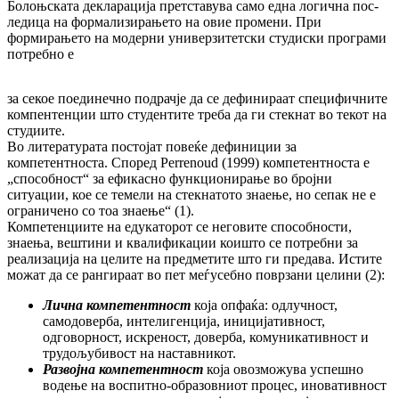
Болоњската дек­ларација претставува само една логична пос­
ледица на формализирањето на овие про­мени. При
формирањето на модерни уни­верзитетски студиски програми
потребно е­
за секое поединечно подрачје да се дефи­ни­раат спе­ци­фич­ните
компентенции што сту­ден­тите тре­ба да ги стекнат во текот на
студиите.
Во литературата постојат повеќе дефиниции за
компетентноста. Според Perrenoud (1999) ком­петентноста е
„способност“ за ефикасно функ­ционирање во бројни
ситуации, кое се те­мели на стекнатото знаење, но сепак не е
огра­ничено со тоа знаење“ (1).
Компетенциите на едукаторот се неговите спо­собности,
знаења, вештини и квали­фи­ка­ции коишто се потребни за
реализација на це­лите на предметите што ги предава. Истите
можат да се рангираат во пет меѓ­у­себ­но поврзани целини (2):
Лична компетентност
која опфаќа: одлучност,
самодоверба, интелигенција, иницијативност,
одговорност, искреност, довер­ба, комуникативност и
трудо­љуби­вост на наставникот.
Развојна компетентност
која овоз­мо­жу­ва успешно
водење на воспитно-обра­зов­ниот процес, иновативност