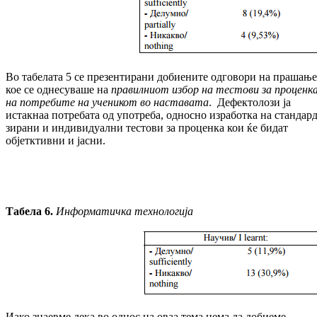
Во табелата 5 се презентирани добиените одговори на прашањ
кое се однесуваше на
правилниот избор на тестови за про­цен­к
на потребите на ученикот во наставата
. Дефектолози ја
истакнаа потребата од упо­тре­ба, односно изработка на станд­ар­
зи­ра­ни и индивидуални тестови за проценка кои ќе бидат
објетктивни и јасни.
Табела 6.
Информатичка технологија
Иако знаевме дека во однос на оваа тема нема да добиеме