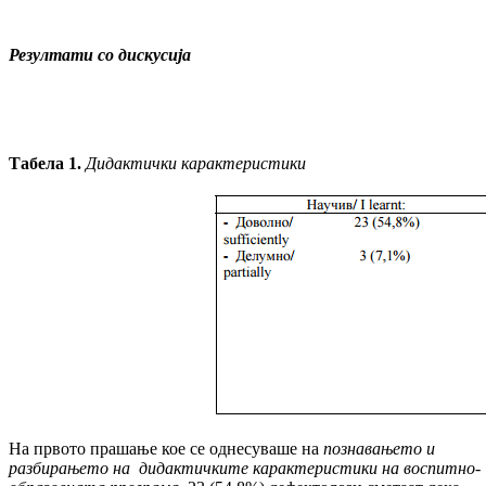
Резултати со дискусија
Табела 1.
Дидактички карактеристики
На првото прашање кое се однесуваше на
позна­вањето и
разбирањето на дидак­тич­ките карактеристики на воспитно-