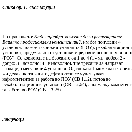
Слика бр. 1
.
Институции
На прашањето:
Каде најдобро можете да ги реализираате
Вашите професионални ко­мен­тенции?
, им беа понудени 4
установи: по­себни основни училишта (ПОУ), рехаби­ли­та­циони
установи, предучилишни уста­нови и редовни основни училиш
(РОУ). Со користење на броевите од 1 до 4 (1 - мн. добро; 2 -
добро; 3 - доволно; 4 - недоволно), тие требаше да направат
градација меѓу овие 4 установи. Од сликата 1 може да се за­бе­ле
жи дека анкетираните дефектолози се чувствуваат
најкомпетентни за работа во ПОУ (СВ 1,12), потоа во
рехабилитационите уста­нови (СВ = 2,64), а најмалку компе­тен
за работа во РОУ (СВ = 3,25).
Заклучоци