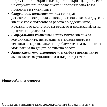
и креа­тив­ност, користење најнови откритија од по­лето
на струката при предавањето и пре­познавањето на
потребите на уче­ни­ци­те.
Стручната компетентност
го
опфаќа
дефектолошкото, педагошкото, психо­лош­кото и другото
знаење кое е потреб­но за работа во одделението,
креатив­но­то користење на времето и реализацијата на
целите на предметот.
Социјалната компетенција
вклучува знаења за
комуникациите, интер­ак­ци­ја­та, познавањето на
техниките за ре­ша­ва­ње на проблемите и за начините за
мо­ти­вација на децата во тимска работа.
Акциската компетентност
ги опфаќа практичните
активности во училиштето и надвор од него.
Материјали и методи
Со цел да утврдиме како дефектолозите (прак­тичари) ги