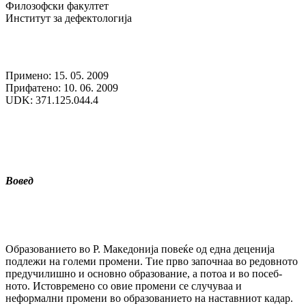
Филозофски факултет
Институт за дефектологија
Примено: 15. 05. 2009
Прифатено: 10. 06. 2009
UDK: 371.125.044.4
Вовед
Образованието во Р. Македонија повеќе од една деценија
подлежи на големи промени. Тие прво започнаа во редовното
пред­учи­лиш­но и основно образование, а потоа и во по­себ­
ното. Истовремено со овие промени се слу­чуваа и
неформални промени во обра­зо­ва­нието на наставниот кадар.