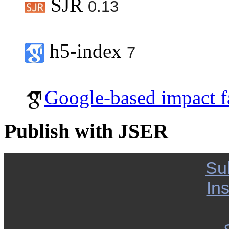
SJR
0.13
h5-index
7
Google-based impact f
Publish with JSER
Su
Ins