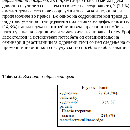
образов­н­ата програма
, 23 (54,8%) дефектолози сме­таат дека
доволно научиле за оваа тема за време на студирањето, 3 (7,1%)
сметаат дека се стекнале со делумни знаења кои подоцна ги
продлабочиле во пракса. Во однос на содржините кои треба да
бидат вклучени во иницијалната подготовка на дефектолозите,
(14,3%) сметаат дека се потребни повеќе прак­тични вежби за
изготвување на годиш­ни­те и тематските планирања. Голем број
дефек­толози ја истакнуваат потребата од орга­низирање на
семинари и работилници за одре­дени теми со цел следење на с
про­ме­ни и новини кои се случуваат во посеб­ното образование.
Табела 2.
Воспитно-образовни цели