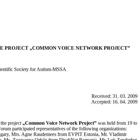
HE PROJECT „COMMON VOICE NETWORK PROJECT”
entific Society for Autism-MSSA
Received: 31. 03. 2009
Accepted: 16. 04. 2009
the project
„Common Voice Network Project”
was held from 19 to
rum participated representatives of the following organizations:
gary, Mrs. Agne Raudemees from EVPIT Estonia, Mr. Vladimir
a, Ms. Zsuzsanna Orbán from DisabNet Romania, Mr. Luk Zenderloo