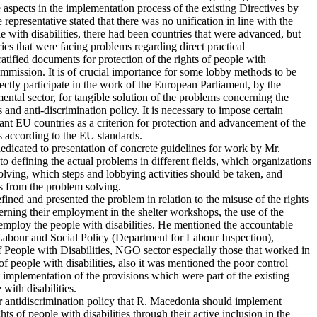
e aspects in the implementation process of the existing Directives by
presentative stated that there was no unification in line with the
le with disabilities, there had been countries that were advanced, but
ries that were facing problems regarding direct practical
ratified documents for protection of the rights of people with
mmission. It is of crucial importance for some lobby methods to be
ctly participate in the work of the European Parliament, by the
tal sector, for tangible solution of the problems concerning the
es and anti-discrimination policy. It is necessary to impose certain
rant EU countries as a criterion for protection and advancement of the
es according to the EU standards.
icated to presentation of concrete guidelines for work by Mr.
o defining the actual problems in different fields, which organizations
lving, which steps and lobbying activities should be taken, and
s from the problem solving.
ned and presented the problem in relation to the misuse of the rights
cerning their employment in the shelter workshops, the use of the
employ the people with disabilities. He mentioned the accountable
r Labour and Social Policy (Department for Labour Inspection),
eople with Disabilities, NGO sector especially those that worked in
s of people with disabilities, also it was mentioned the poor control
 implementation of the provisions which were part of the existing
ith disabilities.
r antidiscrimination policy that R. Macedonia should implement
hts of people with disabilities through their active inclusion in the