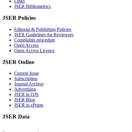
Links
JSER Bibliometrics
JSER Policies
Editorial & Publishing Policies
JSER Guidelines for Reviewers
Complaints procedure
Open Access
Open Access Licence
JSER Online
Current Issue
Subscription
Journal Archive
Advertising
JSER in OJS
JSER Blog
JSER in ePrints
JSER Data