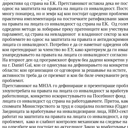
директиви од страна на ЕК. Претставникот истакна дека не по
однос на заштитата на правата на лицата со инвалидност. Посто
многу понапред, но и земји кај кои постојат одредени проблеми
практична имплементација на постоечките ратификувани закон
на правата на лицата со инвалидност од страна на ЕК. Од голем
одредени методи за лобирање преку пратениците кои учествув
парламент, од страна на невладиниот и владиниот сектор за к
проблемите во однос на заштитата на правата и антидискримин
лицата со инвалидност. Потребно е да се наметнат одредени об
кои претендираат за членство во ЕУ, како критериум да ги имаа
унапредувањето на правата на лицата со инвалидност согласно
На вториот ден од програмскиот форум беа дадени конкретни уп
на г. Daniel Gal, кои се однесуваа на дефинирањето на конкре
области: кои организации се одговорни за решавање на истите,
активности треба да се преземат и кои би биле очекуваните рез
проблемот.
Претставникот на МНЗА го дефинираше и презентираше пробл
злоупотребата на правата на лицата со инвалидност за вработу
работилници, конкретно искористувањето на Посебниот фонд 
лицата со инвалидост од страна на работодавачите. Притоа, ка
спомнати Министерството за труд и социјална политика (Оддело
Заедницата за вработување на инвалидизирани лица, НВО-сект
работат на заштитата на правата на лицата со инвалидност, а п
проблемот, како и слабиот контролен механизам на следење н
на одредбите кои постојат во актуелниот Закон за вработување