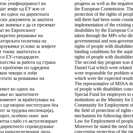
стои унифицираност во
progress as well as the negativ
јат земји од ЕУ кои се
the European Commission. The re
 во однос на директната
protection of the rights of peop
ски документи за заштита
still there had been some count
о значење е да се преземат
implementation of the existing 
аат во Европскиот
disabilities by the European Co
онкретно решавање на
taken through the MPs who dire
аторската политика на
governmental and non-governmen
врзувачки услови за земјите
rights of people with disabiliti
т токму заштитата и
binding conditions for the aspi
 со ЕУ-стандардите.
rights of people with disabiliti
атства за работа од страна
The second day program was ded
тни проблеми по одредени
Daniel Gal which were related t
 кои чекори и лоби
were responsible for problem so
ултати за решавање на
which were the expected result
The representative of MSSA defi
емот во однос на
of people with disabilities con
вање во заштитните
Special Fund for employers to 
наменет за вработување на
institutions as the Ministry fo
ко одговорни институции беа
Community for Employment of P
т за трудова инспекција),
the field of protection of right
орот, особено оние кои
mechanism for following direct
ритоа слабо го актуелизираат
Law for Employment of people w
а директното спроведување
Moreover he stated the need fo
 на инвалидизирани лица.
concerning protection of the rig