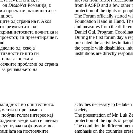
n
од
DisabNet
-
Романија
,
г.
from EASPD and a few other mi
и проектни активности се
protection of the rights of peopl
идност.
The Forum officially started w
ите од страна на г. Ákos
Foundation Hand in Hand. The re
ите резултатите од
and measures from the different
искриминатоската политика и
Daniel Gal, Program Coordinat
проектот, ги презентираше г.
During the first forum day a rep
nd.
presented the activities initiat
одделно од секоја
the people with disabilities, in
ктивностите што ги
institutions are directly respon
то на законската
тоечките проблеми од страна
 за решавањето на
валидност во општеството.
activities necessary to be taken
кументи и програми за
society.
 побуди голем интерес кај
The presentation of Mr. Luk 
одделни земји кои се членки
protection of the rights of peop
исуствуваа на форумот, во
The condition in different mem
тацијата на постоечките
emphasis on the countries pres