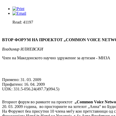
Read: 41197
ВТОР ФОРУМ НА ПРОЕКТОТ „COMMON VOICE NETW
Владимир ИЛИЕВСКИ
Член на Македонското научно здружение за аутизам - МНЗА
Примено: 31. 03. 2009
Прифатено: 16. 04. 2009
UDK: 331.5-056.24(497.7)(094.5)
Вториот форум во рамките на проектот
„Common Voice Networ
20. 03. 2009 година, во просториите на хотелот „Анна“ во Буд
На Форумот беа присутни 10 члена меѓу кои претставници од 
Фондацијата
Hand in Hand
од Унгарија, г-ѓа
Agne Raudemees
од