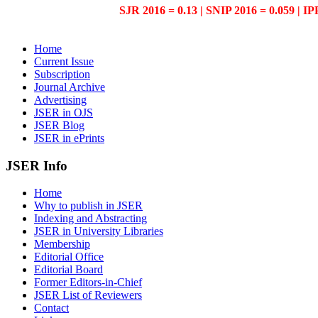
SJR 2016 = 0.13 | SNIP 2016 = 0.059 | IP
Home
Current Issue
Subscription
Journal Archive
Advertising
JSER in OJS
JSER Blog
JSER in ePrints
JSER Info
Home
Why to publish in JSER
Indexing and Abstracting
JSER in University Libraries
Membership
Editorial Office
Editorial Board
Former Editors-in-Chief
JSER List of Reviewers
Contact