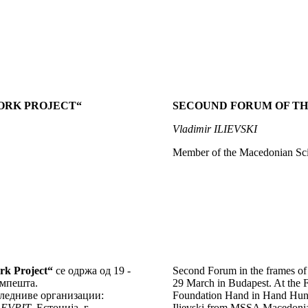
ORK PROJECT
“
SECOUND FORUM OF T
Vladimir ILIEVSKI
Member of the Macedonian Sci
k Project
“
се одржа од 19 -
Second Forum in the frames of 
импешта.
29 March in Budapest. At the Fo
следниве организации:
Foundation Hand in Hand Hun
EVPIT
-
Естонија
,
г.
Ilievski from MSSA Macedoni