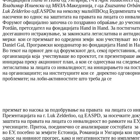
Владимир Илиевски
од
МНЗА
-
Македонија
,
г-ца
Zsuzsanna Orbá
Luk Zelderloo
одEASPDи на неколку малиНВОод Будимпешта чи
насочени во однос на заштитата на правата на лицата со инвал
Форумот официјално започна со поздравно обраќање до учесниц
Pordán, претседател на фондацијата Hand in Hand. За постигнат
досегашното истражување, за законската легислатива и антид
мерки кои се преземаат во одредени земји кои учествуваат во 
Daniel Gal, Програмски координатор во фондацијата Hand in Ha
Во текот на првиот ден од форумскиот дел, секој претставник, 
организација која учествуваше во проектот, ги презентираше а
иницираа преку акциониот план, а кои се однесуваа на следење
легислатива за лицата со инвалидност; на иницирањето на пос
на организациите; на институциите кои се директно одговорни
проблемите; на лоби-активностите што треба да се
преземат во насока за подобрување на правата на лицата со ин
Презентацијата на г. Luk Zelderloo, од EASPD, за носечките до
заштита на правата на лицата со инвалидност во рамките на ЕУ,
учесниците. Притоа, поединечно се анализираше состојбата за 
во ЕУ, посебно за земјите Естонија, Романија и Унгарија кои пр
однос на нивниот прогрес, како и негативностите во имплемен