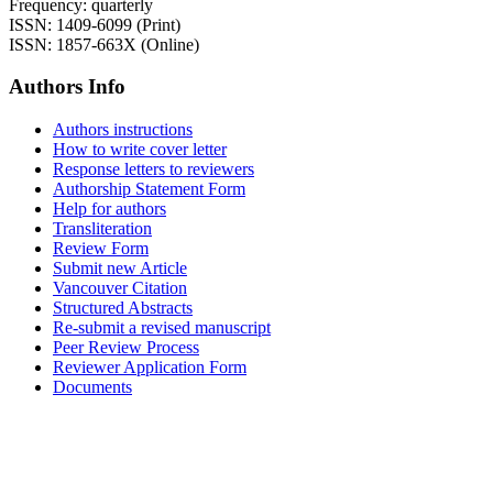
Frequency: quarterly
ISSN: 1409-6099 (Print)
ISSN: 1857-663X (Online)
Authors Info
Authors instructions
How to write cover letter
Response letters to reviewers
Authorship Statement Form
Help for authors
Transliteration
Review Form
Submit new Article
Vancouver Citation
Structured Abstracts
Re-submit a revised manuscript
Peer Review Process
Reviewer Application Form
Documents