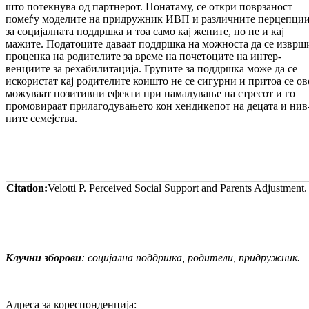
што потекнува од партнерот. Понатаму, се откри поврзаност
помеѓу моделите на при­дру­ж­ник ИВП и различните перцепци
за со­цијалната поддршка и тоа само кај жените, но не и кај
мажите. Податоците даваат по­д­дршка на можноста да се изврш
проценка на родителите за време на почетоците на интер­
венциите за рехабилитација. Групите за поддршка може да се
искористат кај ро­дите­лите коишто не се сигурни и притоа се ов
можуваат позитивни ефекти при на­ма­лу­вање на стресот и го
промовираат при­ла­го­ду­вањето кон хендикепот на децата и нив
ни­те семејства.
Citation:
Velotti P. Perceived Social Support and Parents Adjustment
Клучни зборови
:
социјална поддршка, родители, придружник.
Адреса за кореспонденција: