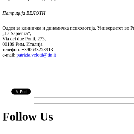
Патриција ВЕЛОТИ
Оддел за клиничка и динамичка психологија, Универзитет во 
„La Sapienza“,
Via dei due Ponti, 273,
00189 Рим, Италија
телефон: +390633253913
e-mail:
patrizia.velotti@tin.it
Follow Us