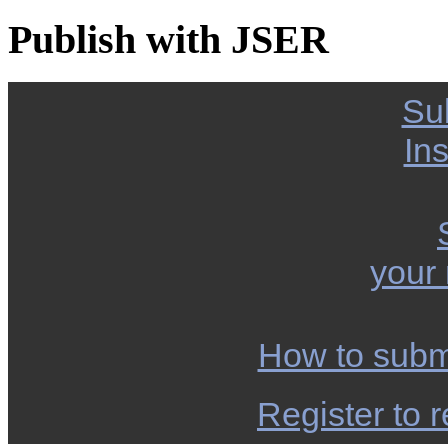
Publish with JSER
Su
Ins
your
How to subm
Register to r