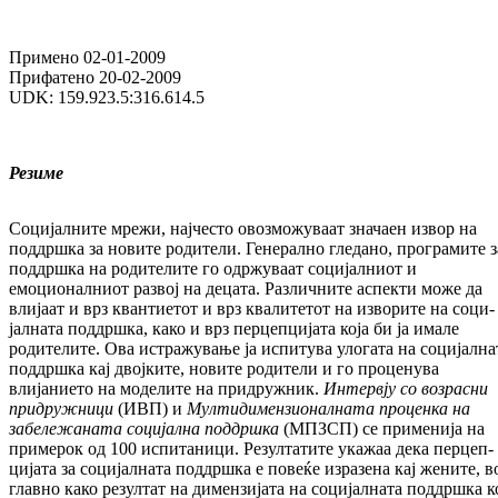
Примено 02-01-2009
Прифатено 20-02-2009
UDK: 159.923.5:316.614.5
Резиме
Социјалните мрежи, најчесто овозможуваат зна­чаен извор на
поддршка за новите ро­ди­те­ли. Генерално гледано, програмите з
по­д­дрш­ка на родителите го одржуваат соци­јал­ниот и
емоционалниот развој на децата. Раз­лич­ните аспекти може да
влијаат и врз ква­нти­етот и врз квалитетот на изворите на со­ци­
јалната поддршка, како и врз пер­цеп­ци­ја­та ко­ја би ја имале
родителите. Ова истра­жу­ва­­ње ја испитува улогата на социјална
под­дрш­ка кај двојките, новите родители и го про­ценува
влијанието на моделите на при­друж­ник.
Интервју со возрасни
придру­ж­ни­ци
(ИВП) и
Мултидимензионалната про­цен­ка на
забележаната социјална поддршка
(МПЗСП) се применија на
примерок од 100 испи­таници. Резултатите укажаа дека пер­цеп­
цијата за социјалната поддршка е повеќе изра­зена кај жените, в
главно како резултат на димензијата на социјалната поддршка ко