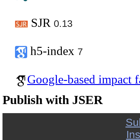
SJR
0.13
h5-index
7
Google-based impact f
Publish with JSER
Su
Ins