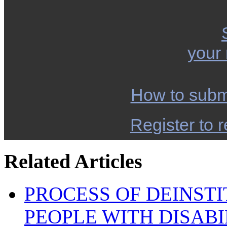
your
How to subm
Register to r
Related Articles
PROCESS OF DEINST
PEOPLE WITH DISABI