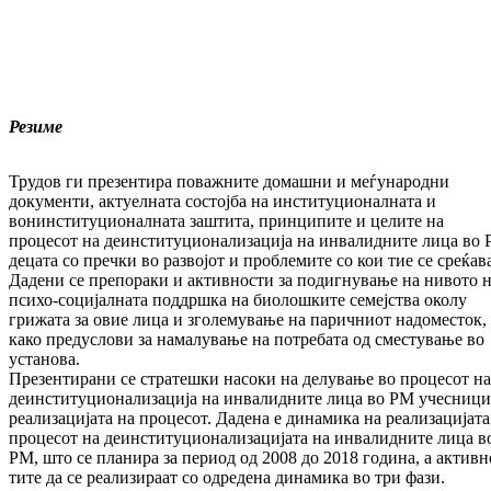
Резиме
Трудов ги презентира поважните домашни и меѓ­­у­народни
документи, актуелната состојба на институционалната и
вонинституционалната заш­­­тита, принципите и целите на
процесот на де­институционализација на инвалидните лица во 
децата сo пречки во развојот и проб­ле­ми­­те со кои тие се среќав
Дадени се препо­ра­ки и активности за
подигнување на нивото 
психо-социјалната поддршка на биолошките се­меј­ства околу
грижата за овие лица и зголе­му­ва­ње на паричниот надоместок,
како предус­ло­ви за намалување на потребата од сместување во
установа.
Презентирани се
стратешки насоки на делување во процесот на
деинституцио­на­ли­зација на ин­ва­лидните лица во РМ учесници
реали­за­ци­ја­та на процесот. Дадена е динамика на реали­за­цијата
процесот на деинституционали­за­ци­ја­та на инвалидните лица в
РМ,
што
се
пла­ни­ра за период од 2008 до 2018 година, а актив­н
тите да се реализираат со одредена дина­ми­ка во три фази.