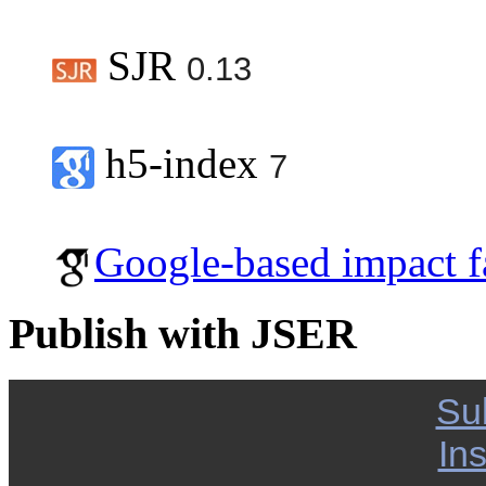
SJR
0.13
h5-index
7
Google-based impact f
Publish with JSER
Su
Ins