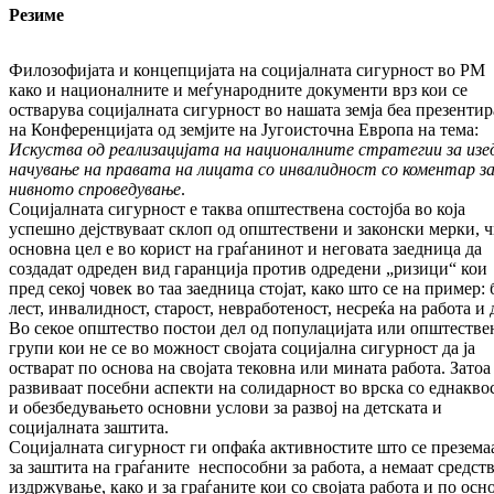
Резиме
Филозофијата и концепцијата на социјалната сигурност во РМ
како и националните и меѓу­на­родните документи врз кои се
остварува со­ци­јалната сигурност во нашата земја беа пре­зен­ти
на
Конференцијата од земјите на Југоисточна Европа на тема:
Искуства од реа­ли­зацијата на националните стратегии за изе
начување на правата на лицата со ин­ва­лидност со коментар з
нивното спро­ве­ду­ва­ње
.
Социјалната сигурност е таква општествена сос­­тојба во која
успешно дејствуваат склоп од оп­штествени и законски мерки, ч
основна цел е во корист на граѓанинот и неговата за­ед­ни­ца да
создадат одреден вид гаранција против одредени „ризици“ кои
пред секој чо­век во таа за­едница стојат, како што се на пример: 
лест, инвалидност, старост, невра­бо­теност, не­с­­реќа на работа и 
Во секое општество постои дел од попу­ла­ци­ја­та или општеств
групи кои не се во мож­ност својата социјална сигурност да ја
оства­рат по основa на својата тековна или мината ра­бо­та. Затоа
развиваат посебни аспекти на солидарност во врска со еднакво
и обез­бе­ду­ва­њето основни услови за развој на детската и
социјалната заштита.
Социјалната сигурност ги опфаќа актив­нос­ти­те што се презема
за заштита на граѓаните неспособни за работа, а немаат сред­ств
издржување, како и за граѓаните кои со сво­јата работа и по осн