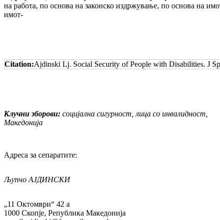
на работа, по основа на за­кон­ско издржување, по основа на имо
имот­-
Citation:
Ajdinski Lj. Social Security of People with Disabilities. J
Клучни зборови:
социјална сигурност, лица со инвалидност,
Македонија
Адреса за сепаратите:
Љуп
ч
о АЈДИНСКИ
„11 Октомври“ 42 а
1000 Скопје, Република Македонија