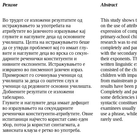
Резиме
Abstract
Во трудот се изложени резултатите од
This study shows t
истра­жу­вањето за употребата на
on the use of attrib
атрибутите во јазич­ното изразување кај
expression of comp
глувите и наглувите деца од основните
primary-school chi
училишта. Целта на истражува­ње­то беше
research was to esta
да се утврди проблемот кој го имаат глу­
completely and par
вите и наглувите деца во врска со секун­
with the secondary 
дар­ни­те реченички конституенти и
their exponents. T
нивните експо­нен­ти. Истражувањето е
written linguistic
извршено во писме­ниот јазичен израз.
consisted of the ch
Примерокот го сочинуваа уче­ници од
children with impa
училишта за деца со оштетен слух и
from mainstream p
ученици од редовните основни училишта.
results have been p
До­бие­ните резултати се изложени
Completely and par
табеларно.
some deficiencies 
Глувите и наглувите деца имаат дефицит
syntactic con­stitue
во из­ра­зувањето на секундарните
examinees usually 
реченички консти­ту­енти-атрибутите. Овие
use a phrase, while
испитаници најчесто користат само еден
rarely used.
збор, потоа ја користат син­таг­мата, а
зависната клауза е ретко во употреба.