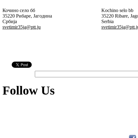
Кочино село бб
Kochino selo bb
35220 Рибаре, Јагодина
35220 Ribare, Jag
Србија
Serbia
svetimir35ja@ptt.ju
svetimir35ja@ptt.j
Follow Us