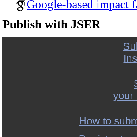
Google-based impact f
Publish with JSER
Su
Ins
your
How to subm