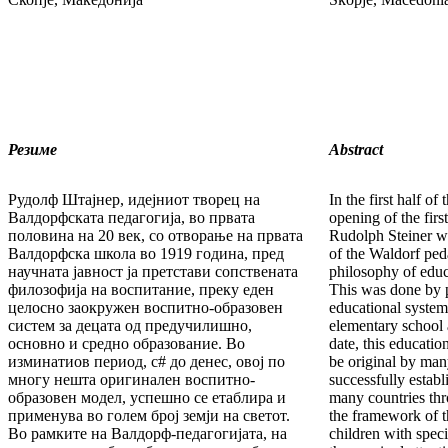
Резиме
Abstract
Рудолф Штајнер, идејниот творец на
In the first half of
Валдорфската педагогија, во првата
opening of the fir
половина на 20 век, со отворање на првата
Rudolph Steiner wh
Валдорфска школа во 1919 година, пред
of the Waldorf pe
научната јавност ја претстави сопствената
philosophy of educ
филозофија на воспитание, преку еден
This was done by 
целосно заокружен воспитно-образовен
educational system
систем за децата од предучилишно,
elementary school 
основно и средно образование. Во
date, this educatio
изминатиов период, с# до денес, овој по
be original by many 
многу нешта оригинален воспитно-
successfully establ
образовен модел, успешно се етаблира и
many countries thr
применува во голем број земји на светот.
the framework of 
Во рамките на Валдорф-педагогијата, на
children with spec