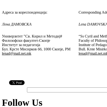
Адреса за кореспонденција:
Corresponding Add
Лена ДАМОВСКА
Lena
DAMOVSK
Универзитет "Св. Кирил и Методиј#
“Ss Cyril and Met
Филозофски факултет-Скопје
Faculty of Philos
Институт за педагогија
Institute of Pedag
Бул. Крсте Мисирков бб, 1000 Скопје, РМ
Bull. Krste Misir
lenad@mail.net.mk
lenad@mail.net.m
Follow Us