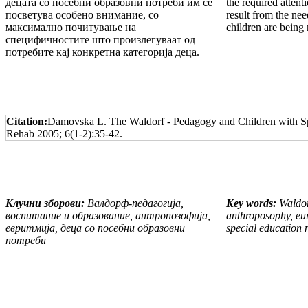
децата со посебни образовни потреби им се
the required attenti
посветува особено внимание, со
result from the nee
максимално почитување на
children are being 
специфичностите што произлегуваат од
потребите кај конкретна категорија деца.
Citation:
Damovska L. The Waldorf - Pedagogy and Children with Sp
Rehab 2005; 6(1-2):35-42.
Клучни зборови:
Валдорф-педагогија,
Key words:
Waldor
воспитание и образование, антропозофија,
anthroposophy, eur
евритмија, деца со посебни образовни
special education
потреби