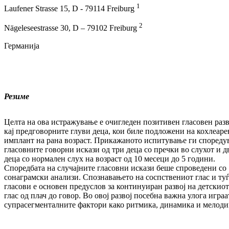
1
Laufener Strasse 15, D - 79114 Freiburg
2
Nägeleseestrasse 30, D – 79102 Freiburg
Германија
Резиме
Целта на ова истражување е очигледен позитивен гласовен разв
кај предговорните глуви деца, кои биле подложени на кохлеаре
имплант на рана возраст. Прикажаното испитување ги спореду
гласовните говорни искази од три деца со пречки во слухот и д
деца со нормален слух на возраст од 10 месеци до 5 години.
Споредбата на случајните гласовни искази беше спроведени со
сонаграмски анализи. Спознавањето на соспствениот глас и ту
гласови е основен предуслов за континуиран развој на детскиот
глас од плач до говор. Во овој развој посебна важна улога играа
супрасегменталните фактори како ритмика, динамика и мелоди