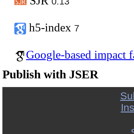
SJR
0.13
h5-index
7
Google-based impact f
Publish with JSER
Su
Ins