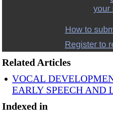
your
How to subm
Register to r
Related Articles
VOCAL DEVELOPMENT
EARLY SPEECH AND 
Indexed in