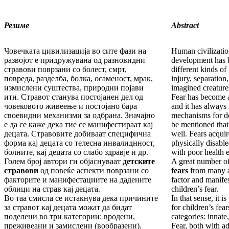
Резиме
Abstract
Човечката цивилизација во сите фази на
Human civilization
развојот е придружувана од разновидни
development has 
стравови поврзани со болест, смрт,
different kinds of 
повреда, разделба, болка, осаменост, мрак,
injury, separation
измислени суштества, природни појави
imagined creatures
итн. Стравот станува постојанен дел од
Fear has become a
човековото живеење и постојано бара
and it has always
своевидни механизми за одбрана. Значајно
mechanisms for def
е да се каже дека тие се манифестираат кај
be mentioned that
децата. Стравовите добиваат специфична
well. Fears acquir
форма кај децата со телесна инвалиднност,
physically disable
болните, кај децата со слабо здравје и др.
with poor health e
Голем број автори ги објаснуваат
детските
A great number of
стравови
од повеќе аспекти поврзани со
fears
from many a
факторите и манифестациите на дадените
factor and manifes
облици на страв кај децата.
children’s fear.
Во таа смисла се истакнува дека причините
In that sense, it i
за стравот кај децата можат да бидат
for children’s fea
поделени во три категории: вродени,
categories: innat
преживеани и замислени (вообразени).
Fear, both with ad