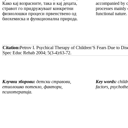
Како кај возрасните, така и кај децата,
accompanied by c
стравот го придружуваат конкретни
processes mainly 
физиолошки процеси првенствено од
functional nature.
биохемиска и функционална природа.
Citation:
Petrov I. Psychical Therapy of Children‘S Fears Due to Dise
Spec Educ Rehab 2004; 5(3-4):63-72.
Клучни зборови:
детски стравови,
Key words:
childr
етиолошко потекло, фактори,
factors, psychoth
психотерапија.