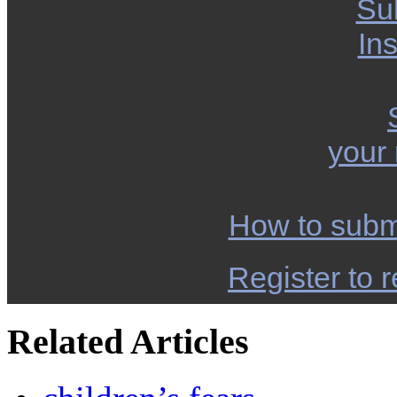
Su
Ins
your
How to subm
Register to r
Related Articles