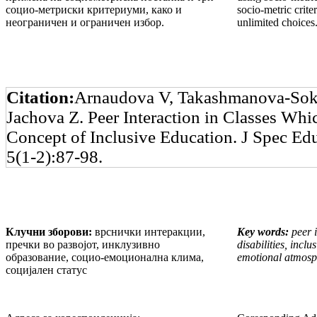
социо-метриски критериуми, како и
socio-metric crite
неограничен и ограничен избор.
unlimited choices
Citation:
Arnaudova V, Takashmanova-Sok
Jachova Z. Peer Interaction in Classes Whi
Concept of Inclusive Education. J Spec E
5(1-2):87-98.
Клучни зборови:
врснички интеракции,
Key words:
peer 
пречки во развојот, инклузивно
disabilities, inclu
образование, социо-емоционална клима,
emotional atmosph
социјален статус