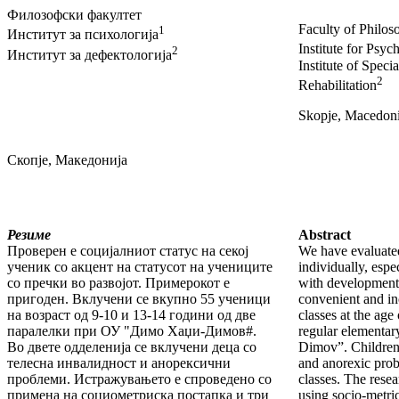
Филозофски факултет
Faculty of Philos
1
Институт за психологија
Institute for Psyc
2
Институт за дефектологија
Institute of Speci
2
Rehabilitation
Skopje, Macedon
Скопје, Македонија
Резиме
Abstract
Проверен е социјалниот статус на секој
We have evaluated 
ученик со акцент на статусот на учениците
individually, espec
со пречки во развојот. Примерокот е
with developmenta
пригоден. Вклучени се вкупно 55 ученици
convenient and in
на возраст од 9-10 и 13-14 години од две
classes at the age
паралелки при ОУ "Димо Хаџи-Димов#.
regular elementa
Во двете одделенија се вклучени деца со
Dimov”. Children 
телесна инвалидност и анорексични
and anorexic prob
проблеми. Истражувањето е спроведено со
classes. The resea
примена на социометриска постапка и три
using socio-metri