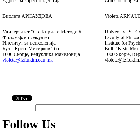
Адреса за кореспонденција:
Coresponding Add
Виолета АРНАУДОВА
Violeta ARNA
Универзитет "Св. Кирил и Методиј#
University "St. C
Филозофски факултет
Faculty of Philos
Институт за психологија
Institute for Psyc
Бул. "Крсте Мисирков# бб
Bull. "Krste Misi
1000 Скопје, Република Македонија
1000 Skopje, Rep
violeta@fzf.ukim.edu.mk
violeta@fzf.ukim
Follow Us