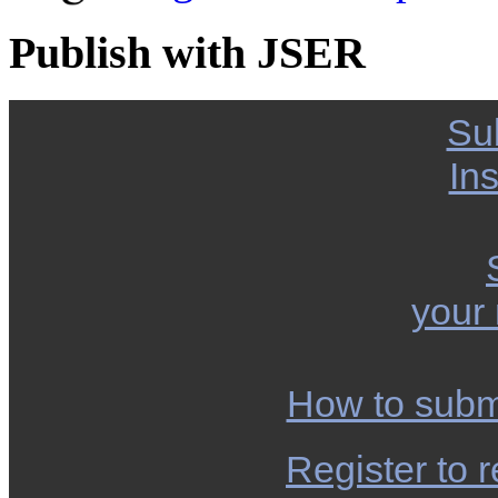
Publish with JSER
Su
Ins
your
How to subm
Register to r