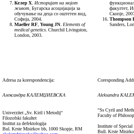
Келер Х
.
Историјат на мојот
функцио­нал
живот,
Бу­гар­ска асоцијација за
факултет, И
обучување на деца со оштетен вид,
Скопје, 200
Софија, 2004.
Thompson 
Maeller RF
,
Young JN
.
Elements of
Sanders, Lo
medical genetics.
Churchil Livingston,
London, 2003.
Adresa za korespondencija:
Coresponding Addr
Александра КАЛЕМЏИЕВСКА
Aleksandra KAL
“Ss Cyril and Meth
Univerzitet „Sv. Kiril i Metodij“
Faculty of Philoso
Filozofski fakultet
Institut za defektologija
Institute of Specia
Bul. Krste Misirkov bb, 1000 Skopje, RM
Bull. Krste Misirk