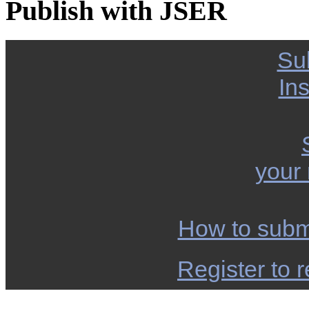
Publish with JSER
Su
Ins
your
How to subm
Register to r