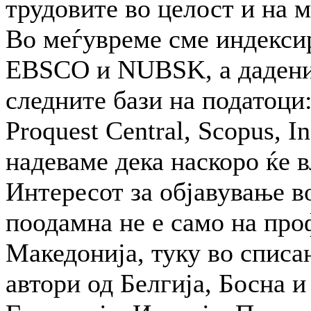
трудовите во целост и на м
Во меѓувреме сме индексира
EBSCO и NUBSK, а дадени 
следните бази на податоци:
Proquest Central, Scopus, I
надева­ме дека наскоро ќе в
Интересот за објавување в
поодамна не е само на про
Македонија, туку во списа
автори од Белгија, Босна и