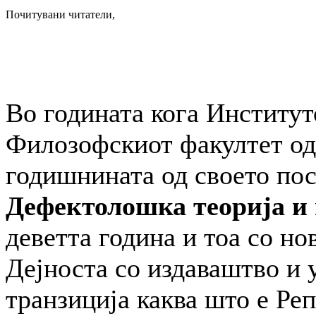
Почитувани читатели,
Во годината кога Институт
Филозофскиот факултет од 
годишнината од своето по
Дефектолошка
теорија и
деветта година и тоа со но
Дејноста со издаваштво и 
транзиција каква што е Ре