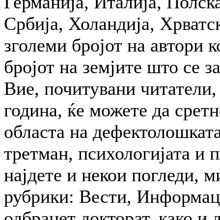
Германија, Италија, Полска
Србија, Холандија, Хрватск
зголеми бројот на автори к
бројот на зем­ји­те што се 
Вие, почитувани читатели, 
година, ќе можете да срет
областа на дефектолошкат
третман, психологијата и п
најдете и некои погледи, 
рубри­ки: Вести, Информа
одбранет докторат, како и 