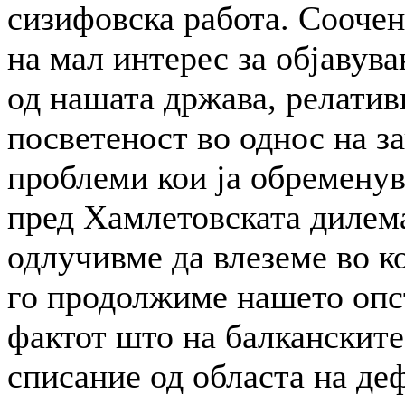
си­зи­фов­ска работа. Сооч
на мал интерес за објавув
од нашата држава, релатив
посветеност во однос на з
проблеми кои ја обременув
пред Хамлетовската дилема
одлучивме да влеземе во к
го продолжиме нашето опс
фактот што на балкан­скит
списание од областа на де