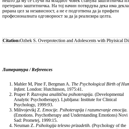
нешто да му се случи на младиот човек станува заштитничка и
претерано заш­тит­ничка. На тој начин потврдува дека има де­кла
рирана цел за независност, а не е подготвена да ја прифати
професионалната одговорност за да ја реализира целта.
Citation:
Ozhek S. Overprotection and Adolescents with Phyisical Di
Литература / References
Mahler M, Pine F, Bergman A.
The Psychological Birth of H
Infant.
London: Hutchinson, 1975:41.
Praper P.
Razvojna analitična psihoterapija.
(Developmental
Analytic Psychotherapy). Ljubljana: Institute for Clinical
Psychology, 1999:93.
Milivojevikj Z.
Emocije. Psihoterapija i razumevanje emocija.
(Emotions. Psychotherapy and Understanding Emotions) Novi
Sad: Prometej, 1999:15.
Neuman Z.
Psihologija telesno prizadetih.
(Psychology of the