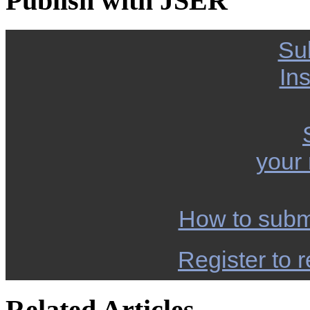
Publish with JSER
Su
Ins
your
How to subm
Register to r
Related Articles