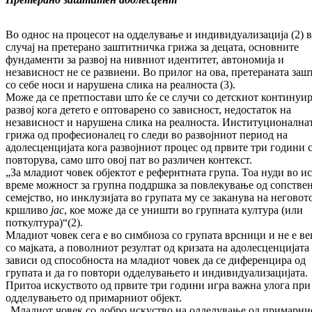
Во однос на процесот на одделување и индиви­дуа­лизација (2) 
случај на претерано заштитничка грижа за децата, основ­ни­те
фундаменти за развој на нивниот иден­ти­тет, автономија и
независност не се развиени. Во прилог на ова, претераната заш
со себе носи и нарушена слика на реалноста (3).
Може да се претпостави што ќе се случи со дет­скиот континуи
развој кога детето е оптова­рено со зависност, недостаток на
независност и нарушена слика на реалноста. Институ­цио­нал­на­
грижа од професионалец го следи во раз­вој­ниот период на
адолесценцијата кога развој­ни­от процес од првите три години 
повтору­ва, само што овој пат во различен контекст.
„За младиот човек објектот е рефернтната гру­па. Тоа нуди во и
време можност за групна поддршка за повлекување од сопстве
се­меј­ство, но инклузијата во групата му се зака­нува на неговот
кршливо
јас
, кое може да се уништи во групната култура (или
поткултура)“(2).
Младиот човек сега е во симбиоза со групата врсници и не е ве
со мајката, а поволниот ре­зул­тат од кризата на адолесценцијата
зави­си од способноста на младиот човек да се дифе­рен­цира од
групата и да го повтори одде­лу­вањето и индивидуализацијата.
Притоа ис­кус­твото од првите три години игра важна уло­га при
одделувањето од примарниот објект.
„Младиот човек со добро искуство на одделу­ва­ње од примарни