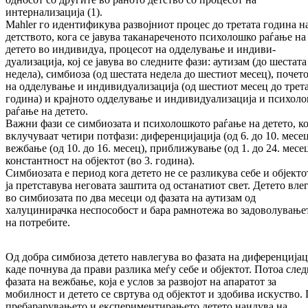
интернализација (1).
Mahler го идентификува развојниот процес до тре­­тата година н
детството, кога се јавува та­ка­­нареченото психолошко раѓање на
детето во индивидуа, процесот на одделување и инди­ви­
дуализација, кој се јавува во следните фази: аутизам (до шестата
недела), симбиоза (од шес­тата недела до шестиот месец), почет
на од­де­лување и индивидуализација (од шестиот месец до трет
година) и крајното одделу­ва­ње и индивидуализација и психол
раѓање на детето.
Важни фази се симбиозата и психолошкото ра­ѓање на детето, к
вклучуваат четири потфази: диференцијација (од 6. до 10. месец
вежбање (од 10. до 16. месец), приближување (од 1. до 24. месе
константност на објектот (во 3. го­ди­на).
Симбиозата е период кога детето не се разли­кува себе и објекто
ја претставува неговата заштита од останатиот свет. Детето вле
во симбиозата по два месеци од фазата на аутизам од
халуцинирачка неспособост и бара рамно­те­жа во задоволување
на потребите.
Од добра симбиоза детето навлегува во фазата на диференцијац
каде почнува да прави раз­ли­ка меѓу себе и објектот. Потоа сле
фазата на вежбање, која е услов за развојот на апаратот за
мобилност и детето се свртува од објектот и здобива искуство.
пребарарувањето и екс­пе­риментирањето детето наидува на