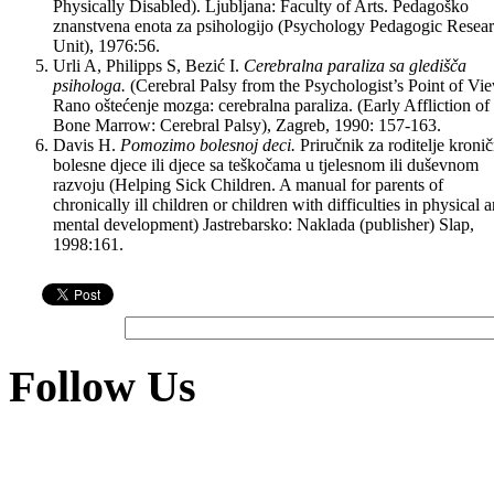
Physically Disabled). Ljubljana: Faculty of Arts. Pedagoško
znanstvena enota za psihologijo (Psychology Pedagogic Resea
Unit), 1976:56.
Urli A, Philipps S, Bezić I.
Cerebralna paraliza sa gledišča
psihologa.
(Cerebral Palsy from the Psychologist’s Point of Vie
Rano oštećenje mozga: cerebralna paraliza. (Early Affliction of
Bone Marrow: Cerebral Palsy), Zagreb, 1990: 157-163.
Davis H.
Pomozimo bolesnoj deci.
Priručnik za roditelje kroni
bolesne djece ili djece sa teškočama u tjelesnom ili duševnom
razvoju (Helping Sick Children. A manual for parents of
chronically ill children or children with difficulties in physical 
mental development) Jastrebarsko: Naklada (publisher) Slap,
1998:161.
Follow Us