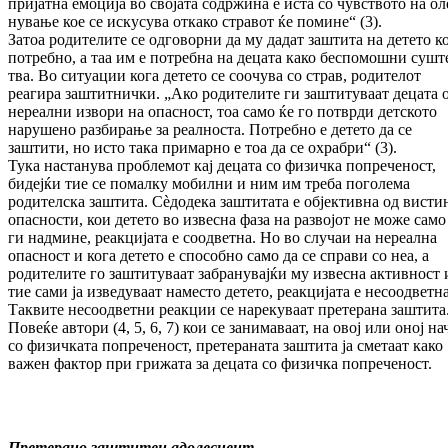
пријатна емо­ција во сво­­јата содржина е иста со чувството на оле
нување кое се искусува откако стравот ќе помине“ (3).
Затоа родителите се одговорни да му дадат заштита на детето ко
потребно, а таа им е потребна на децата како беспомошни суш­т
тва. Во ситуации кога детето се соо­чува со страв, родителот
реагира заштитни­чки. „Ако родителите ги заштитуваат децата 
нереални извори на опасност, тоа само ќе го потврди дет­ското
нарушено разбирање за реалноста. По­требно е детето да се
заштити, но исто така примарно е тоа да се охрабри“ (3).
Тука настанува проблемот кај децата со фи­зич­ка попреченост,
бидејќи тие се помалку мобил­ни и ним им треба поголема
родителска заш­ти­та. Сèдодека заштитата е објективна од вис­ти
опасности, кои детето во извесна фаза на развојот не може само
ги надмине, реак­ци­ја­та е соодветна. Но во случаи на нереална
опас­ност и кога детето е способно само да се справи со неа, а
родителите го заштитуваат забрану­вај­ќи му извесна активност
тие сами ја изве­ду­ваат наместо детето, реакцијата е несоод­вет­на
Таквите несоодветни реакции се нарекуваат претерана заштита
Повеќе автори (4, 5, 6, 7) кои се зани­маваат, на овој или оној н
со физичката попреченост, претераната заштита ја сметаат како
важен фактор при грижата за децата со фи­зичка попреченост.
Претерано заштитен адолесцент