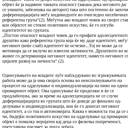
објект ќе ја надмине таквата опасност (закана дека неговото
јас
се униш­ти, забелешка на авторот) така што постепено ќе започ
диференцијацијата меѓу индиви­дуи­те во очигледно несебичнат
референтна гру­па“(2). Меѓутоа ако мла­ди­от човек во својот ста
кон објектот не стекне позитивно искуство, ќе го изгуби
идентитетот во групата.
„Постои опасност младиот човек да го прифати адолесцентнот
друштво како референтна гру­па која ќе му даде идентитет, меѓ
неговиот (веќе слаб) идентитет ќе исчезне...Тој не може да се
мотивира да се вклучи во извесни актив­нос­ти. Друштвото во к
живее го детерми­ни­ра неговиот идентитет, наместо неговиот с
ци­јален развој на личноста“ (2).
Однесувањето на младите луѓе набљудувано во згрижувачката
работа може да ја има својата основа во неисполнувањето на
процесот на одде­лување и индивидуализација на ниво на однос
примарниот објект. Ова однесување ќе продолжи и ќе се
продлабочува, ако за време на адолесценцијата не се случи
диференцијацијата во групата што ќе доведе до финално од­
делување и индивидуализација, кои ќе го доне­сат неговиот
идентитет, а со тоа и автоно­ми­јата. Каква е можноста тоа да се 
чи, бидејќи позитивното искуство на одде­лу­вање од при­марни
објект е помалку ве­ро­јатен кај деца со физичка попреченост,
претставува предмет за друга дебата.