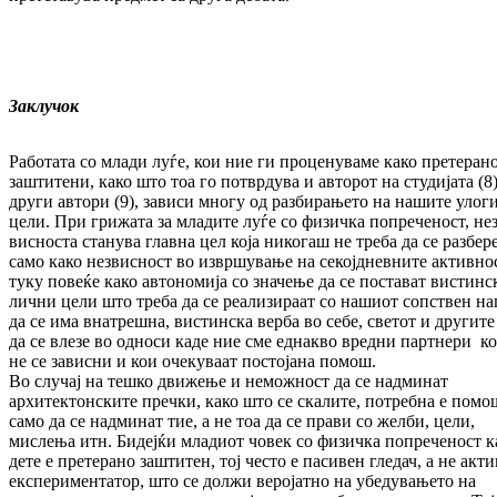
Заклучок
Работата со млади луѓе, кои ние ги процену­ва­ме како претеран
заштитени, како што тоа го потврдува и авторот на студијата (8
други автори (9), зависи многу од раз­бирањето на на­ши­те улог
цели. При грижата за младите луѓе со физичка попреченост, нез
вис­носта ста­ну­ва главна цел која никогаш не тре­ба да се разбер
само како незвисност во извршување на секојдневните активно
туку пов­еќе како автономија со значење да се пос­та­ват вистин­с
лични цели што треба да се реа­лизираат со нашиот сопствен на
да се има внатреш­на, вистинска верба во себе, светот и другите
да се влезе во односи каде ние сме еднакво вред­ни партнери к
не се зависни и кои оче­ку­ваат постојана помош.
Во случај на тешко движење и неможност да се надминат
архитектонските пречки, како што се скалите, потребна е помо
само да се надминат тие, а не тоа да се прави со желби, цели,
мисле­ња итн. Бидејќи младиот човек со физичка попреченост к
дете е претерано заштитен, тој често е пасивен гледач, а не акт
експе­ри­ментатор, што се должи веројатно на убе­дувањето на