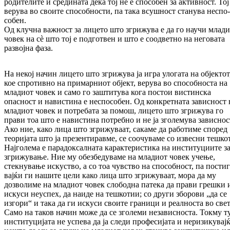
родителите и средината дека тој не е способен за активност. Тој
верува во свои­те способности, па така всушност станува не­спо­
собен.
Од клучна важност за лицето што згрижува е да го научи млад
човек на сè што тој е под­готвен и што е соодветно на неговата
развојна фаза.
На некој начин лицето што згрижува ја игра уло­гата на објектот
кое спротивно на примар­ни­от објект, верува во способноста на
младиот човек и само го заштитува кога постои вис­тин­ска
опасност и навистина е неспособен. Од кон­кретната зависност 
младиот човек и по­тре­бата за помош, лицето што згрижува го
прави тоа што е навистина потребно и не ја зголемува зависнос
Ако ние, како лица што згрижуваат, сакаме да работиме според
теоријата што ја презенти­рав­ме, се соочуваме со извесни тешко
Најго­ле­ма е парадоксалната карактеристика на инсти­ту­циите з
згрижување. Ние му обезбедуваме на младиот човек учење,
стекнување искуство, а со тоа чувство на способност, па пости
вај­ќи ги нашите цели како лица што згрижуваат, мора да му
дозволиме на младиот човек сло­бод­на патека да прави грешки 
искуси неуспех, да наиде на тешкотии; со други зборови „да се
изгори“ и така да ги искуси своите граници и реалноста во свет
Само на таков начин може да се зголеми независноста. Токму т
инсти­ту­ци­јата не успева да ја следи професијата и неризикувај