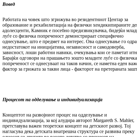
Вовед
Работата на човек што згрижува во резиден­тни­от Центар за
образование и рехабилитација на физички хендикипираните де
адолесценти, Камник е посебно предизвикувачка, бидејќи мла­­д
луѓе со физичка попреченост демон­стри­­раат специфично
однесување, што е пред­мет на интерес. Ова однесување го одра
не­дос­татокот на иницијатива, независност и са­мо­до­верба,
зависност, лоши работни навики, оче­ку­вања кои се паметат итн
Барајќи одговори на прашањето зошто младите луѓе со физичка
попреченост се однесуваат на таков начин, се наметна еден важ
фактор за грижата за такви лица - факторот на претера­на­та заш
Процесот на одделување и индивидуализација
Концептот на развојниот процес на одделување и
индивидуализација, за кој алудира авторот Margareth S. Mahler,
претставува важен тео­рет­ски концепт на детскиот развој. Тој
нагласува дека детската внатрешна структура се развива преку
односот со другите во раното детство со процесот на