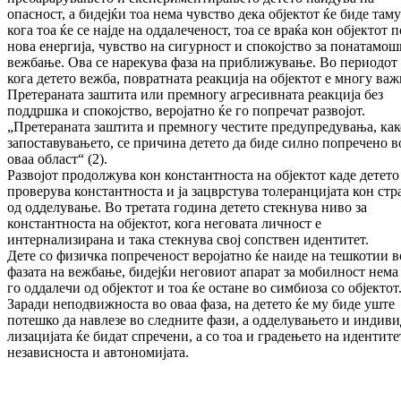
опасност, а бидејќи тоа нема чувство дека објектот ќе биде таму
кога тоа ќе се најде на оддалеченост, тоа се враќа кон објектот п
нова енергија, чувство на сигурност и спокојство за понатамо
веж­ба­ње. Ова се нарекува фаза на приближување. Во периодот
кога детето вежба, повратната ре­ак­ција на објектот е многу важ
Претераната заштита или премногу агресивната реакција без
поддршка и спокојство, веројатно ќе го попре­чат развојот.
„Претераната заштита и премногу чес­тите предупредувања, как
запоставу­ва­ње­то, се причина детето да биде силно попречено в
оваа област“ (2).
Развојот продолжува кон константноста на об­јек­тот каде детето 
проверува константноста и ја зацврстува толеранцијата кон стр
од од­де­лување. Во третата година детето стекнува ниво за
константноста на објектот, кога него­ва­та личност е
интернализирана и така стекнува свој сопствен идентитет.
Дете со физичка попреченост веројатно ќе наи­де на тешкотии в
фазата на вежбање, бидејќи неговиот апарат за мобилност нема
го одда­лечи од објектот и тоа ќе остане во симбиоза со објектот
Заради неподвижноста во оваа фаза, на детето ќе му биде уште
потешко да навлезе во следните фази, а одделувањето и индиви
ли­зацијата ќе бидат спречени, а со тоа и гра­де­ње­то на идентите
независноста и автоно­ми­јата.