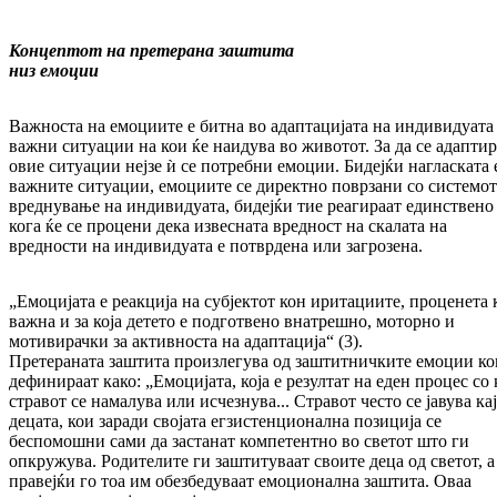
Концептот на претерана заштита
низ емоции
Важноста на емоциите е битна во адаптацијата на индивидуата
важни ситуации на кои ќе наидува во животот. За да се адаптир
овие ситуации нејзе ѝ се потребни емоции. Бидејќи на­гласката 
важните ситуации, емоциите се директно поврзани со системот
вреднување на индивидуата, бидејќи тие реагираат един­стве­но
кога ќе се процени дека извесната вред­ност на скалата на
вредности на индивидуата е потврдена или загрозена.
„Емоцијата е реакција на субјектот кон ири­та­ции­те, проценета 
важна и за која детето е подготвено внат­реш­но, моторно и
мотивирачки за активноста на адаптација“ (3).
Претераната заштита произлегува од заш­тит­­нич­ките емоции ко
дефинираат ка­ко: „Емо­ци­јата, која е резултат на еден про­цес со 
стра­вот се намалува или исчез­ну­ва... Стравот често се јавува кај
децата, кои за­ради својата егзистенционална позиција се
беспомошни са­ми да застанат компе­тен­т­но во светот што ги
опкружува. Родителите ги заштитуваат своите деца од светот, а
пра­­вејќи го тоа им обезбеду­ваат емоцио­нал­на заштита. Оваа