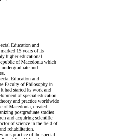
pecial Education and
s marked 15 years of its
nly higher educational
e Republic of Macedonia which
y under­graduate and
es.
pecial Education and
 the Faculty of Philosophy in
 it had started its work and
elopment of special education
 theory and practice worldwide
ic of Macedonia, created
anizing postgraduate studies
arch and acquiring scientific
octor of sci­ence in the field of
nd rehabili­tation.
vious practice of the special