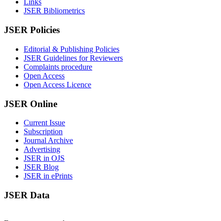
Links
JSER Bibliometrics
JSER Policies
Editorial & Publishing Policies
JSER Guidelines for Reviewers
Complaints procedure
Open Access
Open Access Licence
JSER Online
Current Issue
Subscription
Journal Archive
Advertising
JSER in OJS
JSER Blog
JSER in ePrints
JSER Data