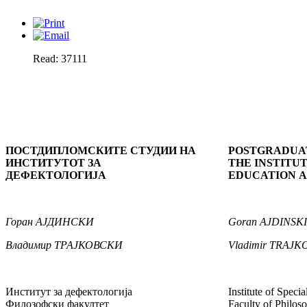
Read: 37111
ПОСТД
И
ПЛОМСКИТЕ СТУДИИ
НА
POSTGRADUAT
ИНСТИТУТОТ ЗА
THE INSTITUT
ДЕФЕКТОЛОГИЈА
EDUCATION A
Горан
АЈДИНСКИ
Goran
AJDINSKI
Владимир
ТРАЈКОВСКИ
Vladimir
TRAJK
Институт за дефектологија
Institute of Speci
Филозофски факултет
Faculty of Philos