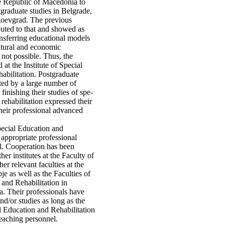
e Republic of Macedonia to
stgraduate studies in Belgrade,
agoevgrad. The previous
buted to that and showed as
ransferring educational models
ultural and economic
ot pos­sible. Thus, the
 at the Institute of Special
bilitation. Post­graduate
ated by a large number of
finishing their studies of spe­
 rehabilitation expressed their
heir professional advanced
pecial Education and
s appropriate professional
el. Cooperation has been
her institutes at the Faculty of
er relevant faculties at the
je as well as the Faculties of
and Re­habilitation in
. Their profes­sionals have
nd/or studies as long as the
al Education and Re­habilitation
eaching personnel.