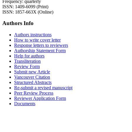
Frequency: quarterly
ISSN: 1409-6099 (Print)
ISSN: 1857-663X (Online)
Authors Info
Authors instructions
How to write cover letter
Response letters to reviewers
Authorship Statement Form
Help for authors
Transliteration
Review Form
Submit new Article
Vancouver Citation
Structured Abstracts
Re-submit a revised manuscript
Peer Review Process
Reviewer Application Form
Documents