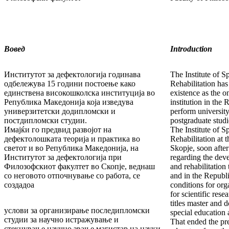
Вовед
Introduction
Институтот за дефектологија годинава
The Institute of S
одбеле­жу­ва 15 години постоење како
Rehabilita­tion ha
единствена ви­со­кошколска институција во
existence as the o
Република Маке­до­нија која изведува
institution in th
универзитетски доди­плом­ски и
perform universit
постдипломски студии.
postgraduate studi
Имајќи го предвид развојот на
The Institute of S
дефектолошката теорија и практика во
Rehabilita­tion at
светот и во Република Ма­кедонија, на
Skopje, soon after
Институтот за дефектологија при
regarding the dev
Филозофскиот факултет во Скопје, веднаш
and rehabilitation
со неговото отпочнување со работа, се
and in the Republ
создадоа
conditions for org
for scientific rese
titles master and d
услови за организирање последипломски
special education a
сту­дии за научно истражување и
That ended the pre
стекнување науч­но звање магистар на науки