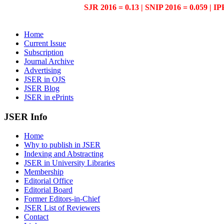
SJR 2016 = 0.13 | SNIP 2016 = 0.059 | IP
Home
Current Issue
Subscription
Journal Archive
Advertising
JSER in OJS
JSER Blog
JSER in ePrints
JSER Info
Home
Why to publish in JSER
Indexing and Abstracting
JSER in University Libraries
Membership
Editorial Office
Editorial Board
Former Editors-in-Chief
JSER List of Reviewers
Contact