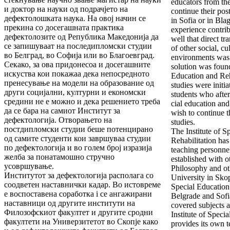
educators from th
и доктор на науки од подрачјето на
con­tinue their po
дефектолошката наука. На овој начин се
in Sofia or in Bl
прекина со досегашната практика
experience contri
дефектолозите од Република Македонија да
well that direct t
се запишуваат на последипломски студии
of other social, c
во Бел­град, во Софија или во Благоевград.
environments was n
Секако, за ова придонесоа и досегашните
solution was found
искуства кои по­ка­жаа дека непосредното
Education and Reha
пренесување на мо­де­ли на образование од
studies wеre initi
други социјални, кул­тур­ни и економски
students who after 
средини не е можно и дека ре­шението треба
cial education and
да се бара на самиот Институт за
wish to continue t
дефектологија. Отворањето на
stud­ies.
постдипломски студии беше потенцирано
The Institute of S
од самите студенти кои завршуваа студии
Rehabilita­tion ha
по дефектологија и во голем број изразија
teaching person­n
желба за понатамошно струч­но
established with ot
усовршување.
Philosophy and oth
Институтот за дефектологија располага со
University in Skop
соодветен наставнички кадар. Во истовреме
Special Education 
е воспоставена соработка i се ангажирани
Belgrade and Sofia
нас­тав­ници од другите институти на
covered subjects a
Филозоф­ски­от факултет и другите сродни
Institute of Speci
факултети на Универзитетот во Скопје како
provides its own t