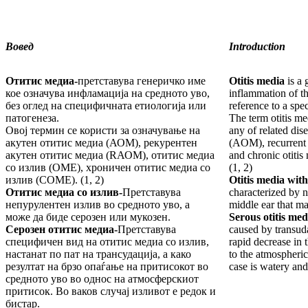
Вовед
Introduction
Отитис медиа
-
претставува генеричко име
Otitis media
is a
кое означува инфламација на средното уво,
inflammation of t
без оглед на специфичната етиологија или
reference to a spe
патогенеза.
The term otitis me
Овој термин се користи за означување на
any of related dise
акутен отитис медиа (АОМ), рекурентен
(AOM), recurrent
акутен отитис медиа (RАОМ), отитис медиа
and chronic otiti
со излив (ОМЕ), хроничен отитис медиа со
(1, 2)
излив (CОМЕ). (1, 2)
Otitis media with
Отитис медиа со излив
-
Претставува
characterized by n
непурулентен излив во средното уво, а
middle ear that m
може да биде серозен или мукозен.
Serous otitis med
Серозен отитис медиа
-
Претставува
caused by transuda
специфичен вид на отитис медиа со излив,
rapid decrease in 
настанат по пат на трансудација, а како
to the atmospheric
резултат на брзо опаѓање на притисокот во
case is watery and
средното уво во однос на атмосферскиот
притисок. Во ваков случај изливот е редок и
бистар.