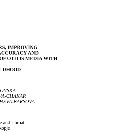
RS, IMPROVING
 ACCURACY AND
OF OTITIS MEDIA WITH
ILDHOOD
SOVSKA
VA-CHAKAR
HEVA-BARSOVA
se and Throat
kopje