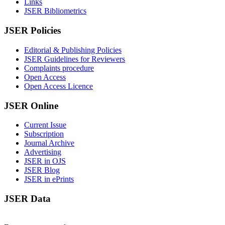
Links
JSER Bibliometrics
JSER Policies
Editorial & Publishing Policies
JSER Guidelines for Reviewers
Complaints procedure
Open Access
Open Access Licence
JSER Online
Current Issue
Subscription
Journal Archive
Advertising
JSER in OJS
JSER Blog
JSER in ePrints
JSER Data