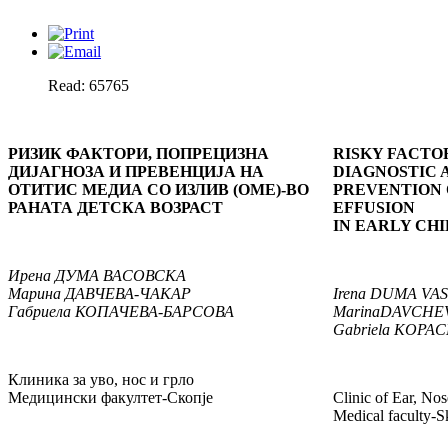
Read: 65765
РИЗИК ФАКТОРИ, ПОПРЕЦИЗНА
RISKY FACTO
ДИЈАГНОЗА И ПРЕВЕНЦИЈА
НА
DIAGNOSTIC
ОТИТИС МЕДИА СО ИЗЛИВ (ОМЕ)-ВО
PREVENTION 
РАНАТА ДЕТСКА ВОЗРА
С
Т
EFFUSION
IN EARLY CH
Ирена
ДУМА ВАСОВСКА
Марина
ДАВЧЕВА-ЧАКАР
Irena
DUMA VA
Габриела
КОПАЧЕВА-БАРСОВА
Marina
DAVCHE
Gabriela
KOPAC
Клиника за уво, нос и грло
Медицински факултет-Скопје
Clinic of Ear, No
Medical faculty-S