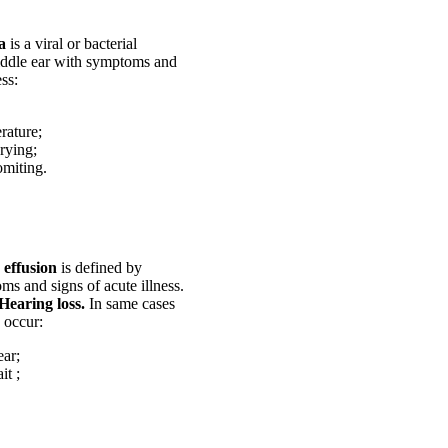
a
is a viral or bacterial
middle ear with symptoms and
ess:
rature;
crying;
omiting.
 effusion
is defined by
s and signs of acute illness.
Hearing loss.
In same cases
 occur:
ear;
it ;