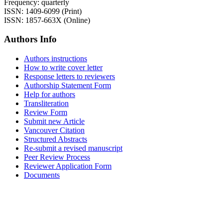
Frequency: quarterly
ISSN: 1409-6099 (Print)
ISSN: 1857-663X (Online)
Authors Info
Authors instructions
How to write cover letter
Response letters to reviewers
Authorship Statement Form
Help for authors
Transliteration
Review Form
Submit new Article
Vancouver Citation
Structured Abstracts
Re-submit a revised manuscript
Peer Review Process
Reviewer Application Form
Documents