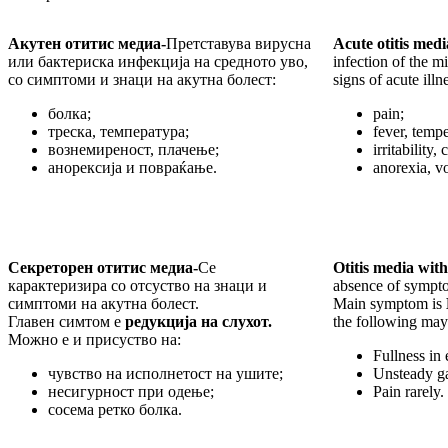
Акутен отитис медиа-
Претставува вирусна
Acute otitis medi
или бактериска инфекција на средното уво,
infection of the 
со симптоми и знаци на акутна болест:
signs of acute illn
болка;
pain;
треска, температура;
fever, tempe
вознемиреност, плачење;
irritability, 
анорексија и повраќање.
anorexia, v
Секреторен отитис медиа-
Се
Otitis media with
карактеризира со отсуство на знаци и
absence of symptom
симптоми на акутна болест.
Main symptom is
Главен симтом е
редукција на слухот.
the following may
Можно е и присуство на:
Fullness in 
чувство на исполнетост на ушите;
Unsteady ga
несигурност при одење;
Pain rarely.
сосема ретко болка.