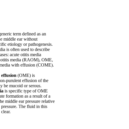
 generic term defined as an
he middle ear without
cific etiology or pathogenesis.
dia is often used to describe
ases: acute otitis media
 otitis media (RAOM), OME,
s media with effusion (COME).
 effusion
(OME) is
on-purulent effusion of the
ay be mucoid or serous.
ia
is specific type of OME
te formation as a result of a
the middle ear pressure relative
 pressure. The fluid in this
 clear.