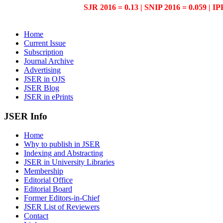
SJR 2016 = 0.13 | SNIP 2016 = 0.059 | IP
Home
Current Issue
Subscription
Journal Archive
Advertising
JSER in OJS
JSER Blog
JSER in ePrints
JSER Info
Home
Why to publish in JSER
Indexing and Abstracting
JSER in University Libraries
Membership
Editorial Office
Editorial Board
Former Editors-in-Chief
JSER List of Reviewers
Contact