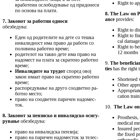
Right to ap
вработени осло­бо­дување од придонеси
по основа на пла­ти.
8. The Law on Pe
ance
provides:
7. Закон
от
за работни односи
обезбедува:
Right to di
Right to fi
Еден од родителите на дете со тешка
cal damage
инвалидност има право да работи со
Right to ben
поло­ви­на работно време;
12 months 1
родителот на такво дете има право на
надомест на плата за скратено работно
9.
The beneficiar
време;
ties
has the right t
Инвалидите на трудот
според овој
закон имаат право на скратено работно
Shortened 
време;
Other appr
распоредување на друго соодветно ра­
Appropriate 
бот­но место;
ca­tion train
право на соодветен паричен надо­мес­
ток.
10.
The Law on 
8. Закон
от
за пензиско и инвалидско
оси­гу­
Prosthesis,
ру­вање
обезбедува:
medical me
Insured peo
право на инвалидска пензија;
the fixed pr
право на паричен надоместок за телес­
orthopedic