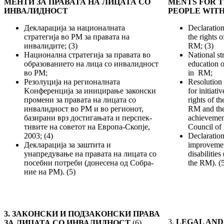
МЕН
ТИ ЗА ПРАВАТА НА ЛИЦАТА СО
MENTS FOR T
ИН
ВА
ЛИД
НОСТ
PEOPLE WITH
Декларација за националната
Declaration
стратегија во РМ за правата на
the rights o
инвалидите; (3)
RM; (3)
Национална стратегија за правата во
National st
обра­зова­ние­то на лица со инвалидност
education o
во РМ;
in RM;
Резолуција на регионалната
Resolution
Kонференција за ини­ци­ра­ње законски
for initiati
промени за правата на лицата со
rights of th
инвалидност во РМ и во ре­гио­нот,
RM and the
базирани врз достигањата и перс­пек­
achievement
тивите на советот на Европа-Скопје,
Coun­cil of
2003; (4)
Declaration
Декларација за заштита и
improvement
унапредување на правата на лицата со
disabilitie
посебни потреби (до­не­сена од Со­бра­­
the RM). (
ние на РМ). (5)
3. ЗАКОНСКИ И ПОДЗАКОНСКИ ПРА
ВА
3.
LEGAL AND
ЗА ЛИЦАТА СО ИНВАЛИДНОСТ
(6)