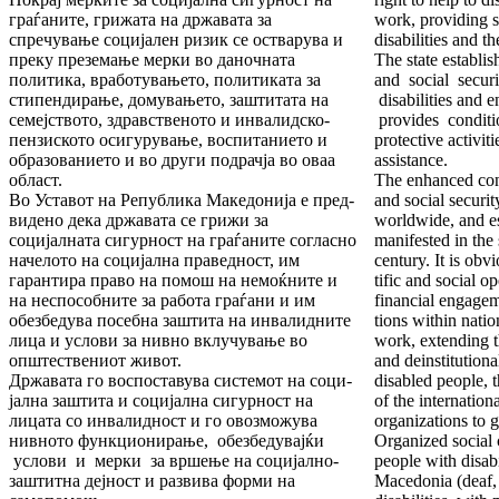
гра­ѓа­ните, грижата на државата за
work, providing s
спречување социјален ризик се остварува и
dis­abilities and th
преку презе­ма­ње мерки во даночната
The state establis
политика, вработу­ва­ње­то, политиката за
and social secur
стипендирање, домување­то, заштитата на
disabilities and e
семејството, здравственото и инвалидско-
provides conditio
пензиското осигурување, воспита­ние­то и
protective activit
образованието и во други подрачја во оваа
assistance.
област.
The enhanced conc
Во Уставот на Република Македонија е пред­
and social securit
видено дека државата се грижи за
worldwide, and es
социјалната сигурност на граѓаните согласно
manifested in the
начелото на социјална праведност, им
century. It is obv
гарантира право на помош на немоќните и
tific and social o
на неспособните за ра­бо­та граѓани и им
financial engagem
обезбедува посебна заштита на инвалидните
tions within natio
лица и услови за нивно вклу­чу­вање во
work, extending t
општествениот живот.
and deinstitution
Државата го воспоставува системот на соци­
disabled people,
јал­­на заштита и социјална сигурност на
of the internation
лицата со инвалидност и го овозможува
or­ganizations to g
нивното функ­­­­­­ционирање, обезбедувајќи
Organized social c
услови и мер­ки за вршење на социјално-
peo­ple with disab
заштитна дејност и раз­ви­ва форми на
Mace­donia (deaf,