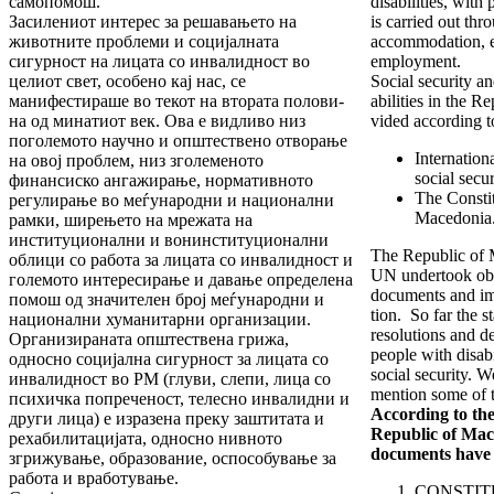
самопомош.
disabili­ties, with
Засилениот интерес за решавањето на
is car­ried out thr
живот­ни­те проблеми и социјалната
accom­modation, e
сигурност на ли­ца­та со инвалидност во
em­ployment.
целиот свет, особено кај нас, се
Social security an
манифестираше во текот на втората поло­ви­
abilities in the R
на од минатиот век. Ова е видливо низ
vided according t
поголемото научно и општествено отворање
Internation
на овој проблем, низ зголеменото
social secur
финансиско ангажирање, нор­ма­тивното
The Constit
регулирање во ме­ѓу­народни и национални
Mace­donia
рамки, ши­ре­њето на мре­­жата на
институционални и вонинсти­ту­цио­нални
The Republic of 
облици со работа за лицата со ин­ва­лид­ност и
UN undertook obli
го­ле­мо­то интересирање и давање оп­­ределена
documents and imp
помош од значителен број меѓу­на­род­ни и
tion. So far the st
нацио­нал­ни хуманитарни организа­ции.
resolutions and de
Организираната општествена грижа,
people with disabi
односно социјална сигурност за лицата со
social security. W
инвалидност во РМ (глуви, слепи, лица со
mention some of 
психичка по­пре­че­ност, телесно инвалидни и
According to the
други лица) e из­ра­зена преку заштитата и
Republic of Mac
рехабилитацијата, односно нивното
documents have
згрижување, образование, ос­по­­со­бу­ва­ње за
работа и вработување.
CONSTIT