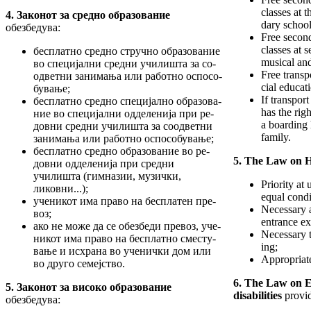
classes at 
4. Закон
от
за средно образование
dary school
обезбе­ду­ва:
Free second
classes at 
бесплатно средно стручно образование
musical and 
во специјални средни училишта за со­
Free transp
од­ветни занимања или работно оспо­со­
cial educat
бу­вање;
If transport
бесплатно средно специјално образова­
has the righ
ние во специјални одделенија при ре­
a boarding 
дов­ни средни училишта за соодветни
family.
за­нимања или работно оспособување;
бесплатно средно образование во ре­
5. The Law on H
дов­­ни одделенија при средни
училишта (гимназии, музички,
Priority at
ликовни...);
equal condi
ученикот има право на бесплатен пре­
Necessary a
воз;
entrance e
ако не може да се обезбеди превоз, уче­
Necessary t
никот има право на бесплатно сместу­
ing;
вање и исхрана во ученички дом или
Appropriate
во друго семејство.
6. The Law on E
5. Закон
от
за високо образование
disabilities
provid
обезбеду­ва: