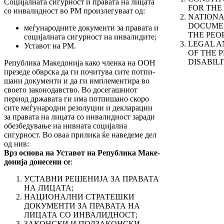
Социјалната сигурност и правата на лицата
FOR THE 
со инвалидност во РМ произлегуваат од:
NATIONA
DOCUMEN
меѓународните документи за правата и
THE PEOP
социјалната сигурност на инвалидите;
LEGAL A
Уставот на РМ.
OF THE 
DISABILI
Република Македонија како членка на ООН
пре­зеде обврска да ги почитува сите потпи­
ша­ни документи и да ги имплементира во
своето законодавство. Во досегашниот
период др­жа­ва­та ги има потпишано скоро
сите меѓуна­род­ни резолуции и декларации
за правата на ли­ца­та со инвалидност заради
обезбедување на нив­ната социјална
сигурност. Во оваа прилика ќе наведеме дел
од нив:
Врз основа на Уставот на Р
епублика
Маке­
до­нија донесени се
:
УСТАВНИ РЕШЕНИЈА ЗА ПРАВАТА
НА ЛИ­ЦА­ТА;
НАЦИОНАЛНИ СТРАТЕШКИ
ДОКУ­МЕН­­ТИ ЗА ПРА­ВАТА НА
ЛИЦАТА СО ИН­ВА­­ЛИД­НОСТ;
ЗАКОНСКИ И ПОДЗАКОНСКИ