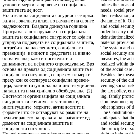
услови и мерки за вршење на со­ци­јално-
mines the areas of
заштитната дејност.
needs, social pre
Носители на социјалната сигурност се држа­
their realization,
ва­та и локалната власт во рамките на своите
dynamic of it. On 
над­леж­ности. Владата донесува годишна
and social securi
Програ­ма за остварување на социјалната
order to carry out
заштита и со­цијалната сигурност со која ги
deinstitutionalize
утврдува под­рач­јата на социјалната заштита,
material provision
потребите на населението, социјалната
The system and or
превенција, начи­нот и средствата за нивно
social security are
остварување, како и носителите и
measures, the acti
динамиката на нејзиното спрове­ду­вање. Врз
realized within th
основа на правата од социјалната заштита и
of the social care 
социјалната сигурност, се преземаат мерки
Besides the measu
преку кои се остварува: социјална пре­вен­
security of the cit
ција, вонинституционална и институцио­нал­­
venting social ri
на заштита и материјално обезбедување. (2)
the tax policy, e
Системот и организацијата на социјалната
ing, family protec
си­гур­ност ги сочинуваат установите,
sion insurance, u
институ­ции­те, мерките, активностите и
other spheres of t
формите што се остваруват во рамките на
The Constitution
реализирањето на правата на граѓаните од
anticipates that th
доменот на соци­јал­на­та заштита и
and social securit
социјалната сигурност.
the principle of so
Покрај мерките за социјална сигурност на
right to help to d