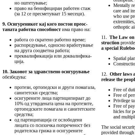
но оштетување;
Mentally re
право на бенифициран работен стаж
care and ins
(за 12 се пресметуваат 15 месеци).
who use pr
extremities
9. Осигуреникот кај кого постои преос-­
orthoptic ai
та­
ната работна способност
има право на:
11.
The Law on S
работа со скратено работно време;
struction
provid
распоредување, односно вработување
a special Ruleb
на друга соодветна работа;
преквалификација или доквалифика­
Spatial pla
ци­ја.
Constructio
10. Закон
от
за здравствено осигурување
12.
Other laws a
обез­­­­бе­­дува:
release the peopl
протези, ортопедски и други помагала,
Free of duti
санитетски средства;
Free of per
осигурените лица партиципираат до
Privilege t
10% од утврдената цена на протезите,
Free of pay
орто­пед­ските помагала и санитетските
hicles for p
средства;
and multipl
од партиципација се ослободени
лицата со психичка попреченост без
The social securit
родител­ска грижа и осигурените
provided through a