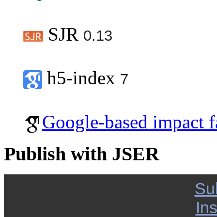
SJR
0.13
h5-index
7
Google-based impact f
Publish with JSER
Su
Ins