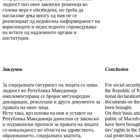
лидност низ овие законски решенија во
голема мера е обезбедена, но треба да
нагласиме дека многу од нив не се
реализираат од недоволна ин­формираност на
корисниците и недос­лед­ното спроведување
на истите од надлежните органи и
институции.
Заклучок
Conclusion
За социјалната сигурност на лицата со инва­
For social securit
лид­ност во Република Македонија
the Republic of 
имплемен­ти­­рани се бројни меѓународни
tional declaration
декларации, ре­зо­луции и други документи за
documents on the 
правата на овие лица.
been brought.
Исто така, врз основа на нив и уставот на
On their basis and
Република Македонија донесени се законски
public of Macedon
и подзаконски прописи за правата на лицата
have been brought
со инвалидност во областа на здравството,
ties’ rights in the
обра­зо­ва­нието, социјалната заштита,
cial protection, s