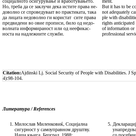
социјалното оси­гурување и вработувањето.
ment.
Но, треба да се заклучи дека ис­ти­те права не­
But it has to be c
до­волно се спроведуваат во прак­ти­ката, така
not adequately car
да лицата недоволно ги користат сите права
ple with disabiliti
пред­видени во овие прописи, било од недо­
rights anticipated
вол­ната информираност или од неефи­кас­
of information or 
носта на надлежните служби.
professional servi
Citation:
Ajdinski Lj. Social Security of People with Disabilities. J
4):98-104.
Литература
/
References
Милослав Миленковиќ, Социјална
Декларациј
сигурност у само­уп­рав­ном друштву.
унапредува
Наша књига, Београд, 1988;
со посебни