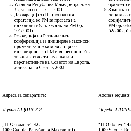
Устав на Република Македонија, член
бра­нието 
35, усвоен на 17.11.2001.
Законски и
Декларација за Националната
лицата со и
стратегија во РМ за правата на
социјалната
инвалидите (Сл. весник на РМ бр.
РМ бр. 64/2
101/2001).
52/2002, бр
Резолуција на Регионалната
конференција за иницирање законски
промени за правата на ли ца со
инвалидност во РМ и во регионот ба­
зи­ра­­ни врз достигнувањата и
перспективите на Советот на Европа,
донесена во Скопје, 2003.
Адреса за сепаратите:
Address requests f
Љуп
ч
о АЈДИНСКИ
Ljupcho AJDINS
„11 Октомври“ 42 а
“11 Oktomvri” 42
1000 Скопје, Република Македонија
1000 Skopje, Rep