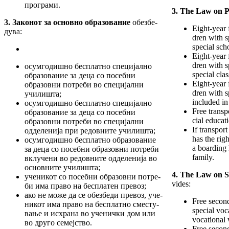
про­­­грами.
3. The Law on 
3. Закон
от
за основно образование
обезбе­
Eight-year 
ду­­­ва:
dren with s
special sch
Eight-year 
dren with s
осумгодишно бесплатно специјално
special clas
об­ра­зование за деца со посебни
Eight-year 
образовни потреби во специјални
dren with s
училишта;
included in
осумгодишно бесплатно специјално
Free transp
об­ра­зование за деца со посебни
cial educat
образовни потреби во специјални
If transport
одделенија при редовните училишта;
has the righ
осумгодишно бесплатно образование
a boarding 
за деца со посебни образовни потреби
family.
вклу­­­­­чени во редовните одделенија во
ос­­нов­­ните училишта;
4. The Law on 
ученикот со посебни образовни потре­
vides:
би има право на бесплатен превоз;
ако не може да се обезбеди превоз, уче­
Free second
никот има право на бесплатно сместу­
special voc
вање и исхрана во ученички дом или
vocational 
во друго семејство.
Free second