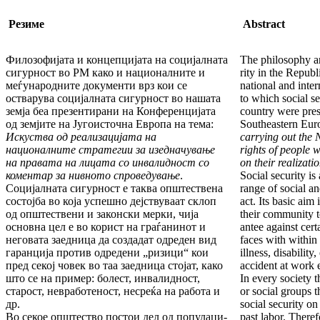
Резиме
Abstract
­Филозофијата и концепцијата на социјалната
The philosophy an
сигурност во РМ како и националните и
rity in the Repub
меѓу­на­родните документи врз кои се
national and inte
остварува со­ци­јалната сигурност во нашата
to which social se
земја беа пре­зен­тирани на
Конференцијата
country were pres
од земјите на Југоисточна Европа на тема:
Southeast­ern Eu
Искуства од реа­ли­зацијата на
carrying out the N
националните стратегии за изед­начување
rights of people 
на правата на лицата со ин­ва­лидност со
on their realiza­ti
коментар за нивното спро­ве­ду­ва­ње
.
Social security is
Социјалната сигурност е таква општествена
range of social a
сос­­тојба во која успешно дејствуваат склоп
act. Its basic aim 
од оп­штествени и законски мерки, чија
their community to
основна цел е во корист на граѓанинот и
antee against cert
неговата за­ед­ни­ца да создадат одреден вид
faces with within
гаранција против одредени „ризици“ кои
illness, disabilit
пред секој чо­век во таа за­едница стојат, како
accident at work e
што се на пример: бо­лест, инвалидност,
In every society t
старост, невра­бо­теност, не­с­­реќа на работа и
or social groups th
др.
social security on 
Во секое општество постои дел од попу­ла­ци­
past labor. Theref