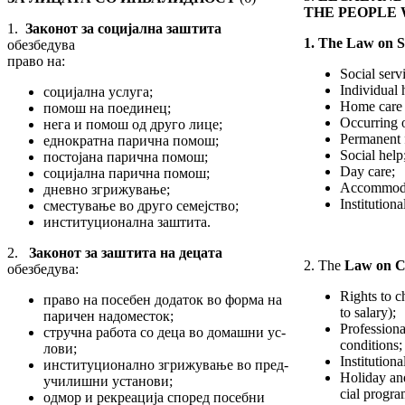
THE PEOPLE 
1.
Закон
от
за социјална заштита
1. The Law on S
обезбедува
право на:
Social serv
Individual 
социјална услуга;
Home care 
помош на поединец;
Occurring o
нега и помош од друго лице;
Permanent f
еднократна парична помош;
Social help
постојана парична помош;
Day care;
социјална парична помош;
Accommodat
дневно згрижување;
Institutiona
сместување во друго семејство;
институционална заштита.
2.
Закон
от
за заштита на децата
2. The
Law on C
обезбедува:
Rights to c
право на посебен додаток во форма на
to salary);
па­ри­чен надоместок;
Profession
стручна работа со деца во домашни ус­
conditions;
ло­ви;
Institutiona
институционално згрижување во пред­
Holiday and
учи­лишни установи;
cial progr
одмор и рекреација според посебни