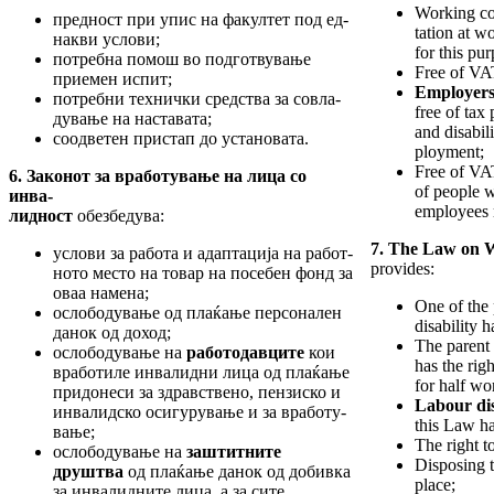
Working co
предност при упис на факултет под ед­
tation at w
нак­ви услови;
for this pur
потребна помош во подготвување
Free of VA
прие­мен испит;
Employer
потребни технички средства за совла­
free of tax
ду­вање на наставата;
and disabil
соодветен пристап до установата.
ployment;
Free of VA
6. Закон
от
за вработување на лица со
of people wi
инва­-
employees r
лидност
обезбедува:
7. The
Law on W
услови за работа и адаптација на ра­бот­
provides:
ното место на товар на посебен фонд за
оваа намена;
One of the 
ослободување од плаќање персонален
disability h
данок од доход;
The parent 
ослободување на
работодавците
кои
has the righ
вра­ботиле инвалидни лица од плаќање
for half wo
при­до­неси за здравствено, пензиско и
Labour dis
ин­ва­лидско осигурување и за вработу­
this Law h
ва­ње;
The right t
ослободување на
заштитните
Disposing t
друштва
од плаќање данок од добивка
place;
за инва­лид­­ните лица, а за сите