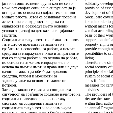
ја­та или општествени групи кои не се во
solidarity develop
мож­ност својата социјална сигурност да ја
provision of essen
оства­рат по основa на својата тековна или
development of ch
мината ра­бо­та. Затоа се развиваат посебни
Social care covers
аспекти на солидарност во врска со
taken in order to
еднаквостa и обез­бе­ду­ва­њето основни
without means for l
услови за развој на детската и социјалната
zen that accordin
заштита.
basis of their work
Социјалната сигурност ги опфаќа актив­нос­
support, on the ba
ти­те што се преземаат за заштита на
property rights o
граѓаните неспособни за работа, а немаат
provide enough m
сред­ства за издржување, како и за граѓаните
possibilities to sat
кои со сво­јата работа и по основа на работа,
living.
по основа на за­кон­ско издржување, по
Therefore the stat
основа на имот и имот­ни права или на друг
social security of
начин не можат да обез­бедат доволно
principle of social
средства, услови и можности за
system of social c
задоволување на основните животни
ables its function
потреби.
measures for carry
Затоа државата се грижи за социјалната
activities.
сигур­ност на граѓаните согласно начелото на
The providers of t
соци­јална праведност, го воспоставува
rity are the state
системот на социјалната заштита и
within their auth
социјалната сигур­ност и го овозможува
an annual Program
нивното функцио­ни­ра­ње, обез­­бедување
cial care and soci