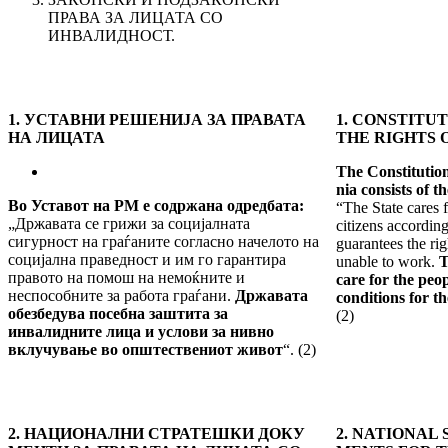
ПРАВА ЗА ЛИ­ЦА­ТА СО
ИНВАЛИДНОСТ.
1. УСТАВНИ РЕШЕНИЈА ЗА ПРАВАТА
1. CONSTITU
НА ЛИ
ЦАТА
THE RIGHTS 
The Constitution
nia consists of t
Во Уставот на РМ е содржана одредбата:
“The State cares fo
„Државата се грижи за социјалната
citi­zens according
сигурност на граѓаните согласно начелото на
guaran­tees the ri
социјална пра­ведност и им го гарантира
unable to work.
T
правото на по­мош на немоќните и
care for the peop
неспособните за работа гра­ѓани.
Државата
conditions for the
обезбедува посебна заш
тита за
(2)
инвалидните лица и услови за нивно
вклучување во општествениот живот
“.
(2)
2. НАЦИОНАЛНИ СТРАТЕШКИ ДОКУ
2. NATIONAL