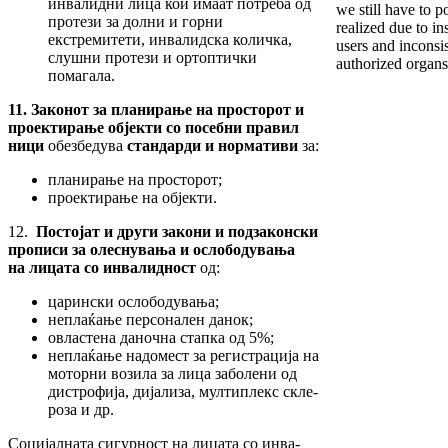
инвалидни ли­ца кои имаат потреба од
we still have to p
протези за долни и горни
realized due to in
екстремитети, инвалид­ска количка,
users and inconsis
слушни протези и ортоп­тич­ки
author­ized organs
помагала.
11. Закон
от
за планирање на просторот и
прое
к­тирање објекти
со посебни правил
ници
обезбедува
стандарди и нормативи
за:
планирање на просторот;
проектирање на објекти.
12.
Постојат и други закони и подзаконски
прописи за олеснувања и ослободувања
на лицата со инвалидност
од:
царински ослободувања;
неплаќање персонален данок;
овластена даночна стапка од 5%;
неплаќање надомест за регистрација на
моторни возила за лица заболени од
дис­трофија, дијализа, мултиплекс скле­
ро­за и др.
Социјалната сигурност на лицата со инва­