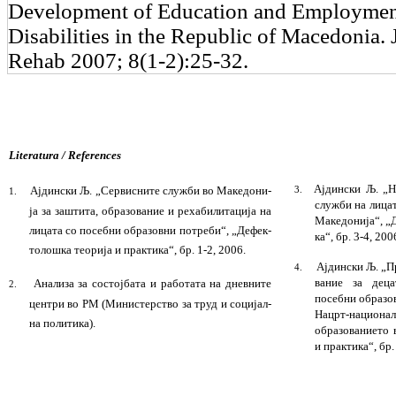
Development of Education and Employment
Disabilities in the Republic of Macedonia.
Rehab 2007; 8(1-2):25-32.
Literatura /
References
Ајдински Љ. „Н
Ајдински Љ. „С
е
рвисните служби во Македо­ни­
3.
1.
служ­би на лица
ја за заштита, образование и рехабилитација на
Македонија“, „Д
лицата со посебни образовни потреби“, „Дефек­
ка“
,
бр. 3-4, 200
толошка теорија и практика“
,
бр. 1-2, 2006.
Ајдински Љ. „П
4.
ва­ние за дец
Анализа за состојбата и работата на дневните
2.
посебни образо
цен­три во РМ (Министерство за труд и соци­јал­
Нацрт
-н
а­цион
на политика).
образова­ние­то
и прак­ти­ка“
,
бр
.