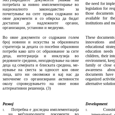
the need for impl
потребата за нивно имплементирање во
legis­lation for re
националното за­ко­нодавство за
those documents 
почитување на сите права содр­жани во
available for the
овие документи и со обврска да бидат
достапни до надлежните органи,
institutions and me
организации, установи и медиуми.
Во овие документи се содржани голем
These documents
број но­ви­ни и искуства за образовната
inno­vations a
стратегија за децата со посебни образовни
educational strat­
потреби како што се: образование за сите
education needs 
деца, интеграција и ин­клу­зија во
children, their in
редовните средини, неиздвојување на овие
environment, keepi
деца од семејната и блиската средина, ме­
family or close 
нување на свеста за односот кон овие
awareness abo
лица, што ни овозможи и кај нас да
documents have 
започнеме со ор­га­низирани активности
organized activiti
околу спроведува­ње­то на овие нови
alternative solutio
алтернативни решенија.
(3)
Развој
Development
Потребна е доследна имплементација
Consis
1.
1.
на ме­ѓу­народните документи во
international