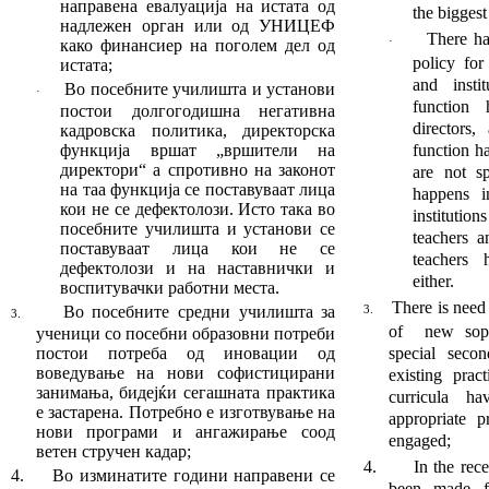
направена евалуација на истата од
the biggest
надлежен орган или од УНИ
ЦЕФ
There ha
·
како финансиер на поголем дел од
policy for
истата
;
and instit
Во посебните училишта и установи
·
function
пос
тои долгогодишна негативна
directors,
кадровска политика, директорска
функција вршат
„
вршители на
function h
директори
“
а спротивно на законот
are not s
на таа функција се поставу
ва
ат лица
happens i
кои не се дефектолози. Исто та
ка во
institu­t
посебните училишта и установи
се
teachers a
поставуваат
лица кои не се
teachers
дефектолози и на наставнички и
either.
воспитувачки работ
ни места
.
There is need
Во посебните средни училишта за
3.
3.
of new sophi
ученици со посебни образовни потреби
постои по
тре
ба од иновации од
special sec­o
воведување на нови со
фистицирани
existing prac
занимања, бидејќи сегашна
та практика
curricula h
е застарена.
Потребно е изгот
ву
вање на
appropriate p
нови програми и ангажирање со
од
engaged;
ветен стручен кадар
;
4.
In the recent
4.
Во изминатите години направени се
been made fo