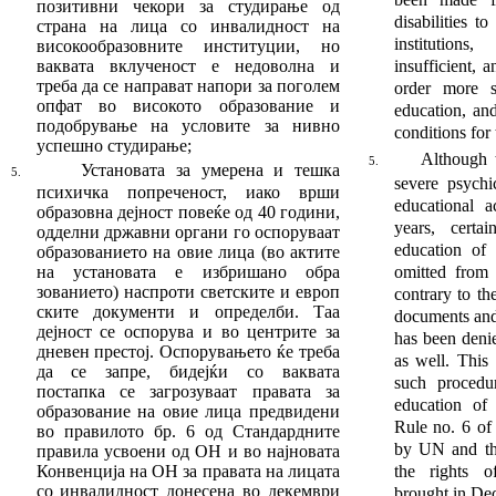
по­зитивни чекори за студирање од
disabilities t
страна на лица со инвалидност на
institution
високообразовните институции, но
ваквата вклученост е недоволна и
insufficient, 
треба да се направат напори за поголем
order more s
опфат во високото образование и
education, an
подобрување на условите за нивно
conditions for 
успешно студирање;­­­­­­­­­­­
Although t
5.
Установата за умерена и тешка
5.
severe psychi
психичка по
преченост, иако врши
educational a
образовна дејност повеќе од 40 години,
years, certa
одделни државни ор
га
ни го оспоруваат
education of 
образованието на овие ли
ца (во актите
на установата е избришано об
ра
omitted from t
зованието) наспроти светските и европ
contrary to th
ски
те документи и определби. Таа
documents and
дејност се оспорува и во центрите за
has been denie
дневен престој. Оспорувањето ќе треба
as well. This
да се запре
,
бидејќи со ваквата
such procedu
постапка се загрозуваат правата за
educa­tion of
образование на овие лица предвидени
Rule no. 6 of
во правилото бр. 6 од Стандардните
by UN and th
правила
ус­воени од ОН
и во најновата
Конвенција на ОН за правата на лицата
the rights o
со инвалидност донесена во декември
brought in De