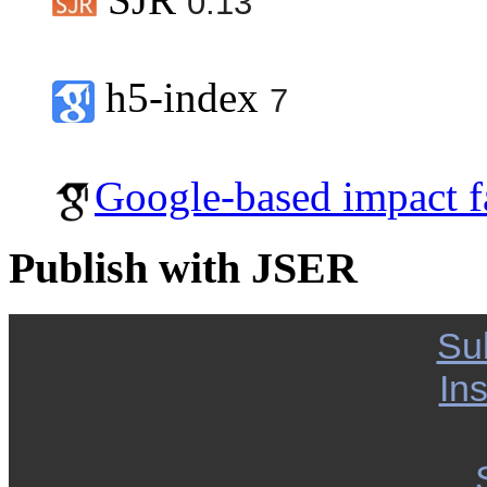
0.13
h5-index
7
Google-based impact f
Publish with JSER
Su
Ins