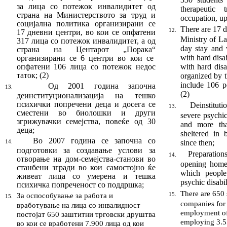
за лица со потежок инвалидитет од
therapeutic 
страна на Ми
нистерството за труд и
occupation, up­
социјална поли
тика организирани се
There are 17 d
12.
17 дневни центри, во кои се опфатени
Ministry of La
317 лица со потежок инва
лидитет
,
а од
day stay and 
страна на Центарот
„
Порака
“
with hard disa
организирани се 6 центри
в
о кои се
опфа
те
ни 106 лица со потежок не
дос
with hard disa
таток
;
(2)
organized by 
include 106 pe
Од 2001 година започна
13.
(2)
деинституционали
за
ција на тешко
психички попречени деца и досега се
Deinstituti
13.
сместени во биолошки и други
severe psychic
згрижувачки семејства, повеќе од 30
and more th
деца
;
sheltered in b
Во 2007 година се започна со
since then;
14.
подготовки за создавање услови за
Preparation
14.
отворање на дом-се
мејства-станови во
opening home-
ста
н
бени згради во кои самостојно ќе
which peopl
живеат лица со умерена и тешка
psychic disabil
психичка попреченост со поддршка
;
There are 650 
За оспособување за работа и
15.
15.
companies for 
вработување на лица со инвалидност
employment of 
постојат 650 заштитни трговски друштва
employing 3.55
во кои се вработени 7.900 лица од кои