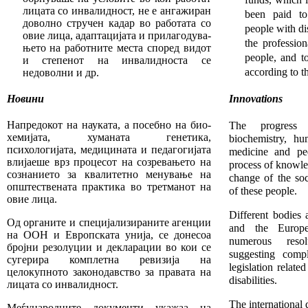
лицата со инвалидност, не е анга
жи­­
ран
been paid to
доволно стручен кадар во работата со
people with dis
овие лица, адаптацијата и прилагодува­
the professio
ње­­то на работните места според видот
people, and t
и сте­пенот на инвалидноста
с
е
according to th
недоволн
и
и др.
Новини
Innovations
Напредокот на науката, а посебно на био­
The progress o
хе­ми­ја­та, хуманата генетика,
biochemistry, hu
психологијата, медици­на­та и педагогијата
medicine and pe
влијаеше врз процесот на созревањето на
process of knowle
сознанието за квалитетно мену­вање на
change of the soc
општествената практика во третманот на
of these people.
овие лица.
Different bodies
Од органите и специјализираните агенции
and the Europ
на ООН и Европската унија, се донесоа
numerous reso­
бројни резолуции и декларации во кои се
suggesting compl
сугерира ком­плетна ревизија на
legislation relate
целокупното законо­дав­ство за правата на
disabilities.
лицата со инвалидност.
The international
Меѓународните документи укажаа на