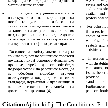
кадар и да се подобрат прос­тор­ните и
severe and com
материјалните услови;
and norms sho
За деинституци
она
лизацијата и
spatial and 
9.
извлекува
ње
то на корисници од
professional s
посебните установи, изборот на
семејствата, обезбедувањето на станови
For deinstitu
9.
за живеење на лица со инвалидност во
the users from
нив, потребно е претходно да се донесе
choice of fami
стратегија и закон за остварување на
with dis­abili
таа деј
­ност и за нејзино финансирање
;
strategy and 
activities and 
Во однос на вработувањето на лицата
10.
со ин
ва
лидност во зашитните трговски
In relation 
10.
друштва, покрај решеното финансиско
with disabilit
прашање,
т
ре
ба да се обезбедат
compa­nies, b
подобри услови на работ
ни
те места, да
issues, better
се обезбеди подобар стручен
provided, pr
инструкторски кадар, да се изготват
standard, nor
стан
дар
ди, нормативи и правилници и
Furthermore, 
да се из
врши евалуација на
досегашната практика. (4)
practice shoul
Citation:
Ajdinski Lj. The Conditions, Pro