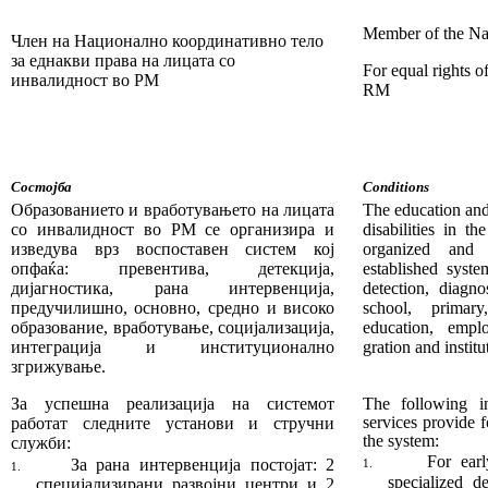
Member of the Na
Член на Национално координативно тело
за еднакви права на лицата со
For equal rights of
инвалидност во РМ
RM
Состојба
Conditions
Образованието и вработувањето на лицата
The education an
со ин­валидност во РМ се организира и
dis­abilities in 
изведува врз воспоставен систем кој
organized and 
опфаќа: превентива, детекција,
established syste
дијагностика, рана интервенција,
detection, diagno
предучилишно, основно, средно и високо
school, primar
образование, вработување, социјализација,
education, emplo
интеграција и институционално
gration and institu
згрижување.­­­­­­­­­­
За успе
ш
на реализација на системот
The following in
ser­vices provide f
работат следните установи и стручни
the system:
служби:
For earl
За рана интервенција постојат: 2
1.
1.
specialized d
специјали­зи­рани развојни центри и 2