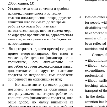
2006 година
;
(
3
)
Установите за лица со тешка и длабока
6.
психичка попреченост и за те
шко
Besides other d
те
лесно инвалидни лица, покрај другите
6.
тешкотии што ги имаат, долго време
for people wit
работат со голем број намален
disabili­ties an
негователски кадар, што во го
лема мера
have worked fo
се одразува врз хигиената, здрав
ствената
number of nursi
заштита, во исхраната и во без
бедноста
на корисниците
;
been reflected 
Во центрите за дневен престој се врши
nutrition and t
7.
при
ем неорганизирано, без наод и
Centres f
7.
мислење, без целосно финансирање на
without findin
трошоците, без ангажирање на
without com
потребен стручен дефекто
лош
ки кадар,
expenditur
дидактички
те и
други
те
на
глед
ни
средства
се недоволни
, има про
бле
ми
professional
со превозот на корисниците итн
;
without suffi
Во заштитните трговски друштва
teaching aids
8.
поголемо вни
мание се обрнуваше на
trans­port of th
отстранувањето
на злоупотребите во
In the shelte
8.
користењето финан
сис
ки средства, што
at­tention has
беше добро,
но
малку
внимание се
обрнуваше на условите во кои ра
бо
тат
funds, which i