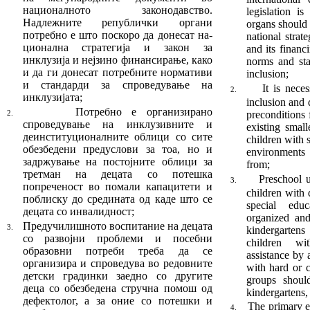
националното за­ко­нодавство.
legislation i
Надлежните републички орга­ни
organs should 
потребно е што поскоро да донесат на­
national stra
цио­нална стратегија и закон за
and its financ
инклузија и нејзино финансирање, како
norms and sta
и да ги донесат потребните нормативи
inclusion;
и стандарди за спро­ве­дување на
It is nece
2.
инклузијата;
inclusion and d
Потребно е организирано
precondi­tions 
2.
спроведување на инклузивните и
existing small
деинституцио­нал­ните обли­ци со сите
children with s
обезбедени предуслови за тоа, но и
environments
задржување на постојните облици за
from;
трет­ман на децата со потешка
Preschool 
3.
попреченост во по­мали капацитети и
chil­dren wit
поблиску до средината од каде што се
special edu
децата со инвалидност;
organized and
Предучилишното воспитание на децата
3.
kindergarten
со развојни проблеми и посебни
children wit
образовни по­тре­би треба да се
assistance by 
организира и спроведува во редовните
with hard or c
детски градинки заедно со дру­гите
groups shoul
деца со обезбедена стручна помош од
kindergartens, 
дефектолог, а за оние со потешки и
The primary e
4.