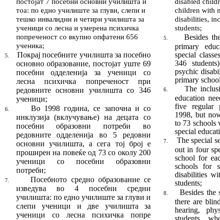
постојат 7 посеб
ни
основни
училишта и
disabled child
тоа: по едно учи
лиш
те за глуви, слепи и
children with 
тешко инвалидни и четири училишта за
disabilities, i
ученици со лесна и уме
рена психичка
students;
попреченост со вкупно опфатени 656
Besides the
5.
ученика
;
primary educ
Покрај посебните училишта за посебно
special class
5.
346 students
ос
нов
но образование, постојат уште 69
psychic disabi
по
себ
ни одделенија за ученици со
primary school
лесна психичка по
п
реченост при
The inclus
редовните основни учи
лиш
та со 346
6.
educa­tion nee
ученици
;
five regular 
Во 1998 година, се започна и со
6.
1998, but now
инклузија
(вклучување)
на децата со
to 73 schools 
посебни обра
зов
ни потреби во
special educat
редовните одделенија во 5 ре
дов
ни
The special s
7.
основни училишта, а сега тој број е
out in four sp
проширен на повеќе од 73 со околу 200
school for ea
ученици со посебни образовни
schools for 
потреби
;
disabilities 
Посебното средно образование се
7.
students;
изведува во 4 посебни средни
Besides the 
8.
училишта: по едно учи
лиш
те за глуви и
there are blin
слепи ученици и две учи
лиш
та за
hearing, phy
ученици со лесна психичка попре
students wh