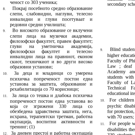
ченост со 303 ученика
;
secondary sch
Покрај посебното средно образование
8.
сле
пи, слабовидни, наглуви, телесно
инвалид
ни и глуви посетуваат и
редовни средни учи
лишта
;
Во високото образование се вклучени
9.
слепи лица на музички академии,
ф
илозофски фа
кул
тет,
п
равен факултет;
глуви на уметнич
ка академија,
Blind studen
9.
ф
илозофски факултет и телес
но
higher educat
инвалидни лица на
п
равниот,
е
коном
Faculty of Ph
ски
от,
т
ехничкиот и во други високо
Law ; deaf s
образов
ни установи
;
Academy and
За деца и младинци со умерена
10.
students with 
психичка попреченост постои една
Faculty of L
установа за заштита, образование и
Technical F
рехабилитација со 70 корисници;­­­­
educational ins
За лица со тешка и длабока психичка
11.
For childre
по
пре
че
ност постои една установа во
10.
psychic disabi
која се згрижени 330 лица со
обезбедена здрав
стве
на заштита, нега,
for protection
исхрана, терапевтски трет
ман, работна
with 70 users;
окупација, воспитни ак
тив
нос
ти и
For people w
11.
тренинг
;
(1)
dis­abilities th
За дневен престој и работна окупација
12.
330 students 