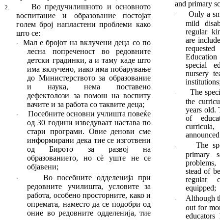
and primary sc
Во предучилишното и основното
2.
Only a sm
воспита
ние и образование постојат
·
mild disab
голем број на
плас
тени проблеми како
regular ki
што се:
are includ
Мал е бројот на вклучени деца со по
·
requeste
лес
на попреченост во редовните
Education
детски гра
динки, а и таму каде
што
special e
има вклучено, иако има побарување
nursery t
до Министер
ство
то за образование
insti­tutions
и наука, нема пос
та
ве
но
The speci
·
дефектолози за помош на воспиту
the curric
вачите и за работа со таквите деца
;
years old.
Посебните основни учлишта повеќе
·
of edu­c
од 30 години изведуваат настава по
curricula
стари про
грами.
Овие денови сме
announced 
информи
ра
ни дека тие се изготвени
The spe
·
од Бирото за раз
вој на
primary s
образованието, но сè уште не се
problems, 
објавени
;
stead of b
Во посебните одделенија при
regular 
·
редовните училишта, условите за
equipped;
работа, особено просторните, како и
Although t
·
опремата, наместо да се подобри од
out for mor
оние во редовните одде
ленија, тие
educa­tors