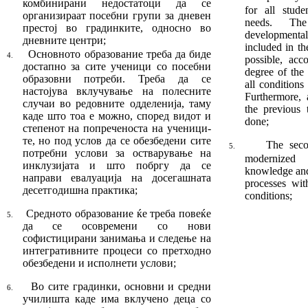
ком­би­нирани недостатоци да се
for all stude
организираат по­себни групи за дневен
needs. Th
престој во гра­дин­ки­те, односно во
developmenta
дневните центри;
included in th
Основното образование треба да биде
4.
possible, acc
дос­тап­но за сите ученици со посебни
degree of the s
образовни потреби. Треба да се
all conditions
настојува вклучување на полесните
Furthermore, 
случаи во редовните одделе­ни­ја, таму
the previous 
каде што тоа е можно, според ви­дот и
done;
степенот на попреченоста на уче­ни­ци­
те, но под услов да се обезбедени сите
The seco
5.
пот­ребни услови за остварување на
modern­ized
инклузијата и што побргу да се
knowledge and 
направи евалуација на до­сегашната
processes with
десетгодишна прак
­­­­тика
;
conditions;
Средното образование ќе треба повеќе
5.
да се осовремени со нови
софистицирани занима­ња и следење на
интегративните процеси со претходно
обезбедени и исполнети услови;
Во сите градинки, основни и средни
6.
учи­лиш­­та каде има вклучено деца со