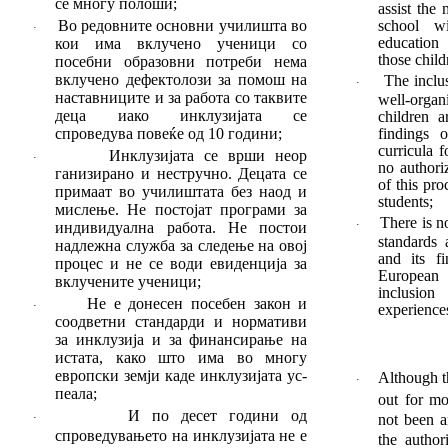
се многу полоши
;
assist the
Во редовните основни училишта во
school wi
·
educatio
кои има вклучено ученици со
those child
посебни обра
зов
ни потреби нема
вклучено дефекто
лози за помош на
The inclu
·
наставниците и за ра
бо
та со таквите
well-organ
деца иако инклузијата се
children a
спроведува повеќе од 10 години;
find­ings
curricula 
Инклузијата се врши не
ор
·
no authori
ганизирано и не
стручно. Децата се
of this pro
при
ма
а
т во учи
лиш
тата без наод и
students;
мис
ле
ње. Не пос
то
јат програми за
There is n
индиви
ду
ална работа. Не постои
·
stan­dards
надлежна служ
ба за следење на овој
and its f
процес и не се води евиденција за
European
вклучените ученици;
inclusi
Не е донесен посебен закон и
·
experience
соодветни стандарди и нормативи
за инклузија и за финансирање на
истата, како што има во многу
европски земји каде инклузи
ја
та ус­
Although t
·
пеала;
out for mo
И по десет години од
not been a
·
спроведување
то
на инклузијата не е
the autho