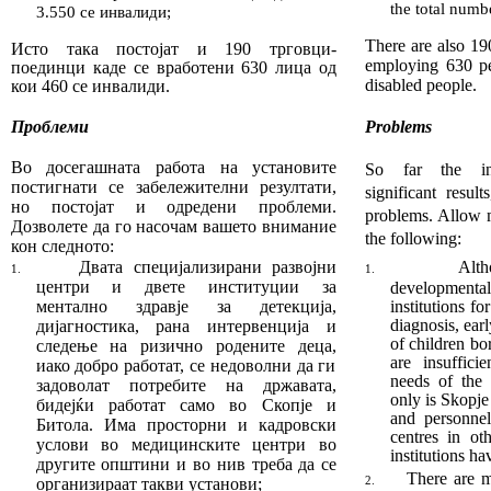
the total numb
3.550 се инвалиди
;
There are also 1
Исто така постојат и 190 трговц
и-
em­ploying 630 p
поединци ка­де се вработени 630 лица од
disabled people.
кои 460 се инва­лиди.
Проблеми
Problems
Во досегашната работа на установите
So far the ins
постиг
нати се забележителни резултати,
significant result
но постојат и одредени проблеми.
problems. Allow m
Дозволете да го насочам ва
шето внимание
the following:
кон следното:
Двата специјализирани развојни
Alth
1.
1.
центри и двете институции за
development
ментално здравје за детекција,
institutions fo
diagnosis, ear
дијагностика, рана интервенција и
of children bo
следење на ризично родените деца
,
are insuffici
иако добро работат
,
се недоволни да ги
needs of the 
задоволат потребите на државата,
only is Skopje 
бидејќи работат само во Скопје и
and personnel
Битола. Има
просторни и кадровски
centres in ot
услови во медицинските центри во
insti­tutions h
другите општини и во нив треба да се
There are m
организираат такви установи
;
2.