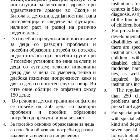
institutions f
институции з
а
ментално здравје
при
centres in Sko
здравствените домови во Скопје и
diagnosis, ear
Битола
за детекција, дијаг­нос­ти­ка, рана
of the functi
интервенција и следење на функ­цио­
of children bor
налниот раст и развој на ризично
For pre-school
2.
родени деца
;
development
За посебно предучилишно воспитание
2.
disabilities 
за де­ца со развојни проблеми и
there are spe
посебни обра­зов­ни потреби со потежок
institutions. O
недостаток постојат посебни групи при
children wit
7 посебни установи: по ед
на за слепи и
disabled chil
деца со аутизам;
телесно ин­ва­лидни
moderate, hard
деца;
две за деца со умерена, тешка и
ties, as wel
длабока психичка попреченост, како и
impaired h
две за деца со оштетен слух и говор.
Во
institutions in
сите овие облици се опфатени
околу
The regular
3.
150 деца
;
than 250 chi
Во редовни детски градинки опфатени
problems and 
3.
се
по­веќе од
250
деца со развојни
pre-school age
проблеми и по
себни образовни
For special pr
4.
потреби од пред
учи
лиш
на возраст
;
with special e
За посебно основно образование за деца
kind and degree
4.
со посебни образовни потреби од разни
seven special 
видови и степени на попреченост
for each blind