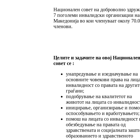
Национален совет на доброволно здру
7 поголеми инвалидски организации на
Македонија во кои членуваат околу 70.
членови.
Целите и задачите на овој Национале
совет се :
унапредување и изедначување на
основните човекови права на лица
инвалидност со правата на другит
граѓани;
подобрување на квалитетот на
животот на лицата со инвалиднос
иницирање, организирање и помо
оспособувањето и вработувањето;
помош на лицата со инвалидност 
обезбедување на правата од
здравствената и социјалната зашти
образованието и здравственото