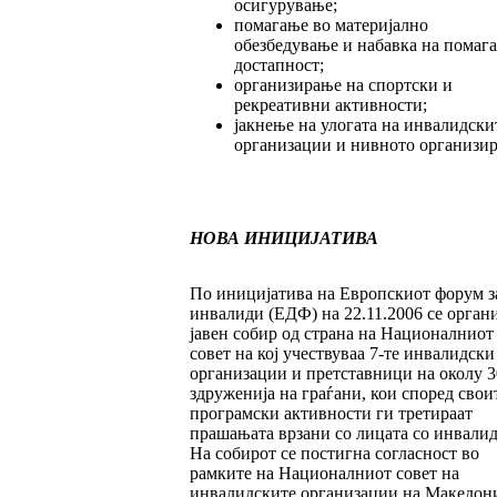
осигурување;
помагање во материјално
обезбедување и набавка на помага
достапност;
организирање на спортски и
рекреативни активности;
јакнење на улогата на инвалидски
организации и нивното организир
НОВА ИНИЦИЈАТИВА
По иницијатива на Европскиот форум з
инвалиди (ЕДФ) на 22.11.2006 се орган
јавен собир од страна на Националниот
совет на кој учествуваа 7-те инвалидски
организации и претставници на околу 3
здруженија на граѓани, кои според свои
програмски активности ги третираат
прашањата врзани со лицата со инвалид
На собирот се постигна согласност во
рамките на Националниот совет на
инвалидските организации на Македони