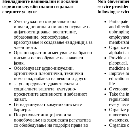
Невладините национални и локални
Non-Government
сервисни служби главно ги даваат
service provide
следните услуги
:
following servic
Учествуваат во откривањето на
Participate
инвалидни лица и нивно упатување на
and directi
дијагностицирање, воспитание,
upbringing,
образование, оспособување,
employmen
вработување и создавање евиденција за
membershi
членството.
Organize ma
Организираат описменување на браево
alphabet a
писмо и оспособување на знаковен
Provide aud
јазик.
pleoptical,
Обезбедуваат аудио-визуелни,
medicine e
ортоптички-плеоптички, технички
Improve hea
помагала, набавка на лекови и друго.
educational
Ја унапредуваат здравствената и
life.
социјалната заштита, културно-
Overcome 
просветните активности и забавниот
Take the in
живот.
regulations
Ги надминуваат комуникациските
every neces
бариери.
Organize p
Покренуваат иницијативи за
numerous m
подобрување на законската регулатива
awareness.
со обезбедување на подобри права во
Organize cl