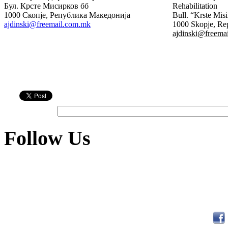
Бул. Крсте Мисирков бб
Rehabilitation
1000 Скопје, Република Македонија
Bull. “Krste Mis
ajdinski@freemail.com.mk
1000 Skopje, Re
аjdinski@freema
Follow Us