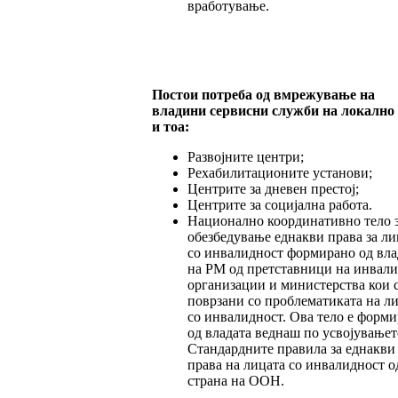
вработување.
Постои потреба од вмрежување на
владини сервисни служби на локално
и тоа:
Развојните центри;
Рехабилитационите установи;
Центрите за дневен престој;
Центрите за социјална работа.
Национално координативно тело 
обезбедување еднакви права за ли
со инвалидност формирано од вла
на РМ од претставници на инвал
организации и министерства кои 
поврзани со проблематиката на л
со инвалидност. Ова тело е форм
од владата веднаш по усвојувањет
Стандардните правила за еднакви
права на лицата со инвалидност о
страна на ООН.