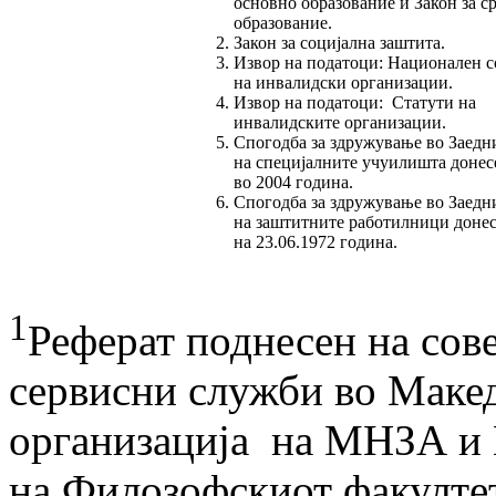
основно образование и Закон за с
образование.
Закон за социјална заштита.
Извор на податоци: Национален с
на инвалидски организации.
Извор на податоци: Статути на
инвалидските организации.
Спогодба за здружување во Заедн
на специјалните учуилишта донес
во 2004 година.
Спогодба за здружување во Заедн
на заштитните работилници доне
на 23.06.1972 година.
1
Реферат поднесен на сов
сервисни служби во Макед
организација на МНЗА и 
на Филозофскиот факултет