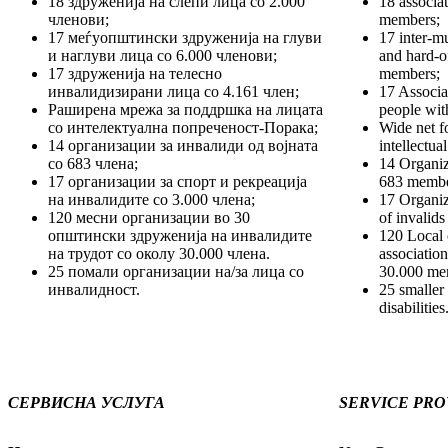
18 здруженија на слепи лица со 2.000
18 associa
членови;
members;
17 меѓуопштински здруженија на глуви
17 inter-mu
и наглуви лица со 6.000 членови;
and hard-o
17 здруженија на телесно
members;
инвалидизирани лица со 4.161 член;
17 Associat
Раширена мрежа за поддршка на лицата
people wit
со интелектуална попреченост-Порака;
Wide net f
14 организации за инвалиди од војната
intellectua
со 683 члена;
14 Organiz
17 организации за спорт и рекреација
683 membe
на инвалидите со 3.000 члена;
17 Organiz
120 месни организации во 30
of invalid
општински здруженија на инвалидите
120 Local 
на трудот со околу 30.000 члена.
association
25 помали организации на/за лица со
30.000 me
инвалидност.
25 smaller
disabilities
СЕРВИСНА УСЛУГА
SERVICE PRO