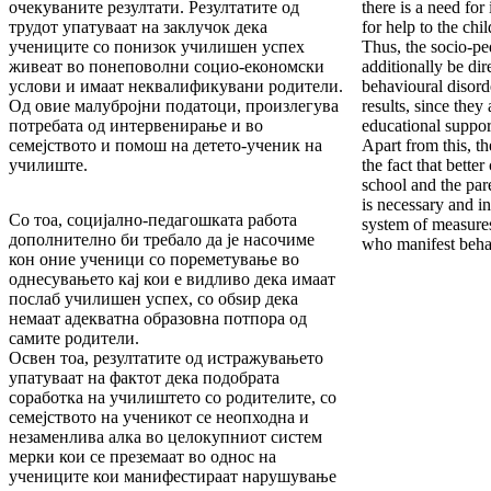
очекуваните резултати. Резултатите од
there is a need for
трудот упатуваат на заклучок дека
for help to the chi
учениците со понизок училишен успех
Thus, the socio-p
живеат во понеповолни социо-економски
additionally be dir
услови и имаат неквалификувани родители.
behavioural disor
Од овие малубројни податоци, произлегува
results, since they
потребата од интервенирање и во
educational support
семејството и помош на детето-ученик на
Apart from this, th
училиште.
the fact that bette
school and the pare
is necessary and i
Со тоа, социјално-педагошката работа
system of measure
дополнително би требало да је насочиме
who manifest behav
кон оние ученици со пореметување во
однесувањето кај кои е видливо дека имаат
послаб училишен успех, со обѕир дека
немаат адекватна образовна потпора од
самите родители.
Освен тоа, резултатите од истражувањето
упатуваат на фактот дека подобрата
соработка на училиштето со родителите, со
семејството на ученикот се неопходна и
незаменлива алка во целокупниот систем
мерки кои се преземаат во однос на
учениците кои манифестираат нарушување