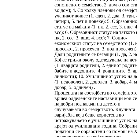
сопственото семејство, 2. друго семјств
во дом); 4. Со колку членови од семејс
ученикот живее (1. еден, 2. два, 3. три, 
четири, 5. пет и повеќе); 5. Образовни
статус на мајката (1. нк, 2. ссс, 3. вшс, 4
всс); 6. Образовниот статус на таткото 
нк, 2. ссс, 3. вшс, 4. всс); 7. Социо-
економскиот статус на семејството (1. 
просекот, 2. просечен, 3. под просечен);
Дали родителите се бегалци (1. да, 2. не
Кој се грижи околу одгледување на дет
(1. двајцата родители, 2. едниот родител
бабите и дедовците, 4. роднините, 5. д
личности); 10. Училишниот успех на д
(1. недоволен, 2. доволен, 3. добар, 4. 
добар, 5. одличен) .
Процената на состојбата во семејството
вршеа одделенските наставници кои се
најдобри познавачи на детето и
случувањата во семејството. Клучната
варијабла која беше користена во
истражувањето е училишниот успех н
крајот од училишната година. Собрани
податоци се обработени со помош на 
квадрат тестот, со кој се тестира