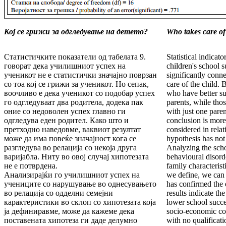
Кој се грижи за одгледување на детето?
Who takes care of
Статистичките показатели од табелата 9.
Statistical indicat
говорат дека училишниот успех на
children's school su
ученикот не е статистички значајно поврзан
significantly conn
со тоа кој се грижи за ученикот. Но сепак,
care of the child. 
воочливо е дека ученикот со подобар успех
who have better su
го одгледуваат два родитела, додека пак
parents, while tho
оние со недоволен успех главно ги
with just one pare
одгледува еден родител. Како што и
conclusion is more 
претходно наведовме, ваквиот резултат
considered in relat
може да има повеќе значајност кога се
hypothesis has not
разгледува во релација со некоја друга
Analyzing the scho
варијабла. Ниту во овој случај хипотезата
behavioural disorde
не е потврдена.
family characterist
Анализирајќи го училишниот успех на
we define, we can 
учениците со нарушување во однесувањето
has confirmed the 
во релација со одделни семејни
results indicate th
карактеристики во склоп со хипотезата која
lower school succes
ја дефиниравме, може да кажеме дека
socio-economic co
поставената хипотеза ги даде делумно
with no qualificat