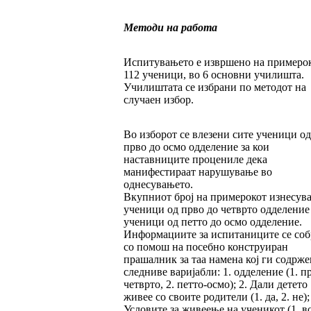
Методи на работа
Испитувањето е извршено на примеро
112 ученици, во 6 основни училишта.
Училиштата се избрани по методот на
случаен избор.
Во изборот се влезени сите ученици од
прво до осмо одделение за кои
наставниците процениле дека
манифестираат нарушување во
однесувањето.
Вкупниот број на примерокот изнесува
ученици од прво до четврто одделение
ученици од петто до осмо одделение.
Информациите за испитаниците се со
со помош на посебно конструиран
прашалник за таа намена кој ги содрж
следниве варијабли: 1. одделение (1. п
четврто, 2. петто-осмо); 2. Дали детето
живее со своите родители (1. да, 2. не);
Условите за живеење на ученикот (1. в