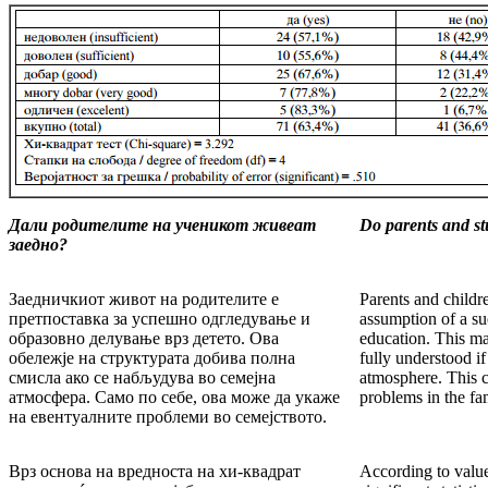
Дали родителите на ученикот живеат
Do parents and stu
заедно?
Заедничкиот живот на родителите е
Parents and childre
претпоставка за успешно одгледување и
assumption of a su
образовно делување врз детето. Ова
education. This mar
обележје на структурата добива полна
fully understood if
смисла ако се набљудува во семејна
atmosphere. This c
атмосфера. Само по себе, ова може да укаже
problems in the fa
на евентуалните проблеми во семејството.
Врз основа на вредноста на хи-квадрат
According to values