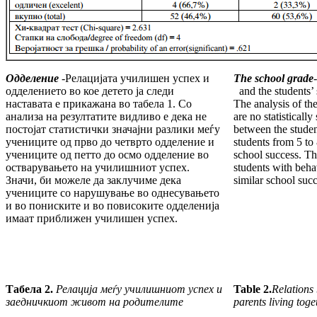
Одделение
-
Релацијата училишен успех и
The school grade
-
одделението во кое детето ја следи
and the students’ 
наставата е прикажана во табела 1. Со
The analysis of the
анализа на резултатите видливо е дека не
are no statistically
постојат статистички значајни разлики меѓу
between the studen
учениците од прво до четврто одделение и
students from 5 to
учениците од петто до осмо одделение во
school success. Th
остварувањето на училишниот успех.
students with beha
Значи, би можеле да заклучиме дека
similar school succ
учениците со нарушување во однесувањето
и во пониските и во повисоките одделенија
имаат приближен училишен успех.
Табела 2.
Релација меѓу училишниот успех и
Table 2.
Relations
заедничкиот живот на родителите
parents living toge