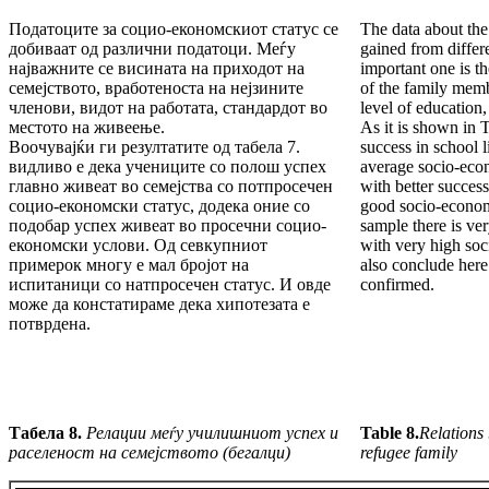
Податоците за социо-економскиот статус се
The data about the
добиваат од различни податоци. Меѓу
gained from differ
најважните се висината на приходот на
important one is 
семејството, вработеноста на нејзините
of the family memb
членови, видот на работата, стандардот во
level of education,
местото на живеење.
As it is shown in 
Воочувајќи ги резултатите од табела 7.
success in school l
видливо е дека учениците со полош успех
average socio-econ
главно живеат во семејства со потпросечен
with better success
социо-економски статус, додека оние со
good socio-econom
подобар успех живеат во просечни социо-
sample there is ve
економски услови. Од севкупниот
with very high so
примерок многу е мал бројот на
also conclude here 
испитаници со натпросечен статус. И овде
confirmed.
може да констатираме дека хипотезата е
потврдена.
Табела 8.
Релации меѓу училишниот успех и
Table 8.
Relations
раселеност на семејството (бегалци)
refugee family