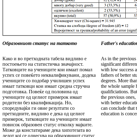
Образовниот статус на таткото
Father's education
Како и во претходната табела видливо е
As in the previous t
постоењето на статистичка значајност.
significant differe
Татковците на учениците кои имаат помал
with low success a
успех се повеќето неквалификувани, додека
fathers of better 
учениците со подобар училишен успех
degrees. More than
имаат татковци кои имаат средна стручна
the whole sample 
подготовка. Повеќе од половина од
qualificiations. Bu
учениците од целиот примерок имаат
the previous ones, 
родители без квалификација. Но,
with better educat
споредувајќи ги овие резултати со
can conclude that t
претходните, видливо е дека од целиот
education is conce
примерок, татковците на учениците имаат
повисок образовен статус отколку мајките.
Може да констатираме дека хипотезата во
делот кој се однесува на образовниот статус