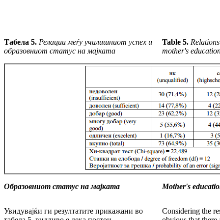
Табела 5.
Релации меѓу училишниот успех и
Table 5.
Relations
об
ра
зовниот статус на мајката
mother's education
Образовниот статус на мајката
Mother's educatio
Увидувајќи ги резултатите прикажани во
Considering the res
табела 5. видливо е дека постои
obvious that there a