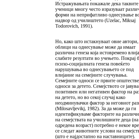
Истражувањата покажале дека таквите
ученици многу често изразуваат разли
форми на неприфатливо однесување в
надвор од училиштето (Uzelac, Miksaj
Todorovich, 1991).
Но, како што истакнуваат овие автори,
облици на однесување може да имаат
различна генеза која истовремено влија
слабите резултати во учењето. Покрај 
психо-социјалната генеза повеќето
нарушувања во однесувањето се под
влијание на семејните случувања.
Семејните односи се првите општеств
односи за детето. Семејството се јавува
позитивен или негативен фактор на ра
на детето, но во секој случај како
неодминувачки фактор за неговиот раз
(Milosavljevikj, 1982). За да може да ги
идентификуваме факторите на различ
на семејствата на училишните деца (на
одредена возраст) потребно е некое вр
се следат животните услови на семејст
(што е најдостапно на наставниците).