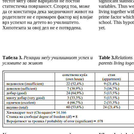
тестот меѓу овие варијабли не постои
significant statist
статистичка поврзаност. Според тоа, може
variables. Thus we
да се констатира дека заедничкиот живот на
living together wit
родителите не е примарен фактор кој влијае
prime factor which 
врз успехот на детето во училиштето.
school. This hypot
Хипотезата за овој дел не е потврдена.
yet.
Табела 3.
Релации меѓу училишниот успех и
Table 3.
Relations
ус
л
овите за живот
parents living toge