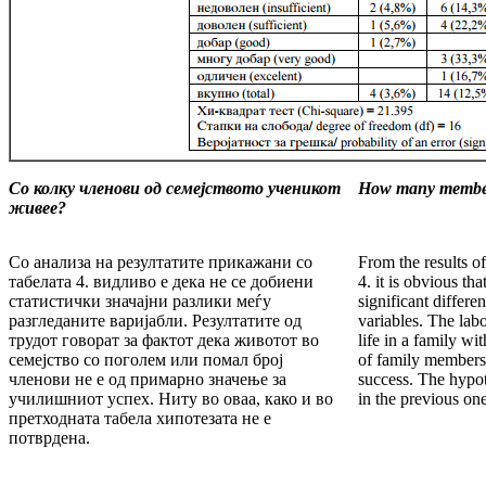
Со колку членови од семејството ученикот
How many members
живее?
Со анализа на резултатите прикажани со
From the results o
табелата 4. видливо е дека не се добиени
4. it is obvious tha
статистички значајни разлики меѓу
significant differ
разгледаните варијабли. Резултатите од
variables. The labo
трудот говорат за фактот дека животот во
life in a family wi
семејство со поголем или помал број
of family members 
членови не е од примарно значење за
success. The hypoth
училишниот успех. Ниту во оваа, како и во
in the previous on
претходната табела хипотезата не е
потврдена.