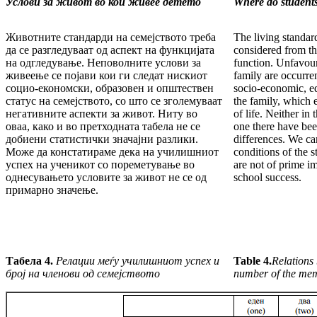
Услови за живот во кои живее детето
Where do students
Животните стандарди на семејството треба
The living standar
да се разгледуваат од аспект на функцијата
considered from th
на одгледување. Неповолните услови за
function. Unfavour
живеење се појави кои ги следат нискиот
family are occurre
социо-економски, образовен и општествен
socio-economic, ed
статус на семејството, со што се зголемуваат
the family, which 
негативните аспекти за живот. Ниту во
of life. Neither in 
оваа, како и во претходната табела не се
one there have been
добиени статистички значајни разлики.
differences. We ca
Може да констатираме дека на училишниот
conditions of the 
успех на ученикот со пореметување во
are not of prime im
однесувањето условите за живот не се од
school success.
примарно значење.
Табела 4.
Релации меѓу училишниот успех и
Table 4.
Relations
број на членови од семејството
number of the mem