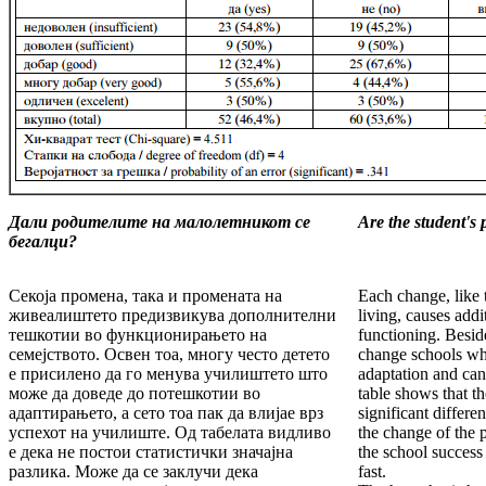
Дали родителите на малолетникот се
Are the student's 
бегалци?
Секоја промена, така и промената на
Each change, like 
живеалиштето предизвикува дополнителни
living, causes addit
тешкотии во функционирањето на
functioning. Beside
семејството. Освен тоа, многу често детето
change schools whic
е присилено да го менува училиштето што
adaptation and can
може да доведе до потешкотии во
table shows that the
адаптирањето, а сето тоа пак да влијае врз
significant differe
успехот на училиште. Од табелата видливо
the change of the p
е дека не постои статистички значајна
the school success
разлика. Може да се заклучи дека
fast.