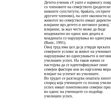
Детето-ученик с¢ уште е најмногу пов
со членовите на семејството (родители
нивните супститути, браќата, сестрите
другите членови), па сите околности о
животот во семејството имаат директн
влијание врз детето и неговиот развој.
влијание, за жал често може да биде
неадекватно во однос кон децата и
младината со нарушувања во однесува
(Basic, 1991).
Овој труд има цел да ја утврди врската
семејните услови за живот на ученикот
нарушување во однесувањето и негов
училишен успех. На таков начин се
настојува да се идентификуваат оние
семејни фактори кои во најголема мера
влијаат на успехот во училиште.
Во трудот се разгледува општата хипот
според која учениците со полош учил
успех имаат понеповолни семејни при
во однос на учениците со подобар
училишен успех.