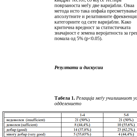
поврзаноста меѓу две варијабли. Оваа
метода исто така опфаќа пресметување
апсолутните и релативните фреквенци
категориите од сите варијабли. Како
критична вредност за статистичката
значајност е земена веројатноста за гр
помала од 5% (p<0.05).
Резултати и дискусии
Табела 1.
Релација меѓу училишниот ус
одделението