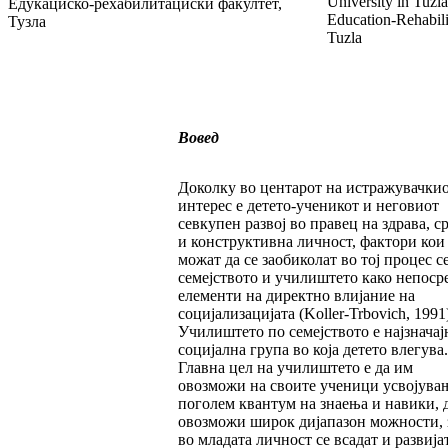
University in Tuzla
Едукациско-рехабилитациски факултет,
Education-Rehabili
Тузла
Tuzla
Вовед
Доколку во центарот на истражувачки
интерес е детето-ученикот и неговиот
севкупен развој во правец на здрава, с
и конструктивна личност, фактори кои
можат да се заобиколат во тој процес с
семејството и училиштето како непоср
елементи на директно влијание на
социјализацијата (Koller-Trbovich, 1991
Училиштето по семејството е најзначај
социјална група во која детето влегува.
Главна цел на училиштето е да им
овозможи на своите ученици усвојува
поголем квантум на знаења и навики, 
овозможи широк дијапазон можности, 
во младата личност се всадат и развија