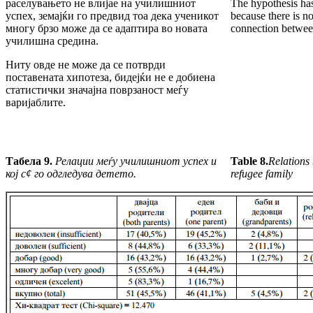
раселувањето не влијае на училишниот
The hypothesis has
успех, земајќи го предвид тоа дека ученикот
because there is no 
многу брзо може да се адаптира во новата
connection between
училишна средина.
Ниту овде не може да се потврди
поставената хипотеза, бидејќи не е добиена
статистички значајна поврзаност меѓу
варијаблите.
Табела 9.
Релации меѓу училишниот успех и
Table 8.
Relations
кој с
¢
го одгледува детето.
refugee family