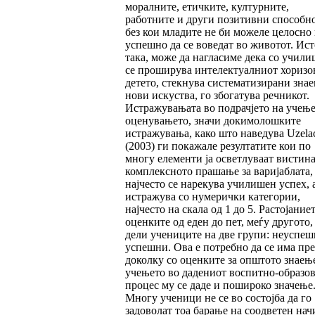
моралните, етичките, културните,
работните и други позитивни способно
без кои младите не би можеле целосно
успешно да се воведат во животот. Ист
така, може да нагласиме дека со учили
се проширува интелектуалниот хоризо
детето, стекнува систематизирани знае
нови искуства, го збогатува речникот.
Истражувањата во подрачјето на учење
оценувањето, значи докимолошките
истражувања, како што наведува Uzela
(2003) ги покажале резултатите кои по
многу елементи ја осветлуваат вистина
комплексното прашање за варијаблата, 
најчесто се нарекува училишен успех, а
истражува со нумерички категории,
најчесто на скала од 1 до 5. Растојание
оценките од еден до пет, меѓу другото,
дели учениците на две групи: неуспеш
успешни. Ова е потребно да се има пр
доколку со оценките за општото знаењ
учењето во дадениот воспитно-образо
процес му се даде и пошироко значење
Многу ученици не се во состојба да го
задоволат тоа барање на соодветен нач