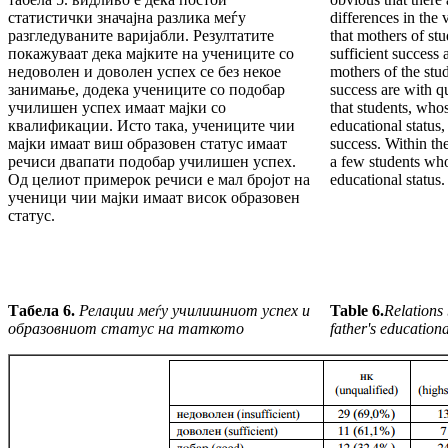
статистички значајна разлика меѓу
differences in the 
разгледуваните варијабли. Резултатите
that mothers of stu
покажуваат дека мајките на учениците со
sufficient success 
недоволен и доволен успех се без некое
mothers of the stu
занимање, додека учениците со подобар
success are with qu
училишен успех имаат мајки со
that students, who
квалификации. Исто така, учениците чии
educational status,
мајки имаат виш образовен статус имаат
success. Within th
речиси двапати подобар училишен успех.
a few students wh
Од целиот примерок речиси е мал бројот на
educational status.
ученици чии мајки имаат висок образовен
статус.
Табела 6.
Релации
меѓу училишниот успех и
Table 6.
Relations
образовниот статус на таткото
father's educationa