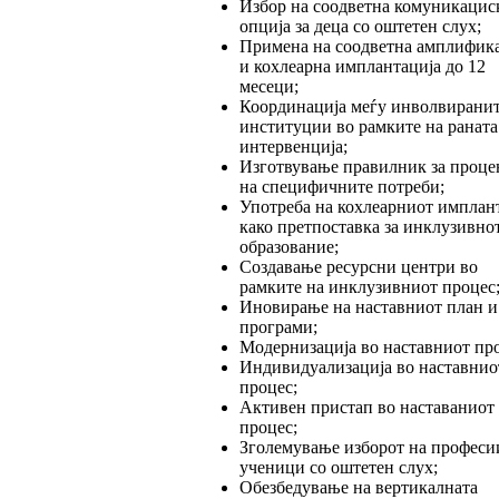
Избор на соодветна комуникацис
опција за деца со оштетен слух;
Примена на соодветна амплифик
и кохлеарна имплантација до 12
месеци;
Координација меѓу инволвирани
институции во рамките на раната
интервенција;
Изготвување правилник за проце
на специфичните потреби;
Употреба на кохлеарниот имплан
како претпоставка за инклузивно
образование;
Создавање ресурсни центри во
рамките на инклузивниот процес
Иновирање на наставниот план и
програми;
Модернизација во наставниот про
Индивидуализација во наставнио
процес;
Активен пристап во наставаниот
процес;
Зголемување изборот на професии
ученици со оштетен слух;
Обезбедување на вертикалната