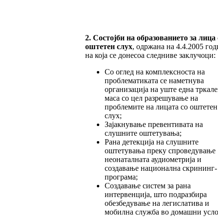
2. Состојби на образованието за лица 
оштетен слух
,
одржана на 4.4.2005 год
на која се донесоа следниве заклучоци:
Со оглед на комплексноста на
проблематиката се наметнува
организација на уште една тркале
маса со цел разрешување на
проблемите на лицата со оштетен
слух;
Зајакнување превентивата на
слушните оштетувања;
Рана детекција на слушните
оштетувања преку спроведување
неонаталната аудиометрија и
создавање национална скрининг-
програма;
Создавање систем за рана
интервенција, што подразбира
обезбедување на легислатива и
мобилна служба во домашни усло