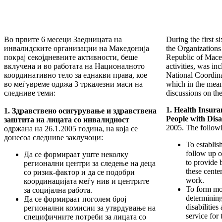
Во првите 6 месеци Заедницата на
During the first s
инвалидските организации на Македонија
the Organizations
покрај секојдневните активности, беше
Republic of Maced
вклучена и во работата на Националното
activities, was in
координативно тело за еднакви права, кое
National Coordina
во меѓувреме одржа 3 тркалезни маси на
which in the mean
следниве теми:
discussions on the
1. Health Insura
1. Здравствено осигурување и здравствена
People with Disa
заштита на лицата со инвалидност
2005. The follow
одржана на 26.1.2005 година, на која се
донесоа следниве заклучоци:
To establis
follow up o
Да се формираат уште неколку
to provide 
регионални центри за следење на деца
these center
со ризик-фактор и да се подобри
work.
координацијата меѓу нив и центрите
To form mo
за социјална работа.
determining
Да се формираат поголем број
disabilities
регионални комисии за утврдување на
service for 
специфичните потреби за лицата со