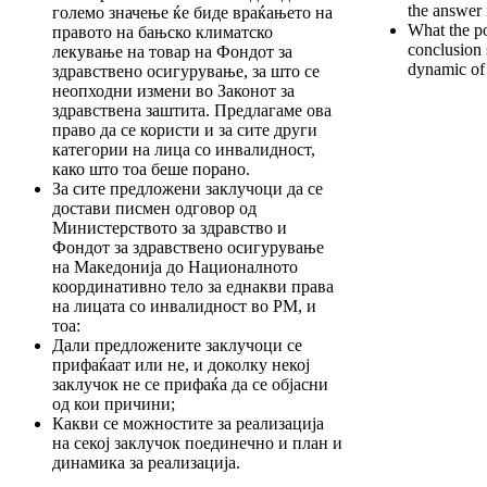
the answer 
големо значење ќе биде враќањето на
What the pos
правото на бањско климатско
conclusion 
лекување на товар на Фондот за
dynamic of 
здравствено осигурување, за што се
неопходни измени во Законот за
здравствена заштита. Предлагаме ова
право да се користи и за сите други
категории на лица со инвалидност,
како што тоа беше порано.
За сите предложени заклучоци да се
достави писмен одговор од
Министерството за здравство и
Фондот за здравствено осигурување
на Македонија до Националното
координативно тело за еднакви права
на лицата со инвалидност во РМ, и
тоа:
Дали предложените заклучоци се
прифаќаат или не, и доколку некој
заклучок не се прифаќа да се објасни
од кои причини;
Какви се можностите за реализација
на секој заклучок поединечно и план и
динамика за реализација.