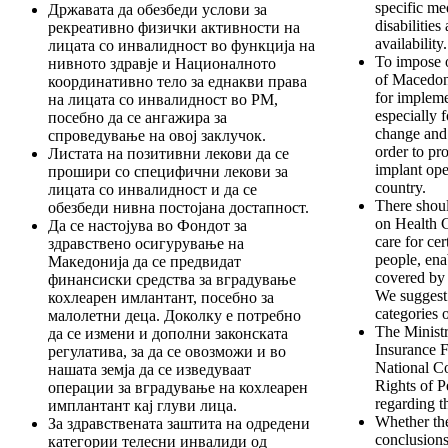
specific me
Државата да обезбеди услови за
disabilities
рекреативно физички активности на
availability.
лицата со инвалидност во функција на
To impose 
нивното здравје и Националното
of Macedoni
координативно тело за еднакви права
for impleme
на лицата со инвалидност во РМ,
especially 
посебно да се ангажира за
change and 
спроведување на овој заклучок.
order to pr
Листата на позитивни лекови да се
implant ope
прошири со специфични лекови за
country.
лицата со инвалидност и да се
There shou
обезбеди нивна постојана достапност.
on Health C
Да се настојува во Фондот за
care for cer
здравствено осигурување на
people, ena
Македонија да се предвидат
covered by 
финансиски средства за вградување
We suggest t
кохлеарен имлантант, посебно за
categories 
малолетни деца. Доколку е потребно
The Ministr
да се измени и дополни законската
Insurance F
регулатива, за да се овозможи и во
National C
нашата земја да се изведуваат
Rights of P
операции за вградување на кохлеарен
regarding t
имплантант кај глуви лица.
Whether the
За здравствената заштита на одредени
conclusions
категории телесни инвалиди од