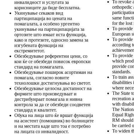
To revoke a
инвалидност и услугата за
orthopedic 
корисниците да биде бесплатна.
participatio
Укинување секаков вид
same functio
партиципација во цената на
for the lost
помагалата, а особено ургентно
To provide 
укинување на партиципацијата за
European st
ортозите што имаат иста функција,
To provide 
како и протезите, односно замена за
according t
изгубената функција на
achievement
екстремитетот.
To provide 
Обезбедување референтни цени, со
which produ
кои ќе се обезбеди повисок европски
provide cont
стандард на помагалата.
standards.
Обезбедување поширок асортиман на
To train ass
помагала, согласно новите
disabilities
технолошки достигнувања во светот.
where nece
Обезбедување целосна достапност на
The State t
фирмите што произведуваат и
recreation a
дистрибуираат помагала и нивна
with disabil
контрола за да се обезбеди соодветен
The Nation
стандард и квалитет.
Equal Right
Обука на лица што ќе вршат функција
RM should e
на асистент (помошник) во болниците
be carried o
и на местата каде што тоа е потребно
To widen th
на лицата со инвалидност.