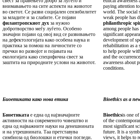
свест за правењето добро за луѓето и
ethical awareness
внимавањето на сите аспекти на животот
paying attention to 
во светот. Се разви социјален сензибилитет
world. The social 
за младите и за слабите. Се појави
weak people has d
филантропскиот дух
за нужно
philanthropic spir
добротворство меѓу луѓето. Особено
among people has 
значајни појави од овој вид се развивањето
significant appeara
на дефектологијата како особена наука и
development of sp
практика за помош на личностите со
rehabilitation as a
пречки во развојот и појавата на
to help people wit
екологијата како специфична свест за
and the occurrence
заштита на природните услови на животот.
awareness about pro
conditions.
Биоетиката како нова етика
Bioethics as a new
Биоетиката
е една од најзначајните
Bioethics
is one of
активности на современото човештво и
of the contempora
една од најважните науки на денешнината
most significant sc
и на утрешнината. Таа претставува
future. It is a symb
симбиоза од биолошки и етички погледи.
views, it helps to