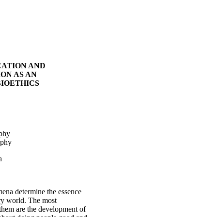
CATION AND
ON AS AN
IOETHICS
ophy
ophy
a
na determine the essence
ry world. The most
them are the development of