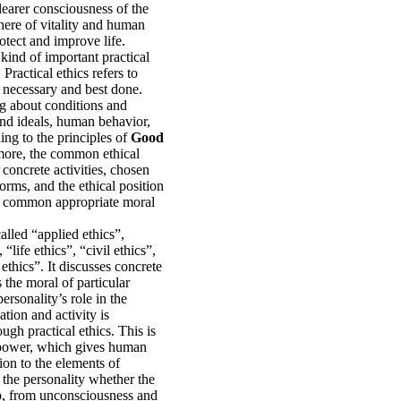
earer consciousness of the
here of vitality and human
rotect and improve life.
kind of important practical
 Practical ethics refers to
 necessary and best done.
king about conditions and
nd ideals, human behavior,
ding to the principles of
Good
more, the common ethical
concrete activities, chosen
orms, and the ethical position
 common appropriate moral
called “applied ethics”,
“life ethics”, “civil ethics”,
ethics”. It discusses concrete
s the moral of particular
ersonality’s role in the
ation and activity is
gh practical ethics. This is
d power, which gives human
ion to the elements of
to the personality whether the
p, from unconsciousness and