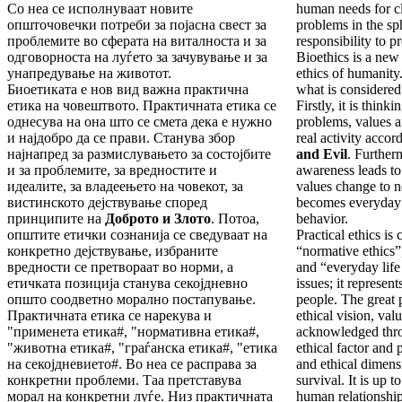
Со неа се исполнуваат новите
human needs for cl
општочовечки потреби за појасна свест за
problems in the sp
проблемите во сферата на виталноста и за
responsibility to p
одговорноста на луѓето за зачувување и за
Bioethics is a new 
унапредување на животот.
ethics of humanity.
Биоетиката е нов вид важна практична
what is considered
етика на човештвото. Практичната етика се
Firstly, it is thin
однесува на она што се смета дека е нужно
problems, values a
и најдобро да се прави. Станува збор
real activity accor
најнапред за размислувањето за состојбите
and Evil
. Further
и за проблемите, за вредностите и
awareness leads to 
идеалите, за владеењето на човекот, за
values change to n
вистинското дејствување според
becomes everyday
принципите на
Доброто и Злото
. Потоа,
behavior.
општите етички сознанија се сведуваат на
Practical ethics is 
конкретно дејствување, избраните
“normative ethics”, 
вредности се претвораат во норми, а
and “everyday life 
етичката позиција станува секојдневно
issues; it represent
општо соодветно морално постапување.
people. The great p
Практичната етика се нарекува и
ethical vision, valu
"применета етика#, "нормативна етика#,
acknowledged throu
"животна етика#, "граѓанска етика#, "етика
ethical factor an
на секојдневието#. Во неа се расправа за
and ethical dimens
конкретни проблеми. Таа претставува
survival. It is up 
морал на конкретни луѓе. Низ практичната
human relationshi