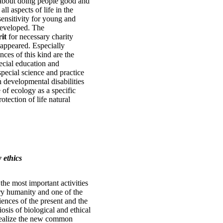
 about doing people good and
all aspects of life in the
sensitivity for young and
eveloped. The
it
for necessary charity
appeared. Especially
nces of this kind are the
ecial education and
 special science and practice
h developmental disabilities
 of ecology as a specific
tection of life natural
 ethics
 the most important activities
ry humanity and one of the
iences of the present and the
iosis of biological and ethical
 realize the new common