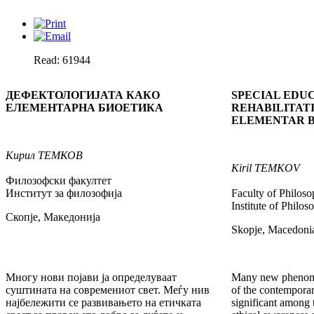
Read: 61944
ДЕФЕКТОЛОГИЈАТА КАКО
SPECIAL EDU
ЕЛЕМЕНТАРНА БИОЕТИКА
REHABILITATI
ELEMENTAR B
Кирил
ТЕМКОВ
Kiril
TEMKOV
Филозофски факултет
Институт за филозофија
Faculty of Philos
Institute of Philos
Скопје, Македонија
Skopje, Macedoni
Многу нови појави ја определуваат
Many new phenome
суштината на современиот свет. Меѓу нив
of the contempora
најбележити се развивањето на етичката
significant among 