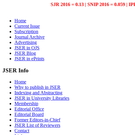
SJR 2016 = 0.13 | SNIP 2016 = 0.059 | IP
Home
Current Issue
Subscription
Journal Archive
Advertising
JSER in OJS
JSER Blog
JSER in ePrints
JSER Info
Home
Why to publish in JSER
Indexing and Abstracting
JSER in University Libraries
Membership
Editorial Office
Editorial Board
Former Editors-in-Chief
JSER List of Reviewers
Contact