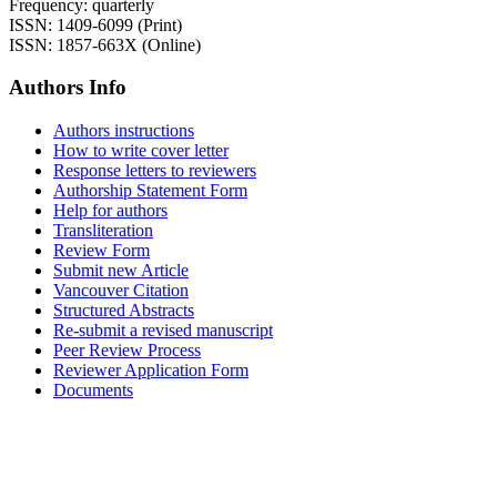
Frequency: quarterly
ISSN: 1409-6099 (Print)
ISSN: 1857-663X (Online)
Authors Info
Authors instructions
How to write cover letter
Response letters to reviewers
Authorship Statement Form
Help for authors
Transliteration
Review Form
Submit new Article
Vancouver Citation
Structured Abstracts
Re-submit a revised manuscript
Peer Review Process
Reviewer Application Form
Documents