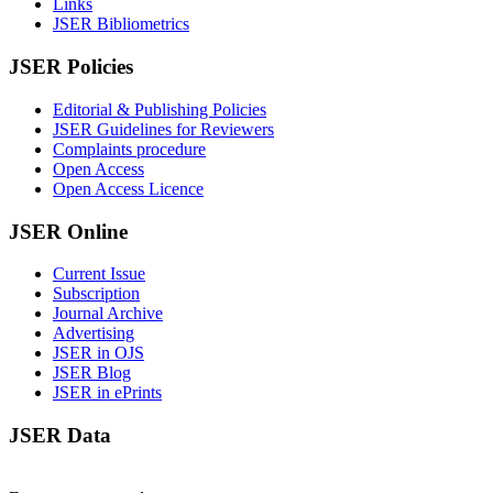
Links
JSER Bibliometrics
JSER Policies
Editorial & Publishing Policies
JSER Guidelines for Reviewers
Complaints procedure
Open Access
Open Access Licence
JSER Online
Current Issue
Subscription
Journal Archive
Advertising
JSER in OJS
JSER Blog
JSER in ePrints
JSER Data