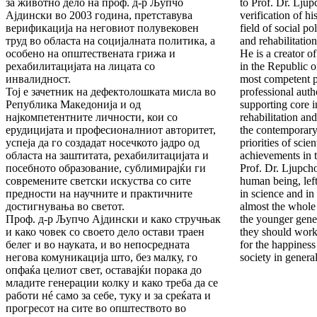
за животно дело на проф. д-р Љупчо
to Prof. Dr. Ljup
Ајдински во 2003 година, претставува
verification of hi
верификација на неговиот полувековен
field of social pol
труд во областа на социјалната политика, а
and rehabilitatio
особено на општествената грижа и
He is a creator o
рехабилитацијата на лицата со
in the Republic 
инвалидност.
most competent p
Тој е зачетник на дефектолошката мисла во
professional auth
Република Македонија и од
supporting core in
најкомпетентните личности, кои со
rehabilitation an
ерудицијата и професионалниот авторитет,
the contemporary
успеја да го создадат носечкото јадро од
priorities of scien
областа на заштитата, рехабилитацијата и
achievements in 
посебното образование, сублимирајќи ги
Prof. Dr. Ljupcho
современите светски искуства со сите
human being, lef
предности на научните и практичните
in science and in
достигнувања во светот.
almost the whole
Проф. д-р Љупчо Ајдински и како стручњак
the younger gen
и како човек со своето дело остави траен
they should work
белег и во науката, и во непосредната
for the happiness
негова комуникација што, без малку, го
society in general
опфаќа целиот свет, оставајќи порака до
младите генерации колку и како треба да се
работи нé само за себе, туку и за среќата и
прогресот на сите во општеството во