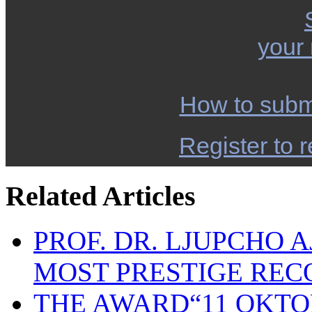
your
How to subm
Register to r
Related Articles
PROF. DR. LJUPCHO 
MOST PRESTIGE REC
THE AWARD“11 OKTO