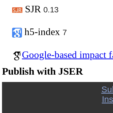
SJR
0.13
h5-index
7
Google-based impact f
Publish with JSER
Su
Ins