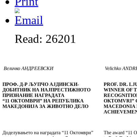
Read: 26201
Величко АНДРЕЕВСКИ
Velichko AND
ПРОФ. Д-Р ЉУПЧО АЈДИНСКИ-
PROF. DR. LJ
ДОБИТНИК НА НАЈПРЕСТИЖНОТО
WINNER OF 
ПРИЗНАНИЕ НАГРАДАТА
RECOGNITION
“11 ОКТОМВРИ” НА РЕПУБЛИКА
OKTOMVRI” O
МАКЕДОНИЈА ЗА ЖИВОТНО ДЕЛО
MACEDONIA 
ACHIEVEME
Доделувањето на наградата “11 Октомври”
The award “11 Ok