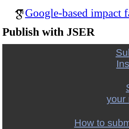
Google-based impact f
Publish with JSER
Su
Ins
your
How to subm