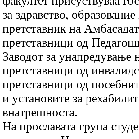
факултет присуствуваа го
за здравство, образование
претставник на Амбасадат
претставници од Педагошк
Заводот за унапредување н
претставници од инвалидс
претставници од посебни
и установите за рехабилит
внатрешноста.
На прославата група студ