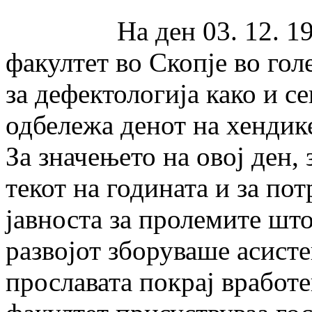
На ден 03. 12. 1999 
факултет во Скопје во го
за дефектологија како и с
одбележа денот на хенди
За значењето на овој ден,
текот на годината и за по
јавноста за пролемите што
развојот зборуваше асист
прославата покрај вработ