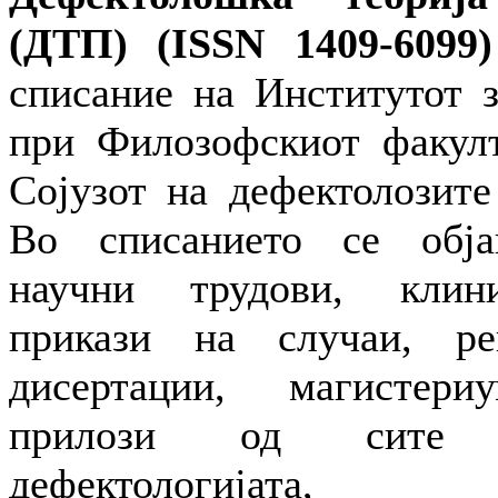
(ДТП) (ISSN 1409-6099)
списание на Институтот з
при Филозофскиот факулт
Сојузот на дефектолозите
Во списанието се обја
научни трудови, клини
прикази на случаи, ре
дисертации, магисте
прилози од сите 
дефектологијата, 