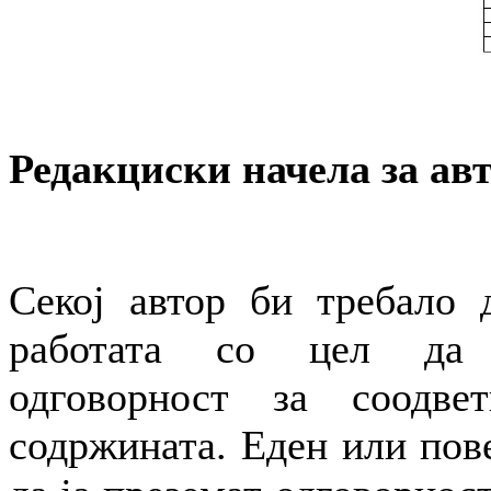
Редакциски начела за ав
Секој автор би требало 
работата со цел да 
одговорност за соодве
содржината. Еден или пов