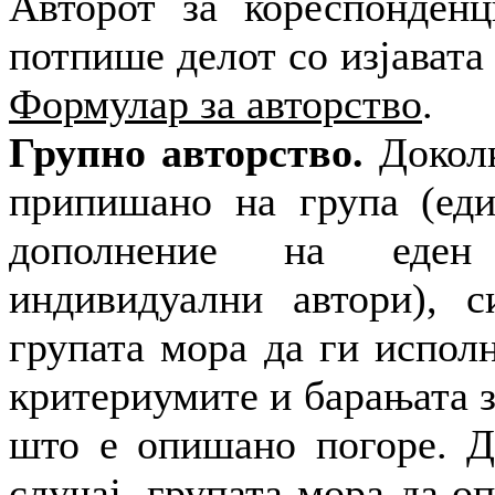
Авторот за кореспонденц
потпише делот со изјавата
Формулар за авторство
.
Групно авторство.
Доколк
припишано на група (еди
дополнение на еден
индивидуални автори), с
групата мора да ги испол
критериумите и барањата з
што е опишано погоре. Д
случај, групата мора да о