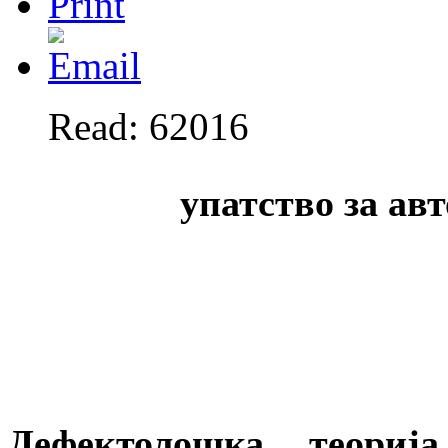
Read: 62016
упатство за ав
Дефектолошка теориј