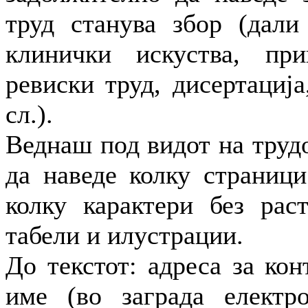
труд станува збор (дали
клинички искуства, при
ревиски труд, дисертациј
сл.).
Веднаш под видот на трудо
да наведе колку страници
колку карактери без раст
табели и илустрации.
До текстот: адреса за кон
име (во заграда електр