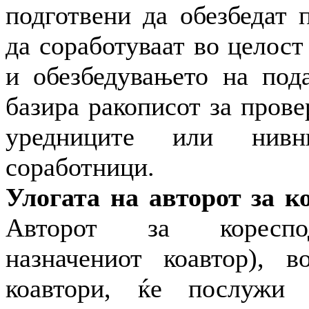
подготвени да обезбедат 
да соработуваат во целос
и обезбедувањето на под
базира ракописот за прове
уредниците или нивн
соработници.
Улогата на авторот за к
Авторот за кореспо
назначениот коавтор), 
коавтори, ќе послужи 