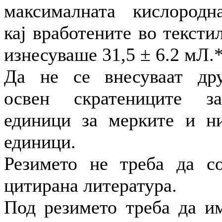
максималната кислородн
кај вработените во тексти
изнесуваше 31,5 ± 6.2 мЛ.*
Да не се внесуваат дру
освен скратениците за
единици за мерките и ни
единици.
Резимето не треба да с
цитирана литература.
Под резимето треба да и