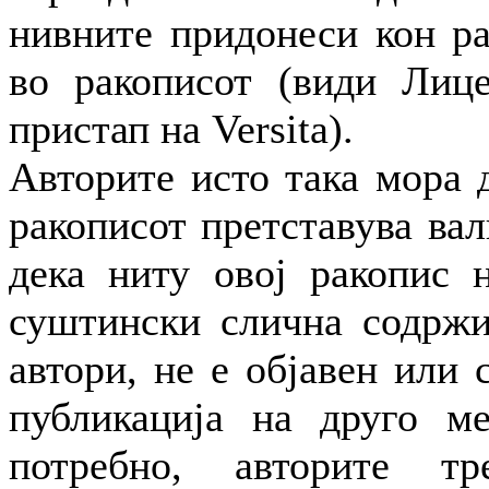
нивните придонеси кон р
во ракописот (види Лице
пристап на Versita).
Авторите исто така мора 
ракописот претставува ва
дека ниту овој ракопис 
суштински слична содржи
автори, не е објавен или 
публикација на друго ме
потребно, авторите т