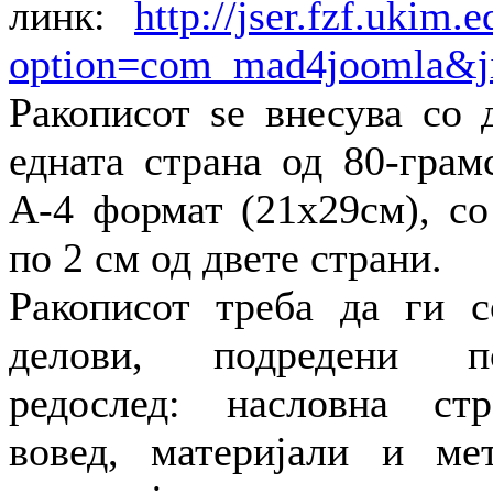
линк:
http://jser.fzf.ukim
option=com_mad4joomla&j
Ракописот se внесува со 
едната страна од 80-грам
А-4 формат (21х29см), со
по 2 см од двете страни.
Ракописот треба да ги с
делови, подредени п
редослед: насловна стр
вовед, материјали и мет