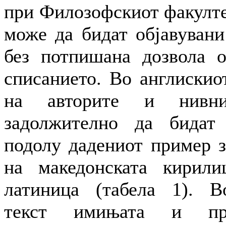
при Филозофскиот факулте
можe да бидат објавувани
без потпишана дозвола о
списанието. Во англискио
на авторите и нивни
задолжително да бидат
подолу дадениот пример з
на македонската кирили
латиница (табела 1). В
текст имињата и пр