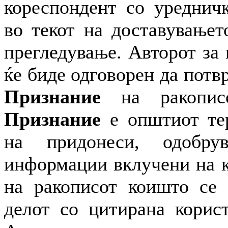
кореспондент со уредничк
во текот на доставувањет
прегледување. Авторот за
ќе биде одговорен да потвр
Признание
на ракописо
Признание
е општиот тер
на придонеси, одобр
информации вклучени на к
на ракописот коишто се 
делот со цитирана корист