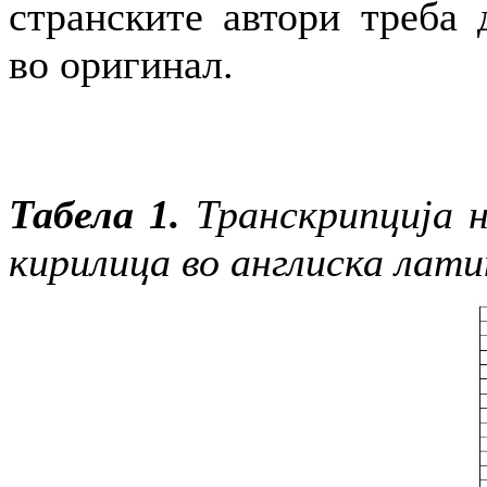
странските автори треба 
во оригинал.
Табела 1.
Транскрипција 
кирилица во англиска лати