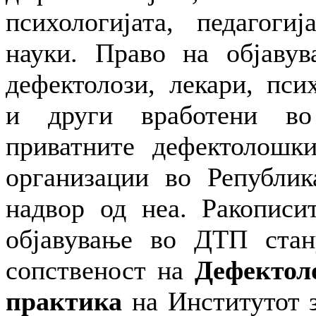
психологијата, педагоги
науки. Право на објавув
дефектолози, лекари, пси
и други вработени в
приватните дефектолошки
организации во Републик
надвор од неа. Ракописи
објавување во ДТП стану
сопственост на
Дефектол
практика
на Институтот з