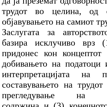
да ја преземат одговорност
трудот во целина, од 
објавувањето на самиот тр
Заслугата за авторство
базира исклучиво врз (
придонес кон концептот 
добивањето на податоци 
интерпретацијата на п
составувањето на трудот
прегледување на инт
содржина и (3) конечнот