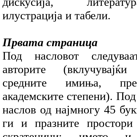
дискусија, литерату
илустрација и табели.
Првата страница
Под насловот следува
авторите (вклучувајќ
средните имиња, пре
академските степени). Под 
наслов од најмногу 45 бук
ги и празните простори 
скратеници; името и