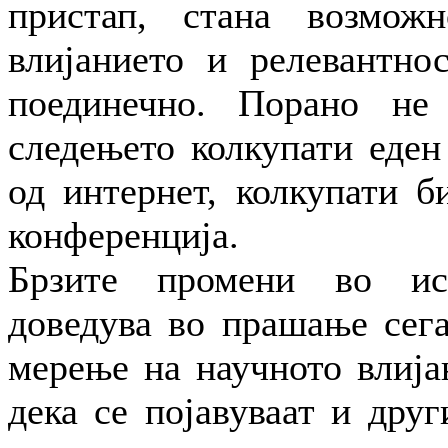
пристап, стана возмож
влијанието и релевантно
поединечно. Порано не
следењето колкупати еден
од интернет, колкупати б
конференција.
Брзите промени во ис
доведува во прашање сег
мерење на научното влија
дека се појавуваат и дру