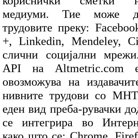
кориснички сметки н
медиуми. Тие може д
трудовите преку: Facebook
+, Linkedin, Mendeley, C
слични социјални мрежи
API на Altmetric.com
овозможува на издавачит
нивните трудови со МНТ-
еден вид преба-рувачки до
се интегрира во Интерне
како што се: Chrome, Firef