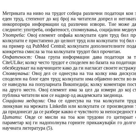
Метриката на ниво на трудот собира различни податоци кои 
еден труд, степенот до кој број на читатели допрел и негова
инкорпорира информации од различни извори. Тие може да 
следните: употреба, опфатеност, спомнувања, социјални медиу
Употреба:
Овој елемент опфаќа колкупати еден труд бил пре
колкупати е пристапено до целиот труд или колкупати тој бил
на пример од PubMed Central; колкупати дополнителните пода
конкретна смисла за тоа колкупати трудот бил прочитан.
Опфатеност:
Оваа група информации дава податоци за т
CiteULike; колку често трудот е споделен во базата на податоц
обезбедуваат на научниците како да ги нагласат своите истраж
Спомнувања:
Овој дел се однесува на тоа колку има дискусиј
споделен на блог еден труд; колкупати има објавено вести во в
се наведува на популарната Википедија; колку коментари пост
на друго место. Овој елемент има за цел да измери до кој 
публика читатели кои се надвор од академската заедница.
Социјални медиуми:
Ова се однесува на тоа колкупати труд
линкуван на мрежата Linkedin или колкупати се произведени
да придонесат да се разбере какво е чувството за непосредност 
Цитати:
Овде се мисли на тоа кои трудови го цитираат о
параметар кој ги надополнува горните прикажувајќи го долго
научната литература (5).