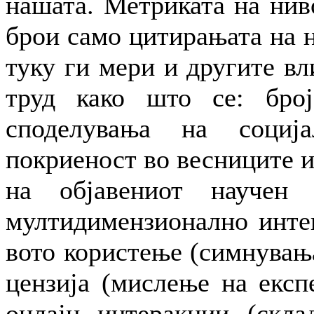
нашата. Метриката на нив
брои само цитирањата на н
туку ги мери и другите вл
труд како што се: бро
споделувања на соција
покриеност во весниците 
на објавениот научен
мултидимензионално интег
вото користење (симнувања
цензија (мислење на експ
онлајн интеракции (скла