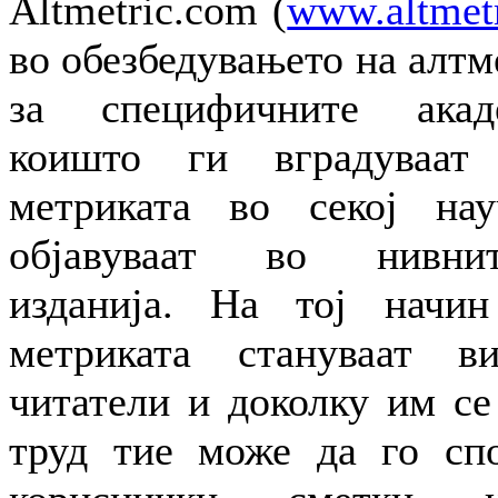
Altmetric.com (
www.altmet
во обезбедувањето на алт
за специфичните акад
коишто ги вградуваат 
метриката во секој на
објавуваат во нивнит
изданија. На тој начин
метриката стануваат в
читатели и доколку им се
труд тие може да го спо