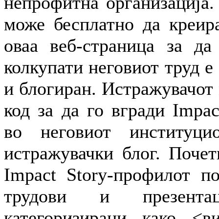
непрофитна организација.
може бесплатно да креир
оваа веб-страница за да
колкупати неговиот труд е
и блогиран. Истражувачот
код за да го вгради Impa
во неговиот институц
истражувачки блог. Почет
Impact Story-профилот п
трудови и презент
категоризирани како <ви