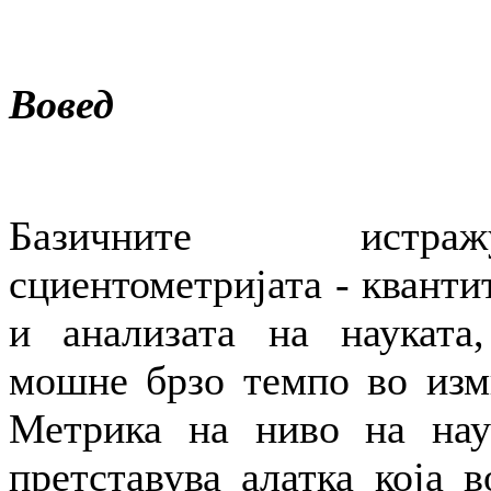
Вовед
Базичните истр
сциентометријата - квант
и анализата на науката,
мошне брзо темпо во изм
Метрика на ниво на на
претставува алатка која 