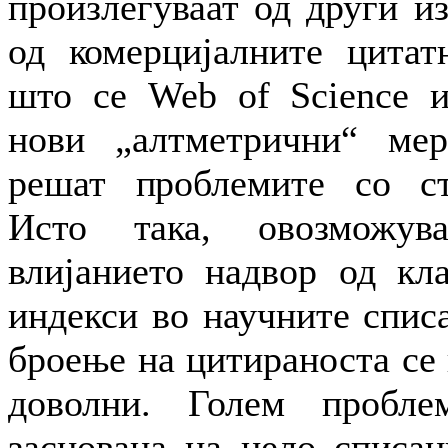
произлегуваат од други и
од комерцијалните цитат
што се Web of Science и
нови „алтметрични“
мер
решат проблемите со ст
Исто така, овозможув
влијанието надвор од кл
индекси во научните спис
броење на цитираноста се 
доволни. Голем пробле
заснована на цело списа