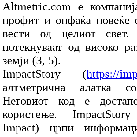
Altmetric.com е компаниј
профит и опфаќа повеќе 
вести од целиот свет.
потекнуваат од високо ра
земји (3, 5).
ImpactStory (
https://im
алтметрична алатка с
Неговиот код е достап
користење. ImpactStor
Impact) црпи информац