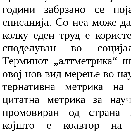
години забрзано се пој
списанија. Со неа може д
колку еден труд е корист
споделуван во соција
Терминот „алтметрика“ ш
овој нов вид мерење во нау
тернативна метрика на 
цитатна метрика за нау
промовиран од страна 
којшто е коавтор на 