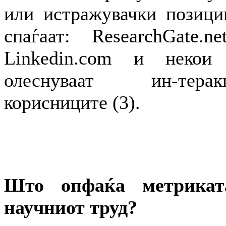
или истражувачки позици
спаѓаат: ResearchGate.ne
Linkedin.com и некои
олеснуваат ин-тера
корисниците (3).
Што опфаќа метрика
научниот труд?