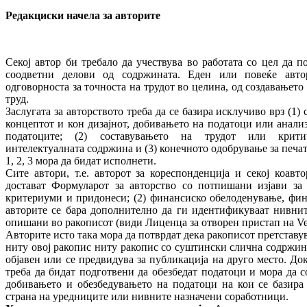
Редакциски начела за авторите
Секој автор би требало да учествува во работата со цел да п
соодветни делови од содржината. Еден или повеќе авто
одговорноста за точноста на трудот во целина, од создавањето
труд.
Заслугата за авторството треба да се базира исклучиво врз (1
концептот и кон дизајнот, добивањето на податоци или анализ
податоците; (2) составувањето на трудот или крити
интелектуалната содржина и (3) конечното одобрување за печат
1, 2, 3 мора да бидат исполнети.
Сите автори, т.е. авторот за кореспонденција и секој коавт
достават Формуларот за авторство со потпишани изјави за (
критериуми и придонеси; (2) финансиско обелоденување, фи
авторите се бара дополнително да ги идентификуваат нивнит
опишани во ракописот (види Лиценца за отворен пристап на Ver
Авторите исто така мора да потврдат дека ракописот претставу
ниту овој ракопис ниту ракопис со суштински слична содржина
објавен или се предвидува за публикација на друго место. До
треба да бидат подготвени да обезбедат податоци и мора да с
добивањето и обезбедувањето на податоци на кои се базира 
страна на уредниците или нивните назначени соработници.