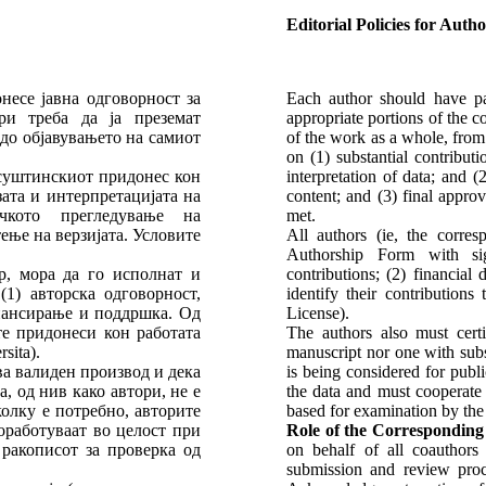
Editorial Policies for Autho
онесе јавна одговорност за
Each author should have part
ри треба да ја преземат
appropriate portions of the c
 до објавувањето на самиот
of the work as a whole, from 
on (1) substantial contribut
) суштинскиот придонес кон
interpretation of data; and (2
ата и интерпретацијата на
content; and (3) final appro
чкото прегледување на
met.
ење на верзијата. Условите
All authors (ie, the corr
Authorship Form with sign
ор, мора да го исполнат и
contributions; (2) financial 
1) авторска одговорност,
identify their contribution
нансирање и поддршка. Од
License).
е придонеси кон работата
The authors also must certi
sita).
manuscript nor one with subs
ва валиден производ и дека
is being considered for publ
, од нив како автори, не е
the data and must cooperate 
колку е потребно, авторите
based for examination by the 
оработуваат во целост при
Role of the Corresponding
ракописот за проверка од
on behalf of all coauthors 
submission and review proce