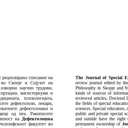
 рецензирано списание на
The Journal of Special E
 во Скопје и Сојузот на
review journal edited by the
 изворни научни трудови,
Philosophy in Skopje and M
сертации, магистериуми и
kinds of sources of informati
ицината, психологијата,
reviewed articles, Doctoral 
сите дефектолози, лекари,
the fields of special educat
риватните дефектолошки и
sciences. Special educators,
двор од неа. Ракописите
public and private special s
твеност на
Дефектолошка
and outside have the right 
илозофскиот факултет во
permanent ownership of
Jo