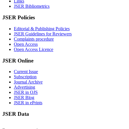
Links
JSER Bibliometrics
JSER Policies
Editorial & Publishing Policies
JSER Guidelines for Reviewers
Complaints procedure
Open Access
Open Access Licence
JSER Online
Current Issue
Subscription
Journal Archive
Advertising
JSER in OJS
JSER Blog
JSER in ePrints
JSER Data