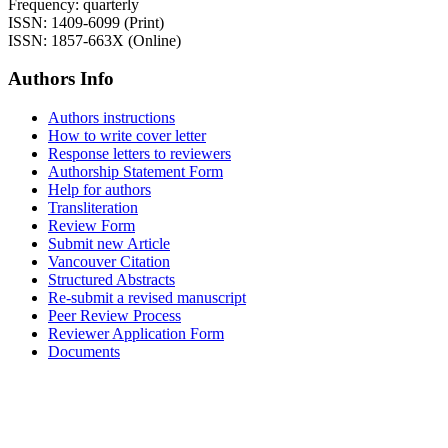
Frequency: quarterly
ISSN: 1409-6099 (Print)
ISSN: 1857-663X (Online)
Authors Info
Authors instructions
How to write cover letter
Response letters to reviewers
Authorship Statement Form
Help for authors
Transliteration
Review Form
Submit new Article
Vancouver Citation
Structured Abstracts
Re-submit a revised manuscript
Peer Review Process
Reviewer Application Form
Documents