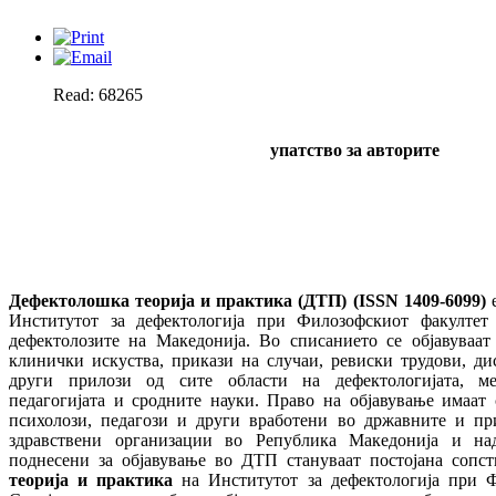
Read: 68265
упатство за авторите
Дефектолошка теорија и практика (ДТП) (ISSN 1409-6099)
е
Институтот за дефектологија при Филозофскиот факултет
дефектолозите на Македонија. Во списанието се објавуваат
клинички искуства, прикази на случаи, ревиски трудови, ди
други прилози од сите области на дефектологијата, мед
педагогијата и сродните науки. Право на објавување имаат 
психолози, педагози и други вработени во државните и п
здравствени организации во Република Македонија и на
поднесени за објавување во ДТП стануваат постојана сопс
теорија и практика
на Институтот за дефектологија при Ф