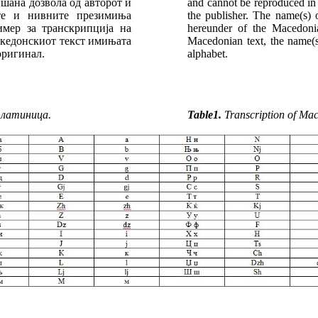
ишана дозвола од авторот и
and cannot be reproduced in
те и нивните презимиња
the publisher. The nаme(s) o
имер за транскрипција на
hereunder of the Macedonia
акедонскиот текст имињата
Macedonian text, the name(s)
оригинал.
alphabet.
 латиница.
Table1.
Transcription of Mace