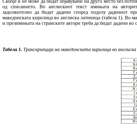
Скопје и не можe да бидат објавувани на друго место без потп
од списанието. Во англискиот текст имињата на автори
задолжително да бидат дадени според подолу дадениот пр
македонската кирилица во англиска латиница (табела 1). Во м
и презимињата на странските автори треба да бидат дадени во 
Табела 1.
Транскрипција на македонската кирилица во англиска