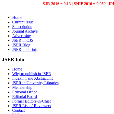
SJR 2016 = 0.13 | SNIP 2016 = 0.059 | IP
Home
Current Issue
Subscription
Journal Archive
Advertising
JSER in OJS
JSER Blog
JSER in ePrints
JSER Info
Home
Why to publish in JSER
Indexing and Abstracting
JSER in University Libraries
Membership
Editorial Office
Editorial Board
Former Editors-in-Chief
JSER List of Reviewers
Contact