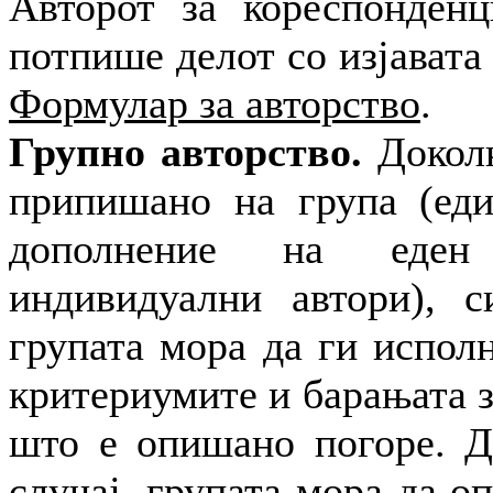
Авторот за кореспонденц
потпише делот со изјавата
Формулар за авторство
.
Групно авторство.
Доколк
припишано на група (еди
дополнение на еден
индивидуални автори), с
групата мора да ги испол
критериумите и барањата з
што е опишано погоре. Д
случај, групата мора да о