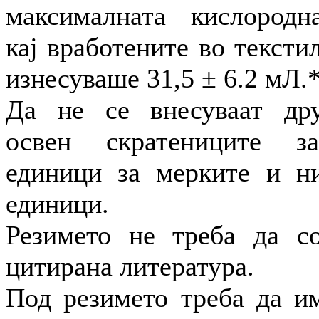
максималната кислородн
кај вработените во тексти
изнесуваше 31,5 ± 6.2 мЛ.*
Да не се внесуваат дру
освен скратениците за
единици за мерките и ни
единици.
Резимето не треба да с
цитирана литература.
Под резимето треба да и