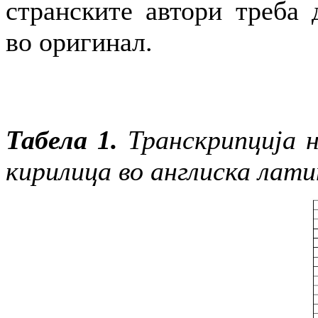
странските автори треба 
во оригинал.
Табела 1.
Транскрипција 
кирилица во англиска лати