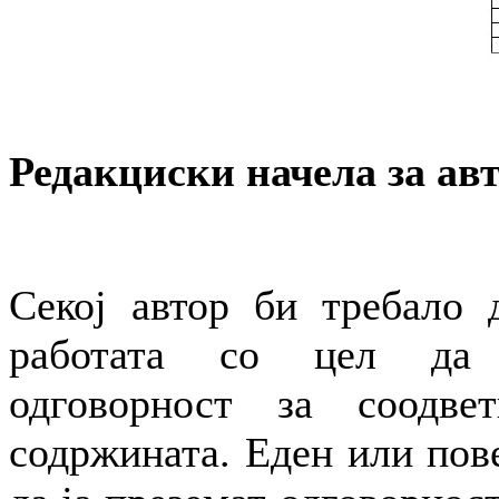
Редакциски начела за ав
Секој автор би требало 
работата со цел да 
одговорност за соодве
содржината. Еден или пов