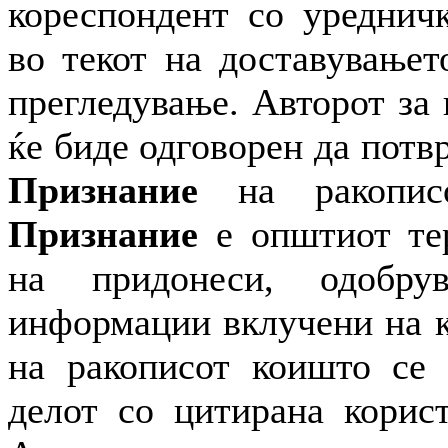
кореспондент со уредничк
во текот на доставувањет
прегледување. Авторот за
ќе биде одговорен да потвр
Признание
на ракописо
Признание
е општиот тер
на придонеси, одобр
информации вклучени на к
на ракописот коишто се 
делот со цитирана корист