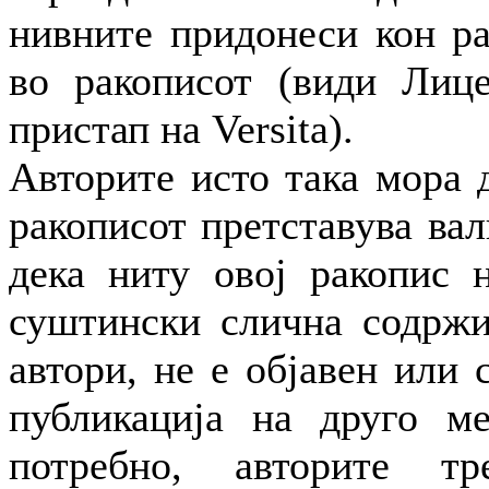
нивните придонеси кон р
во ракописот (види Лице
пристап на Versita).
Авторите исто така мора 
ракописот претставува ва
дека ниту овој ракопис 
суштински слична содржи
автори, не е објавен или 
публикација на друго ме
потребно, авторите т