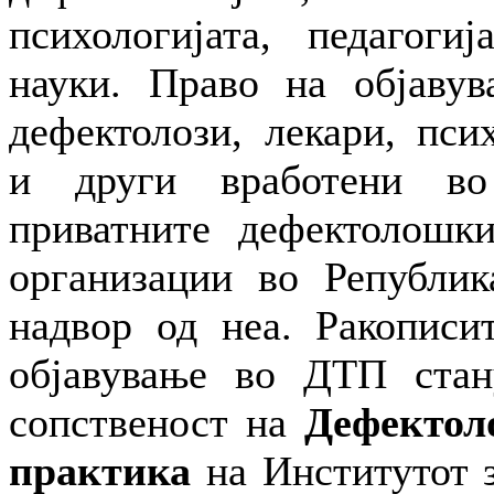
психологијата, педагоги
науки. Право на објавув
дефектолози, лекари, пси
и други вработени в
приватните дефектолошки
организации во Републик
надвор од неа. Ракописи
објавување во ДТП стану
сопственост на
Дефектол
практика
на Институтот з