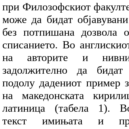
при Филозофскиот факулте
можe да бидат објавувани
без потпишана дозвола о
списанието. Во англискио
на авторите и нивни
задолжително да бидат
подолу дадениот пример з
на македонската кирили
латиница (табела 1). В
текст имињата и пр