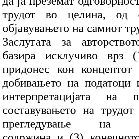
да ја преземат одговорност
трудот во целина, од 
објавувањето на самиот тр
Заслугата за авторство
базира исклучиво врз (
придонес кон концептот 
добивањето на податоци 
интерпретацијата на п
составувањето на трудот
прегледување на инт
содржина и (3) конечнот