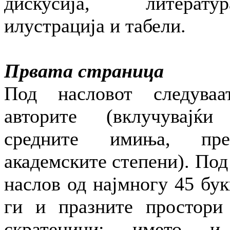
дискусија, литерату
илустрација и табели.
Првата страница
Под насловот следува
авторите (вклучувајќ
средните имиња, пре
академските степени). Под 
наслов од најмногу 45 бук
ги и празните простори 
скратеници; името и