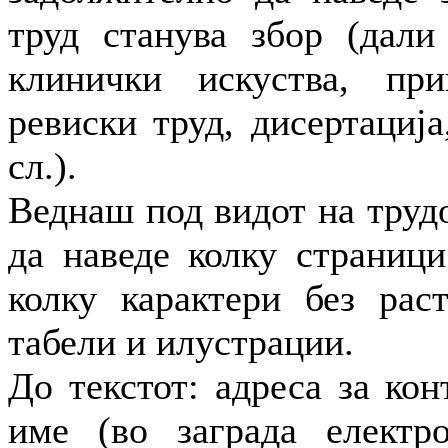
труд станува збор (дали
клинички искуства, при
ревиски труд, дисертациј
сл.).
Веднаш под видот на трудо
да наведе колку страници
колку карактери без раст
табели и илустрации.
До текстот: адреса за кон
име (во заграда електр