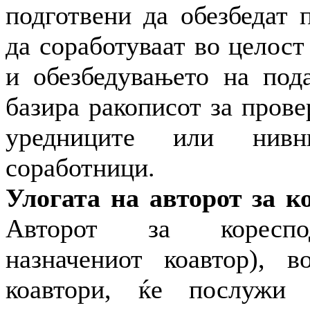
подготвени да обезбедат 
да соработуваат во целос
и обезбедувањето на под
базира ракописот за прове
уредниците или нивн
соработници.
Улогата на авторот за к
Авторот за кореспо
назначениот коавтор), 
коавтори, ќе послужи 