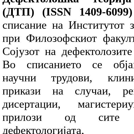
(ДТП) (ISSN 1409-6099)
списание на Институтот з
при Филозофскиот факулт
Сојузот на дефектолозите
Во списанието се обја
научни трудови, клини
прикази на случаи, ре
дисертации, магисте
прилози од сите 
дефектологијата, 