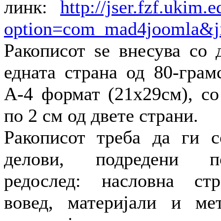
линк:
http://jser.fzf.ukim
option=com_mad4joomla&j
Ракописот se внесува со 
едната страна од 80-грам
А-4 формат (21х29см), со
по 2 см од двете страни.
Ракописот треба да ги с
делови, подредени п
редослед: насловна стр
вовед, материјали и мет