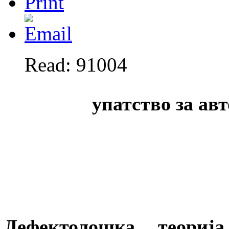
Read: 91004
упатство за ав
Дефектолошка теориј