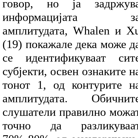
говор, но ја задржув
информацијата з
амплитудата, Whalen и X
(19) покажале дека може д
се идентификуваат сит
субјекти, освен ознаките н
тонот 1, од контурите н
амплитудата. Обичнит
слушатели правилно можа
точно да разликуваа