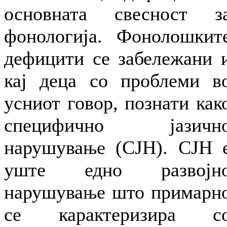
основната свесност з
фонологија. Фонолошкит
дефицити се забележани 
кај деца со проблеми в
усниот говор, познати как
специфично јазичн
нарушување (СЈН). СЈН 
уште едно развојн
нарушување што примарн
се карактеризира с