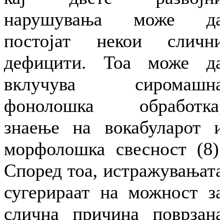
нарушувања може д
постојат некои сличн
дефицити. Тоа може д
вклучува сиромашн
фонолошка обработка
знаење на вокабуларот 
морфолошка свесност (8)
Според тоа, истражувањат
сугерираат на можност з
слична причина поврзан