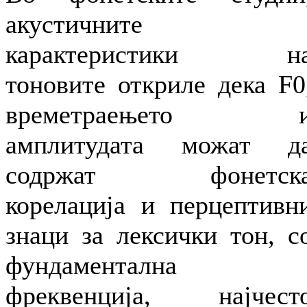
акустичните
карактеристики н
тоновите откриле дека F0
времетраењето 
амплитудата можат д
содржат фонетск
корелација и перцептивн
знаци за лексички тон, с
фундаментална
фреквенција, најчест