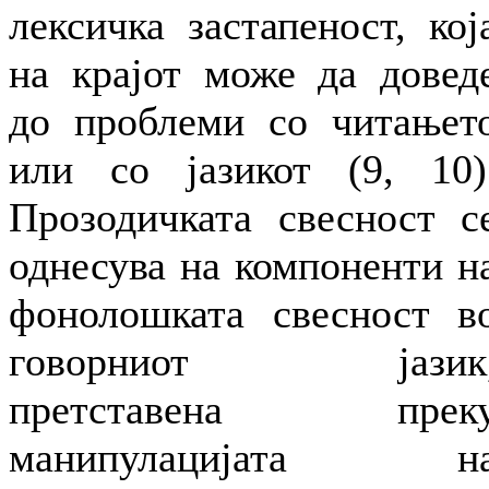
лексичка застапеност, кој
на крајот може да довед
до проблеми со читањет
или со јазикот (9, 10)
Прозодичката свесност с
однесува на компоненти н
фонолошката свесност в
говорниот јазик
претставена прек
манипулацијата н