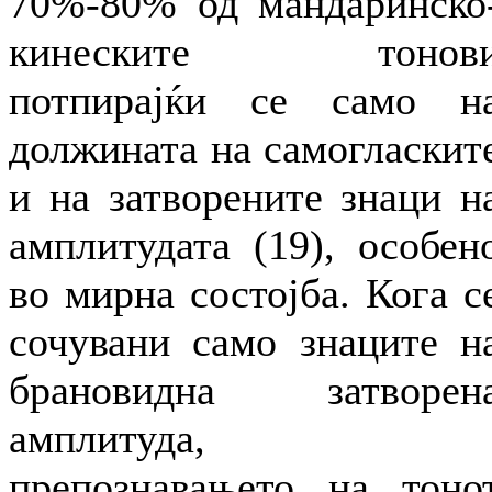
70%-80% од мандаринско
кинеските тонов
потпирајќи се само н
должината на самогласкит
и на затворените знаци н
амплитудата (19), особен
во мирна состојба. Кога с
сочувани само знаците н
брановидна затворен
амплитуда,
препознавањето на тоно