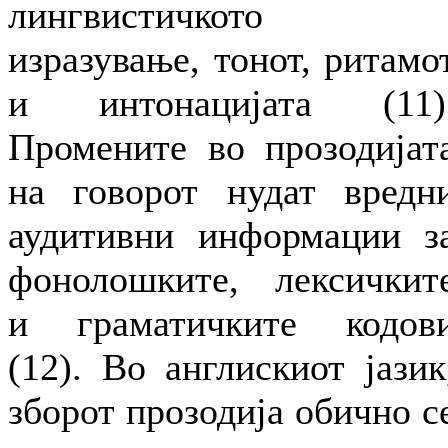
лингвистичкото
изразување, тонот, ритамо
и интонацијата (11)
Промените во прозодијат
на говорот нудат вредн
аудитивни информации з
фонолошките, лексичкит
и граматичките кодов
(12). Во англискиот јазик
зборот прозодија обично с