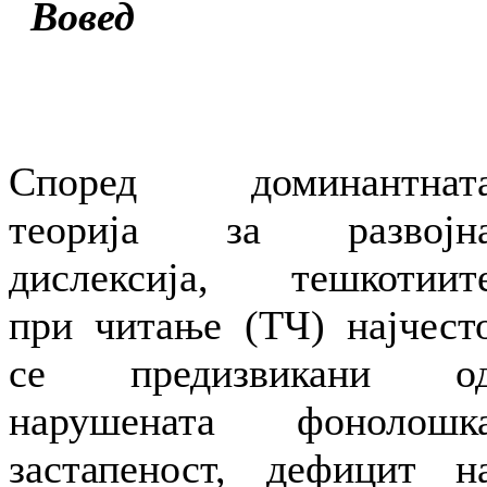
Вовед
Според доминантнат
теорија за развојн
дислексија, тешкотиит
при читање (ТЧ) најчест
се предизвикани о
нарушената фонолошк
застапеност, дефицит н