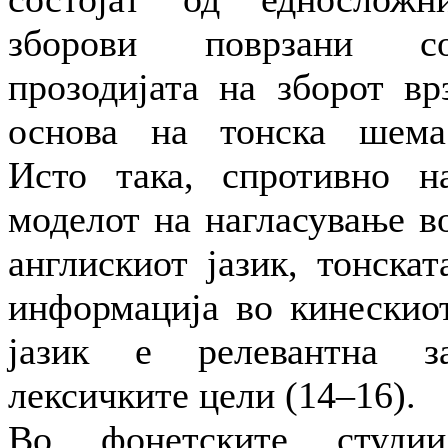
зборови поврзани с
прозодијата на зборот вр
основа на тонска шема
Исто така, спротивно н
моделот на нагласување в
англискиот јазик, тонскат
информација во кинескио
јазик е релевантна з
лексичките цели (14–16).
Во фонетските студии