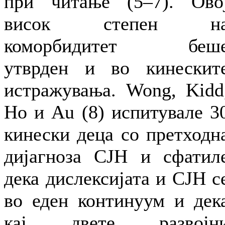
при читање (5–7). Ово
висок степен н
коморбидитет беш
утврден и во кинескит
истражувања. Wong, Kidd
Ho и Au (8) испитувале 3
кинески деца со претходн
дијагноза СЈН и сфатил
дека дислексијата и СЈН с
во еден континуум и дек
кај двете развојн