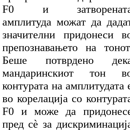
F0 и затворенат
амплитуда можат да дада
значителни придонеси в
препознавањето на тонот
Беше потврдено дек
мандаринскиот тон в
контурата на амплитудата 
во корелација со контурат
F0 и може да придонес
пред сѐ за дискриминациј