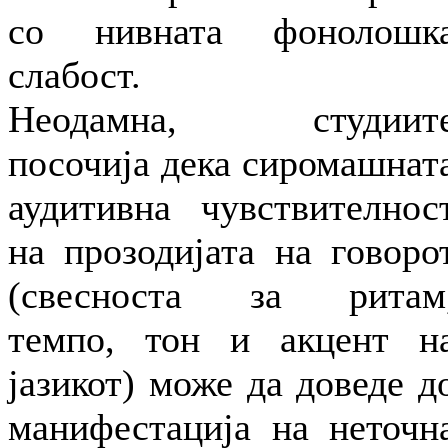
со нивната фонолошк
слабост.
Неодамна, студиит
посочија дека сиромашнат
аудитивна чувствителнос
на прозодијата на говоро
(свесноста за ритам
темпо, тон и акцент н
јазикот) може да доведе д
манифестација на неточн