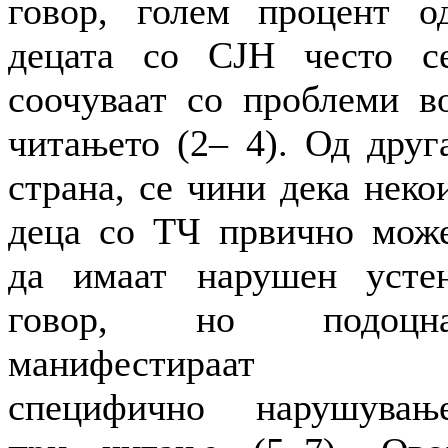
говор, голем процент о
децата со СЈН често с
соочуваат со проблеми в
читањето (2– 4). Од друг
страна, се чини дека неко
деца со ТЧ првично мож
да имаат нарушен усте
говор, но подоцн
манифестираат
специфично нарушувањ