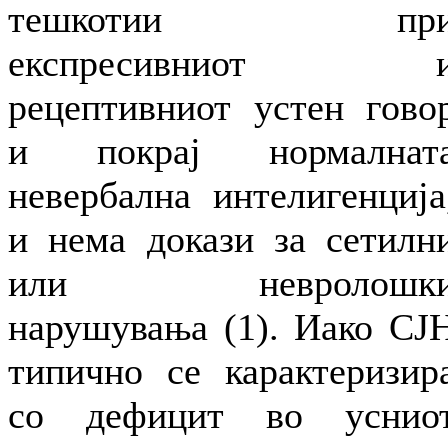
тешкотии пр
експресивниот 
рецептивниот устен гово
и покрај нормалнат
невербална интелигенција
и нема докази за сетилн
или невролошк
нарушувања (1). Иако СЈ
типично се карактеризир
со дефицит во уснио