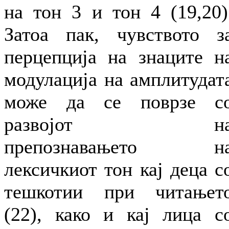
на тон 3 и тон 4 (19,20)
Затоа пак, чувството з
перцепција на знаците н
модулација на амплитудат
може да се поврзе с
развојот н
препознавањето н
лексичкиот тон кај деца с
тешкотии при читањет
(22), како и кај лица с