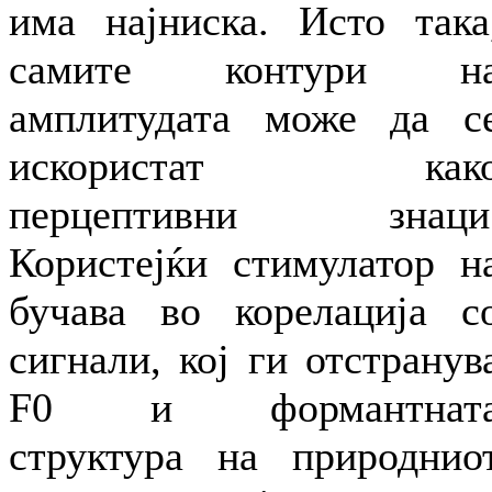
има најниска. Исто така
самите контури н
амплитудата може да с
искористат как
перцептивни знаци
Користејќи стимулатор н
бучава во корелација с
сигнали, кој ги отстранув
F0 и формантнат
структура на природнио