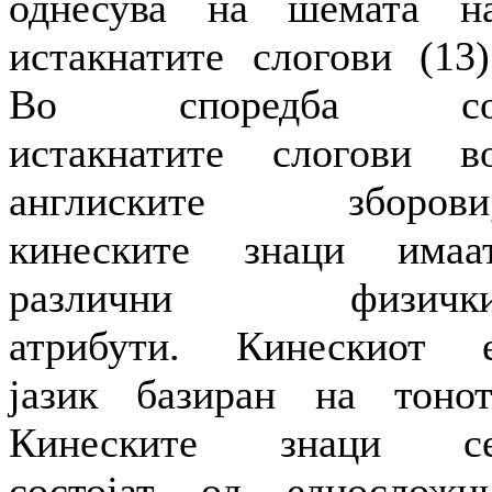
однесува на шемата н
истакнатите слогови (13)
Во споредба с
истакнатите слогови в
англиските зборови
кинеските знаци имаа
различни физичк
атрибути. Кинескиот 
јазик базиран на тонот
Кинеските знаци с
состојат од едносложн