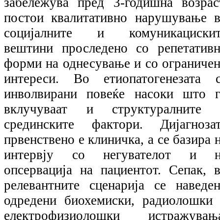
забележува пред 3-годишна возрас
постои квалитативно нарушување 
социјалните и комуникацискит
вештини проследено со репетатив
форми на однесување и со ограниче
интереси. Во етиопатогенезата 
инволвирани повеќе насоки што 
вклучуваат и структуралните 
срединските фактори. Дијагноза
првенствено е клиничка, а се базира 
интервју со негувателот и н
опсервација на пациентот. Сепак, 
релевантните сценарија се наведе
одредени биохемиски, радиолошки
електрофизиолошки истражувања