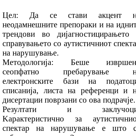
Цел: Да се стави акцент н
неодамнешните препораки и на идни
трендови во дијагностицирањетo
справувањето со аутистичниот спект
на нарушување.
Методологија: Беше извршен
сеопфатно пребарување н
електронските бази на податоц
списанија, листа на референци и 
дисертации поврзани со ова подрачје.
Резултати и заклучоци
Kарактеристично за аутистични
спектар на нарушување е што с