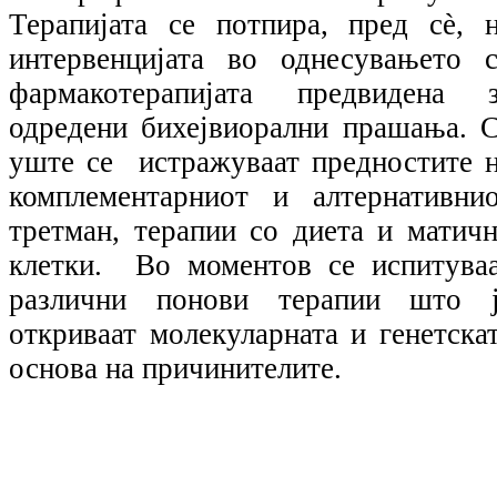
Терапијата се потпира, пред сѐ, 
интервенцијата во однесувањето 
фармакотерапијата предвидена 
одредени бихејвиорални прашања. 
уште се истражуваат предностите 
комплементарниот и алтернативни
третман, терапии со диета и матич
клетки. Во моментов се испитува
различни понови терапии што ј
откриваат молекуларната и генетска
основа на причинителите.