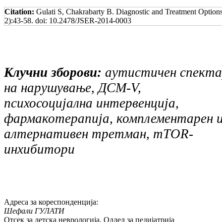
Citation:
Gulati S, Chakrabarty B. Diagnostic and Treatment Option
2):43-58. doi: 10.2478/JSER-2014-0003
Клучни зборови:
аутистичен спекта
на нарушување, ДСМ-
V
,
психосоцијална интервенција,
фармакотерапија, комплементарен 
алтернативен третман,
mTOR
-
инхибитори
Адреса за кореспонденција:
Шефали ГУЛАТИ
Отсек за детска неврологија, Оддел за педијатрија