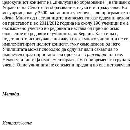
целокупниот концепт на „инклузивно образование“, напишан 
Управата на Сенатот за образование, наука и истражување. Во
меѓувреме, околу 2500 наставници учествуваа во програмите за
обука. Многу од наставниците имплементираат одделни делов
од пристапот и во 2011/2012 година на околу 190 ученици им е
овозможено учество во редовната настава од прво до осмо
одделение во редовните училишта во Берлин. Како и да е,
подеталното испитување покажува дека многу училишта не го
имплементираат целиот концепт, туку само делови од него.
Училиштата можат слободно да одлучат дали сакаат да го
имплементираат пристапот на проектот
Транзиција
или не.
Некои училишта ја имплементираат само привремената група з
учење. Овие училишта не се земени предвид во ова истражува
Методи
Истражување