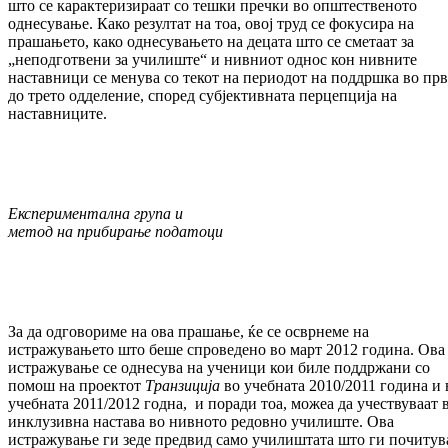
што се карактеризираат со тешки пречки во општественото
однесување. Како резултат на тоа, овој труд се фокусира на
прашањето, како однесувањето на децата што се сметаат за
„неподготвени за училиште“ и нивниот однос кон нивните
наставници се менува со текот на периодот на поддршка во пр
до трето одделение, според субјективната перцепција на
наставниците.
Експериментална група и
метод на прибирање податоци
За да одговориме на ова прашање, ќе се осврнеме на
истражувањето што беше спроведено во март 2012 година. Ова
истражување се однесува на ученици кои биле поддржани со
помош на проектот
Транзиција
во учебната 2010/2011 година и 
учебната 2011/2012 годна, и поради тоа, можеа да учествуваат 
инклузивна настава во нивното редовно училиште. Ова
истражување ги зеде предвид само училиштата што ги почитув