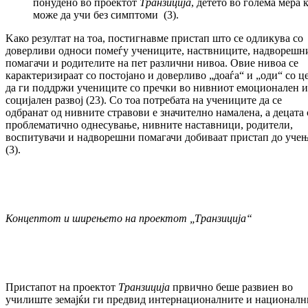
понудено во проектот
Транзиција
, детето во голема мера 
може да учи без симптоми (3).
Kaко резултат на тоа, постигнавме пристап што се одликува со
доверливи односи помеѓу учениците, наствниците, надворешн
помагачи и родителите на пет различни нивоа. Овие нивоа се
карактеризираат со постојано и доверливо „доаѓа“ и „оди“ со ц
да ги поддржи учениците со пречки во нивниот емоционален и
социјален развој (23). Со тоа потребата на учениците да се
одбранат од нивните стравови е значително намалена, а децата 
проблематично однесување, нивните наставници, родители,
воспитувачи и надворешни помагачи добиваат пристап до уче
(3).
Концептот и ширењето на проектот „Транзиција“
Пристапот на проектот
Транзиција
првично беше развиен во
училиште земајќи ги предвид интернационалните и националн