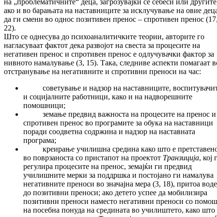
на „проблематичните“ деца, загрозувајќи се себеси или другите
ако и во барањата на наставниците за исклучување на овие деца
да ги смени во однос позитивен пренос – спротивен пренос (17
22).
Што се однесува до психоаналитичките теории, авторите го
нагласуваат фактот дека развојот на свеста за процесите на
негативен пренос и спротивен пренос е одлучувачки фактор за
нивното намалување (3, 15). Така, следниве аспекти помагаат в
отстранување на негативните и спротивни преноси на час:
советување и надзор на наставниците, воспитувачи
и социјалните работници, како и на надворешните
помошници;
земање предвид важноста на процесите на пренос и
спротивен пренос во програмите за обука на наставници
поради соодветна содржина и надзор на наставната
програма;
креирање училишнa средина како што е претставен
во поврзаноста со пристапот на проектот
Транзиција
, кој 
регулира процесите на пренос, земајќи ги предвид
училишните мерки за поддршка и постојано ги намалува
негативните преноси во значајна мера (3, 18), притоа воде
до позитивни преноси; ако детето успее да мобилизира
позитивни преноси наместо негативни преноси со помош
на посебна понуда на средината во училиштето, како што 