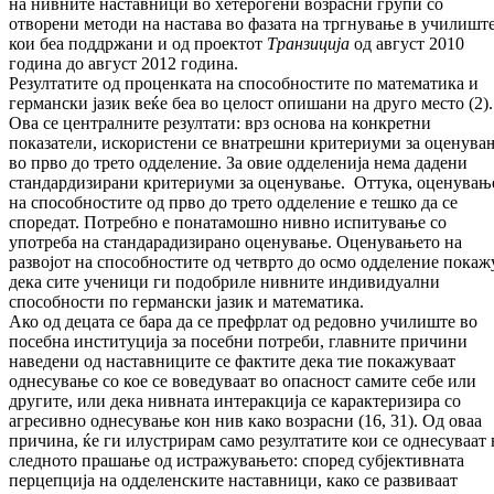
на нивните наставници во хетерогени возрасни групи со
отворени методи на настава во фазата на тргнување в училиште
кои беа поддржани и од проектот
Транзиција
од август 2010
година до август 2012 година.
Резултатите од проценката на способностите по математика и
германски јазик веќе беа во целост опишани на друго место (2).
Ова се централните резултати: врз основа на конкретни
показатели, искористени се внатрешни критериуми за оценува
во прво до трето одделение. За овие одделенија нема дадени
стандардизирани критериуми за оценување. Оттука, оценувањ
на способностите од прво до трето одделение е тешко да се
споредат. Потребно е понатамошно нивно испитување со
употреба на стандарадизирано оценување. Оценувањето на
развојот на способностите од четврто до осмо одделение покаж
дека сите ученици ги подобриле нивните индивидуални
способности по германски јазик и математика.
Ако од децата се бара да се префрлат од редовно училиште во
посебна институција за посебни потреби, главните причини
наведени од наставниците се фактите дека тие покажуваат
однесување со кое се воведуваат во опасност самите себе или
другите, или дека нивната интеракција се карактеризира со
агресивно однесување кон нив како возрасни (16, 31). Од оваа
причина, ќе ги илустрирам само резултатите кои се однесуваат 
следното прашање од истражувањето: според субјективната
перцепција на одделенските наставници, како се развиваат