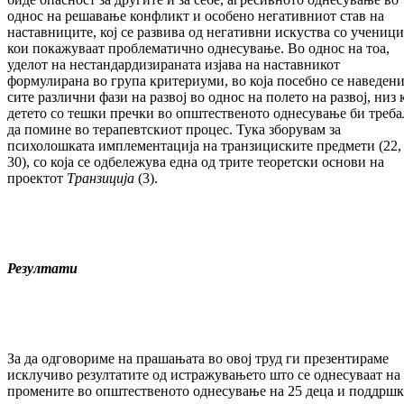
однос на решавање конфликт и особено негативниот став на
наставниците, кој се развива од негативни искуства со ученици
кои покажуваат проблематично однесување. Во однос на тоа,
уделот на нестандардизираната изјава на наставникот
формулирана во група критериуми, во која посебно се наведен
сите различни фази на развој во однос на полето на развој, низ 
детето со тешки пречки во општественото однесување би треба
да помине во терапевтскиот процес. Тука зборувам за
психолошката имплементација на транзициските предмети (22, 
30), со која се одбележува една од трите теоретски основи на
проектот
Транзиција
(3).
Резултати
За да одговориме на прашањата во овој труд ги презентираме
исклучиво резултатите од истражувањето што се однесуваат на
промените во општественото однесување на 25 деца и поддршк