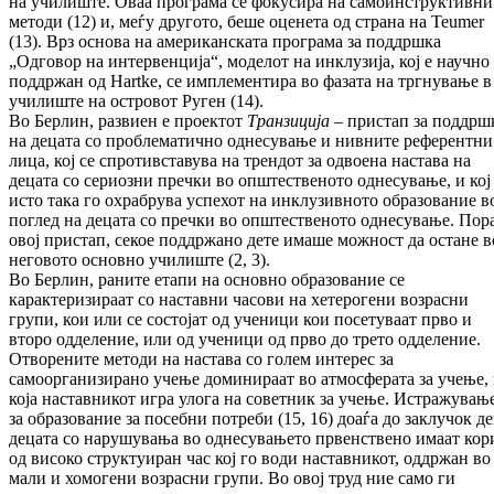
на училиште. Оваа програма се фокусира на самоинструктивни
методи (12) и, меѓу другото, беше оценета од страна на Teumer
(13). Врз основа на американската програма за поддршка
„Одговор на интервенција“, моделот на инклузија, кој е научно
поддржан од Hartke, се имплементира во фазата на тргнување в
училиште на островот Руген (14).
Во Берлин, развиен е проектот
Транзиција
– пристап за поддрш
на децата со проблематично однесување и нивните референтни
лица, кој се спротивставува на трендот за одвоена настава на
децата со сериозни пречки во општественото однесување, и кој
исто така го охрабрува успехот на инклузивното образование в
поглед на децата со пречки во општественото однесување. Пор
овој пристап, секое поддржано дете имаше можност да остане в
неговото основно училиште (2, 3).
Во Берлин, раните етапи на основно образование се
карактеризираат со наставни часови на хетерогени возрасни
групи, кои или се состојат од ученици кои посетуваат прво и
второ одделение, или од ученици од прво до трето одделение.
Отворените методи на настава со голем интерес за
самоорганизирано учење доминираат во атмосферата за учење,
која наставникот игра улога на советник за учење. Истражувањ
за образование за посебни потреби (15, 16) доаѓа до заклучок д
децата со нарушувања во однесувањето првенствено имаат кор
од високо структуиран час кој го води наставникот, оддржан во
мали и хомогени возрасни групи. Во овој труд ние само ги