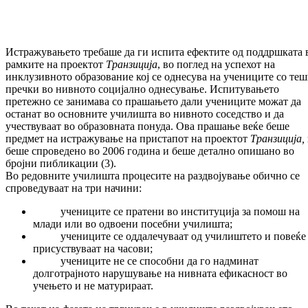
Истражувањето требаше да ги испита ефектите од поддршката 
рамките на проектот
Транзиција
, во поглед на успехот на
инклузивното образование кој се однесува на учениците со те
пречки во нивното социјално однесување. Испитувањето
претежно се занимава со прашањето дали учениците можат да
останат во основните училишта во нивното соседство и да
учествуваат во образовната понуда. Ова прашање веќе беше
предмет на истражување на пристапот на проектот
Транзиција,
беше спроведено во 2006 година и беше детално опишано во
бројни пибликации (3).
Во редовните училишта процесите на раздвојување обично се
спроведуваат на три начини:
учениците се пратени во институција за помош на
млади или во одвоени посебни училишта;
учениците се оддалечуваат од училиштето и повеќе
присуствуваат на часови;
учениците не се способни да го надминат
долготрајното нарушување на нивната ефикасност во
учењето и не матурираат.