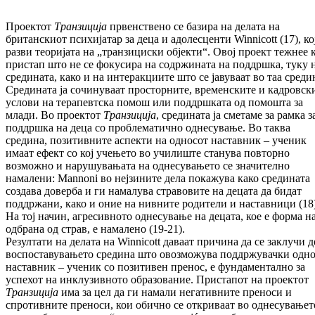
Проектот
Транзиција
првенствено се базира на делата на
британскиот психијатар за деца и адолесценти Winnicott (17), кој
разви теоријата на „транзициски објекти“. Овој проект тежнее 
пристап што не се фокусира на содржината на поддршка, туку 
средината, како и на интеракциите што се јавуваат во таа среди
Средината ја сочинуваат просторните, временските и кадровск
услови на терапевтска помош или поддршката од помошта за
млади. Во проектот
Транзиција
, средината ја сметаме за рамка з
поддршка на деца со проблематично однесување. Во таква
средина, позитивните аспекти на односот наставник – ученик
имаат ефект со кој учењето во училиште станува повторно
возможно и нарушувањата на однесувањето се значително
намалени: Mannoni во нејзините дела покажува како средината
создава доверба и ги намалува стравовите на децата да бидат
поддржани, како и оние на нивните родители и наставници (18)
На тој начин, агресивното однесување на децата, кое е форма н
одбрана од страв, е намалено (19-21).
Резултати на делата на Winnicott даваат причина да се заклучи д
воспоставувањето средина што овозможува поддржувачки одн
наставник – ученик со позитивен пренос, е фундаментално за
успехот на инклузивното образование. Пристапот на проектот
Транзиција
има за цел да ги намали негативните преноси и
спротивните преноси, кои обично се откриваат во однесувањет