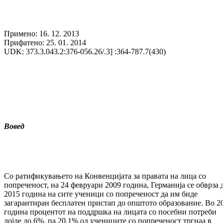
Примено: 16. 12. 2013
Прифатено: 25. 01. 2014
UDK: 373.3.043.2:376-056.26/.3] :364-787.7(430)
Вовед
Со ратификувањето на Конвенцијата за правата на лица со
попреченост, на 24 февруари 2009 година, Германија се обврза 
2015 година на сите ученици со попреченост да им биде
загарантиран бесплатен пристап до општото образование. Во 2
година процентот на поддршка на лицата со посебни потреби
дојде до 6%, па 20,1% од учениците со попреченост тргнаа в