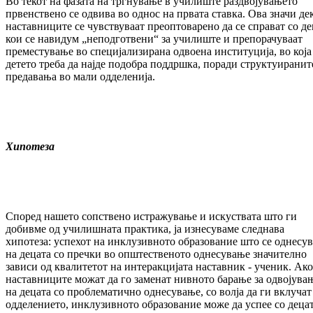
Во текот на фазата на тргнување в училиште раздвојувањето
првенствено се одвива во однос на првата ставка. Ова значи де
наставниците се чувствуваат преоптоварено да се справат со де
кои се навидум „неподготвени“ за училиште и препорачуваат
преместување во специјализирана oдвоена институција, во која
детето треба да најде подобра поддршка, поради структуиранит
предавања во мали одделенија.
Хипотеза
Според нашето сопствено истражување и искуствата што ги
добивме од училишната практика, ја изнесуваме следнава
хипотеза: успехот на инклузивното образование што се однесув
на децата со пречки во општественото однесување значително
зависи од квалитетот на интеракцијата наставник - ученик. Ако
наставниците можат да го заменат нивното барање за одвојува
на децата со проблематично однесување, со волја да ги вклучат
одделението, инклузивното образование може да успее со деца