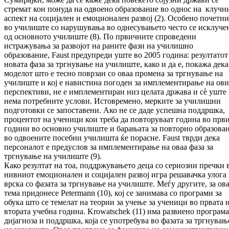
стремат кон понуда на одвоено образование во однос на клучн
аспект на социјален и емоционален развој (2). Особено почетн
во училиште со нарушувања во однесувањето често се исклуче
од основното училиште (8). По првичните спроведени
истражувања за развојот на раните фази на училишно
образование, Faust предупреди уште во 2005 година: резултатот
новата фаза за тргнување на училиште, како и да е, покажа дека
моделот што е тесно поврзан со оваа промена за тргнување на
училиште и кој е навистина погоден за имплементирање на ови
перспективи, не е имплементиран низ целата држава и сè уште
нема потребните услови. Истовремено, мерките за училишни
подготовки се запоставени. Ако не се даде успешна поддршка,
процентот на ученици кои треба да повторуваат година во прв
години во основно училиште и барањата за повторно образова
во одвоените посебни училишта ќе порасне. Faust тврди дека
персоналот е предуслов за имплементирање на оваа фаза за
тргнување на училиште (9).
Како резултат на тоа, поддржувањето деца со сериозни пречки 
нивниот емоционален и социјален развој игра решавачка улога
врска со фазата за тргнување на училиште. Меѓу другите, за ов
тема придонесе Petermann (10), кој се занимава со програми за
обука што се темелат на теории за учење за ученици во првата 
втората учебна година. Krowatschek (11) има развиено програма
дијагноза и поддршка, која се употребува во фазата за тргнувањ