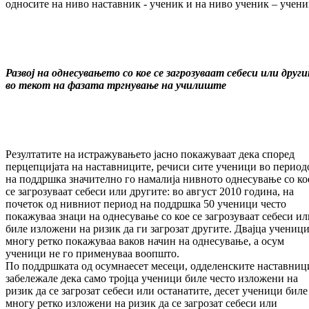
односите на ниво наставник - ученик и на ниво ученик – учени
Развој на однесувањето со кое се загрозуваат себеси или друг
во текот на фазата тргнување на училиште
Резултатите на истражувањето јасно покажуваат дека според
перцепцијата на наставниците, речиси сите ученици во период
на поддршка значително го намалија нивното однесување со ко
се загрозуваат себеси или другите: во август 2010 година, на
почеток од нивниот период на поддршка 50 ученици често
покажуваа знаци на однесување со кое се загрозуваат себеси ил
биле изложени на ризик да ги загрозат другите. Двајца учениц
многу ретко покажуваа ваков начин на однесување, а осум
ученици не го применуваа воопшто.
По поддршката од осумнаесет месеци, одделенските наставниц
забележале дека само тројца ученици биле често изложени на
ризик да се загрозат себеси или останатите, десет ученици биле
многу ретко изложени на ризик да се загрозат себеси или