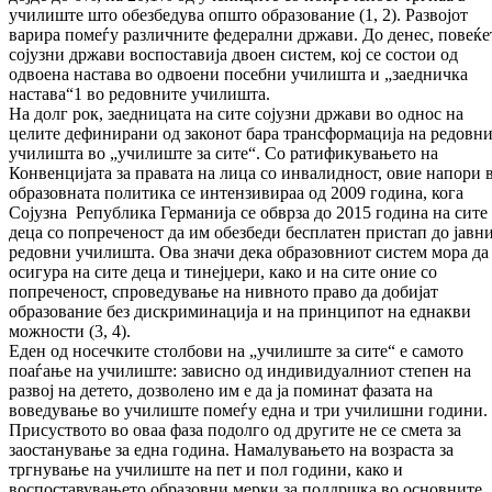
училиште што обезбедува општо образование (1, 2). Развојот
варира помеѓу различните федерални држави. До денес, повеќе
сојузни држави воспоставија двоен систем, кој се состои од
одвоена настава во одвоени посебни училишта и „заедничка
настава“1 во редовните училишта.
На долг рок, заедницата на сите сојузни држави во однос на
целите дефинирани од законот бара трансформација на редовн
училишта во „училиште за сите“. Со ратификувањето на
Конвенцијата за правата на лица со инвалидност, овие напори 
образовната политика се интензивираа од 2009 година, кога
Сојузна Република Германија се обврза до 2015 година на сите
деца со попреченост да им обезбеди бесплатен пристап до јавн
редовни училишта. Ова значи дека образовниот систем мора да
осигура на сите деца и тинејџери, како и на сите оние со
попреченост, спроведување на нивното право да добијат
образование без дискриминација и на принципот на еднакви
можности (3, 4).
Еден од носечките столбови на „училиште за сите“ е самото
поаѓање на училиште: зависно од индивидуалниот степен на
развој на детето, дозволено им е да ја поминат фазата на
воведување во училиште помеѓу една и три училишни години.
Присуството во оваа фаза подолго од другите не се смета за
заостанување за една година. Намалувањето на возраста за
тргнување на училиште на пет и пол години, како и
воспоставувањето образовни мерки за поддршка во основните