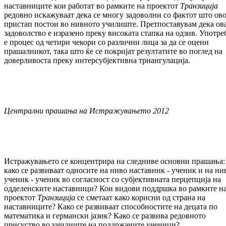
наставниците кои работат во рамките на проектот
Транзиција
редовно искажуваат дека се многу задоволни со фактот што ово
пристап постои во нивното училиште. Претпоставувам дека ов
задоволство е изразено преку високата стапка на одзив. Употре
е процес од четири чекори со различни лица за да се оцени
прашалникот, така што ќе се покријат резултатите во поглед на
доверливоста преку интерсубјективна триангулација.
Централни прашања на Истражувањето 2012
Истражувањето се концентрира на следниве основни прашања:
како се развиваат односите на ниво наставник - ученик и на ни
ученик - ученик во согласност со субјективната перцепција на
одделенските наставници? Кои видови поддршка во рамките н
проектот
Транзиција
се сметаат како корисни од страна на
наставниците? Како се развиваат способностите на децата по
математика и германски јазик? Како се развива редовното
присуство во училиште на поддржаните ученици?