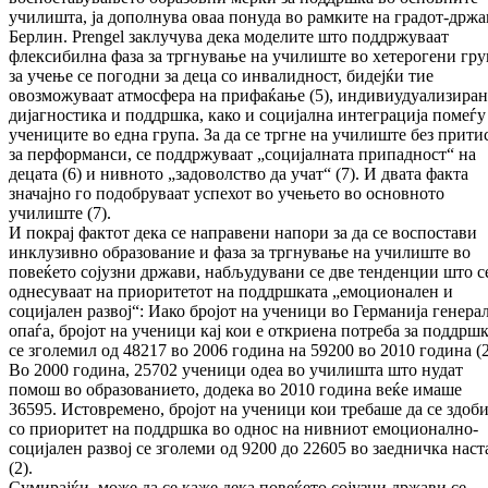
училишта, ја дополнува оваа понуда во рамките на градот-држа
Берлин. Prengel заклучува дека моделите што поддржуваат
флексибилна фаза за тргнување на училиште во хетерогени гр
за учење се погодни за деца со инвалидност, бидејќи тие
овозможуваат атмосфера на прифаќање (5), индивиудуализиран
дијагностика и поддршка, како и социјална интеграција помеѓу
учениците во една група. За да се тргне на училиште без прити
за перформанси, се поддржуваат „социјалната припадност“ на
децата (6) и нивното „задоволство да учат“ (7). И двата факта
значајно го подобруваат успехот во учењето во основното
училиште (7).
И покрај фактот дека се направени напори за да се воспостави
инклузивно образование и фаза за тргнување на училиште во
повеќето сојузни држави, набљудувани се две тенденции што с
однесуваат на приоритетот на поддршката „емоционален и
социјален развој“: Иако бројот на ученици во Германија генера
опаѓа, бројот на ученици кај кои е откриена потреба за поддршк
се зголемил од 48217 во 2006 година на 59200 во 2010 година (2
Во 2000 година, 25702 ученици одеа во училишта што нудат
помош во образованието, додека во 2010 година веќе имаше
36595. Истовремено, бројот на ученици кои требаше да се здоби
со приоритет на поддршка во однос на нивниот емоционално-
социјален развој се зголеми од 9200 до 22605 во заедничка наст
(2).
Сумирајќи, може да се каже дека повеќето сојузни држави се