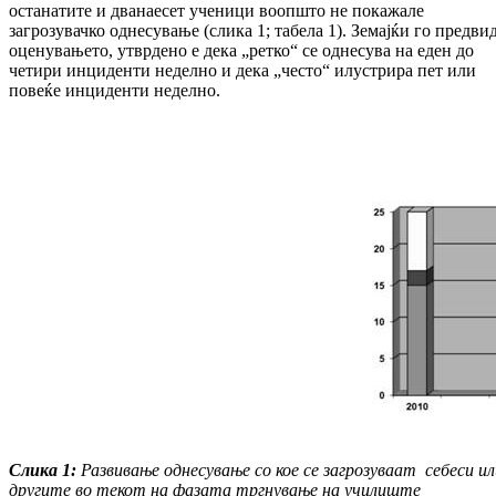
останатите и дванаесет ученици воопшто не покажале
загрозувачко однесување (слика 1; табела 1). Земајќи го предви
оценувањето, утврдено е дека „ретко“ се однесува на еден до
четири инциденти неделно и дека „често“ илустрира пет или
повеќе инциденти неделно.
Слика 1:
Развивање однесување со кое се загрозуваат себеси ил
другите во текот на фазата тргнување на училиште