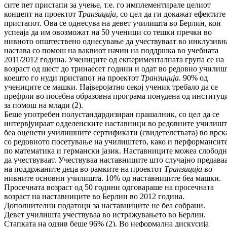
сите пет пристапи за учење, т.е. го имплементирале целиот
концепт на проектот
Транзиција
, со цел да ги докажат ефектите
пристапот. Ова се однесува на девет училишта во Берлин, кои
успеаја да им овозможат на 50 ученици со тешки пречки во
нивното општествено однесување да учествуваат во инклузивн
настава со помош на ваквиот начин на поддршка во учебната
2011/2012 година. Учениците од екперименталната група се на
возраст од шест до тринаесет години и одат во редовно училиш
коешто го нуди пристапот на проектот
Транзиција
. 90% од
учениците се машки. Најверојатно секој ученик требало да се
префрли во посебна образовна програма понудена од институц
за помош на млади (2).
Беше употребен полустандардизиран прашалник, со цел да се
интервјуираат одделенските наставници во редовните училишт
беа оценети училишните сертификати (свидетелствата) во врск
со редовното посетување на училиштето, како и перформансит
по математика и германски јазик. Наставниците можеа слобод
да учествуваат. Учествуваа наставниците што случајно предава
на поддржаните деца во рамките на проектот
Транзиција
во
нивните основни училишта. 10% од наставниците беа машки.
Просечната возраст од 50 години одговараше на просечната
возраст на наставниците во Берлин во 2012 година.
Дополнителни податоци за наставниците не беа собрани.
Девет училишта учествуваа во истражувањето во Берлин.
Стапката на одзив беше 96% (2). Во неформална дискусија