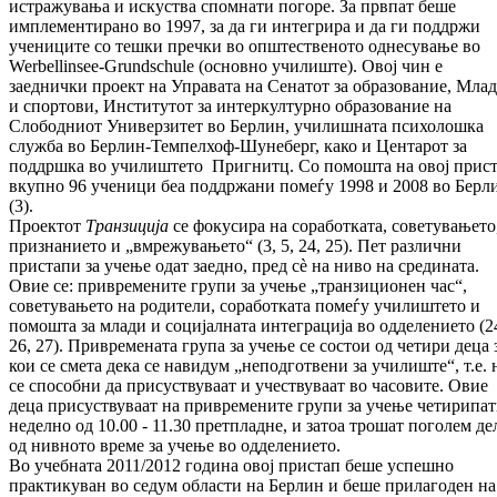
истражувања и искуства спомнати погоре. За првпат беше
имплементирано во 1997, за да ги интегрира и да ги поддржи
учениците со тешки пречки во општественото однесување во
Werbellinsee-Grundschule (основно училиште). Овој чин е
заеднички проект на Управата на Сенатот за образование, Мла
и спортови, Институтот за интеркултурно образование на
Слободниот Универзитет во Берлин, училишната психолошка
служба во Берлин-Темпелхоф-Шунеберг, како и Центарот за
поддршка во училиштето Пригнитц. Со помошта на овој прист
вкупно 96 ученици беа поддржани помеѓу 1998 и 2008 во Берл
(3).
Проектот
Транзиција
се фокусира на соработката, советувањето
признанието и „вмрежувањето“ (3, 5, 24, 25). Пет различни
пристапи за учење одат заедно, пред сѐ на ниво на средината.
Овие се: привремените групи за учење „транзиционен час“,
советувањето на родители, соработката помеѓу училиштето и
помошта за млади и социјалната интеграција во одделението (2
26, 27). Привремената група за учење се состои од четири деца 
кои се смета дека се навидум „неподготвени за училиште“, т.е. 
се способни да присуствуваат и учествуваат во часовите. Овие
деца присуствуваат на привремените групи за учење четирипа
неделно од 10.00 - 11.30 претпладне, и затоа трошат поголем де
од нивното време за учење во одделението.
Во учебната 2011/2012 година овој пристап беше успешно
практикуван во седум области на Берлин и беше прилагоден на