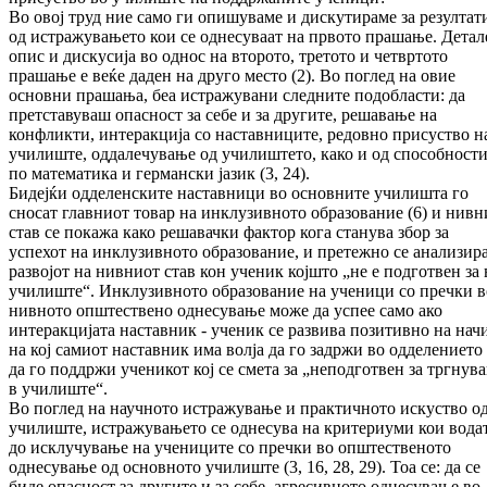
Во овој труд ние само ги опишуваме и дискутираме за резултат
од истражувањето кои се однесуваат на првото прашање. Детал
опис и дискусија во однос на второто, третото и четвртото
прашање е веќе даден на друго место (2). Во поглед на овие
основни прашања, беа истражувани следните подобласти: да
претставуваш опасност за себе и за другите, решавање на
конфликти, интеракција со наставниците, редовно присуство н
училиште, оддалечување од училиштето, како и од способност
по математика и германски јазик (3, 24).
Бидејќи одделенските наставници во основните училишта го
сносат главниот товар на инклузивното образование (6) и нивн
став се покажа како решавачки фактор кога станува збор за
успехот на инклузивното образование, и претежно се анализир
развојот на нивниот став кон ученик којшто „не е подготвен за 
училиште“. Инклузивното образование на ученици со пречки в
нивното општествено однесување може да успее само ако
интеракцијата наставник - ученик се развива позитивно на на
на кој самиот наставник има волја да го задржи во одделението
да го поддржи ученикот кој се смета за „неподготвен за тргнув
в училиште“.
Во поглед на научното истражување и практичното искуство о
училиште, истражувањето се однесува на критериуми кои вода
до исклучување на учениците со пречки во општественото
однесување од основното училиште (3, 16, 28, 29). Тоа се: да се
биде опасност за другите и за себе, агресивното однесување во