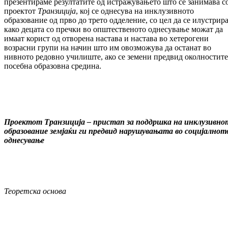
презентираме резултатите од истражувањето што се занимава с
проектот
Транзиција
, кој се однесува на инклузивното
образование од прво до трето одделение, со цел да се илустрир
како децата со пречки во општественото однесување можат да
имаат корист од отворена настава и настава во хетерогени
возрасни групи на начин што им овозможува да останат во
нивното редовно училиште, ако се земени предвид околностите
посебна образовна средина.
Проектот Транзиција – пристап за поддршка на инклузивно
образование земјаќи ги предвид нарушувањата во социјалнот
однесување
Теоретска основа