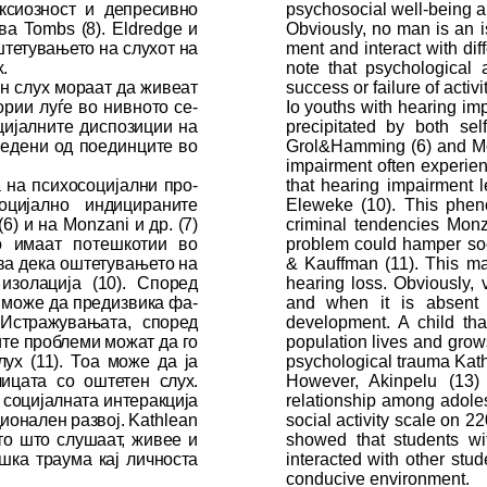
к­сиозност и деп­ресивно
psychosocial well
-
being a
ува
Tombs
(8).
Eldredge
и
Obviously
,
no man is an i
е­ту­ва­ње­то на слу­хот на
ment and interact with diff
х.
note that psychological a
ен слух мораат да живеат
success or failure of activ
ории луѓе во нивното се­
Io youths with hearing im
оцијалните диспозиции на
precipitated by both sel
изведени од поединците во
Grol&Hamming
(6) and Mo
impair
ment often experienc
а на психосоцијални про­
that hea
ring impairment l
цијално индицираните
Eleweke (10)
. This phen
(6) и на
Monzani
и др. (7)
criminal
ten
dencies
Monza
 имаат по­теш­котии во
problem
could hamper
soc
а дека ош­те­ту­ва­ње­то на
& Kauffman (11). This ma
 изолација (10). Според
hearing loss.
Obvious
ly,
а може да предизвика фа­
and when it is absent t
стражувањата, според
development. A child tha
ите про­блеми можат да го
population lives and grow
лух (11). Тоа може да ја
psychological trauma
Kath
 ли­ца­та со оштетен слух.
However,
Akinpelu (
1
3)
о­ци­јал­ната интеракција
relationship among adole
ционален раз­вој.
Kathlean
social activity scale on 2
ето што слушаат, жи­вее и
showed that students wit
ш­ка траума кај лич­нос­та
interacted with other stu
conducive environment.