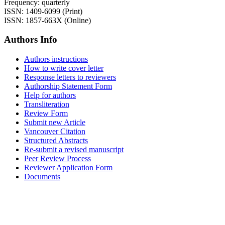
Frequency: quarterly
ISSN: 1409-6099 (Print)
ISSN: 1857-663X (Online)
Authors Info
Authors instructions
How to write cover letter
Response letters to reviewers
Authorship Statement Form
Help for authors
Transliteration
Review Form
Submit new Article
Vancouver Citation
Structured Abstracts
Re-submit a revised manuscript
Peer Review Process
Reviewer Application Form
Documents