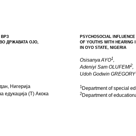
 ВРЗ
PSYCHOSOCIAL INFLUENCE
ВО ДРЖАВАТА ОЈО,
OF
YOUTHS WITH HEARING 
IN
OYO STATE
,
NIGERIA
1
Osisanya AYO
,
2
Adeniyi Sam OLUFEMI
,
Udoh Godwin GREGORY
дан, Нигерија
1
Department of special e
а едукација (Т) Акока
2
Department of educationa