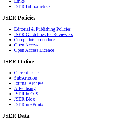
Links
JSER Bibliometrics
JSER Policies
Editorial & Publishing Policies
JSER Guidelines for Reviewers
Complaints procedure
Open Access
Open Access Licence
JSER Online
Current Issue
Subscription
Journal Archive
Advertising
JSER in OJS
JSER Blog
JSER in ePrints
JSER Data