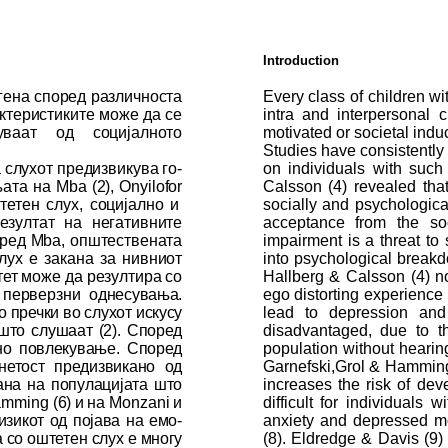
Introduction
рогена според различноста
Every class of children wi
рактеристиките може да се
intra and interpersonal c
у­ваат од социјалното
motivated or societal ind
Studies have consistently
 слухот предизвикува го­
on individuals with such
њата на
Mba
(2),
Onyilofor
Calsson (
4
)
revealed that 
тетен слух, социјално и
socially and psychological
зул­тат на негативните
acceptance from the so
оред
Mba
, општествената
impairment is a threat to s
ух е за­ка­на за нивниот
into psychological breakd
тет може да ре­зултира со
Hallberg & Calsson (4)
no
о перверзни
од­не­су­ва­ња.
ego distorting experience 
о пречки во слухот ис­кус­у
lead to depression and 
што слушаат (2). Според
disadvantaged, due to th
но повлекување. Според
population without hearin
не­тост предизвикано од
Garnefski,Grol & Hamming
а на по­пу­ла­ци­ја­та што
increases the risk of de
mming
(6) и на
Monzani
и
difficult for individuals
и­зи­кот од појава на емо­
anxiety and depressed m
 со ош­тетен слух е многу
(8). Eldredge & Davis (9)