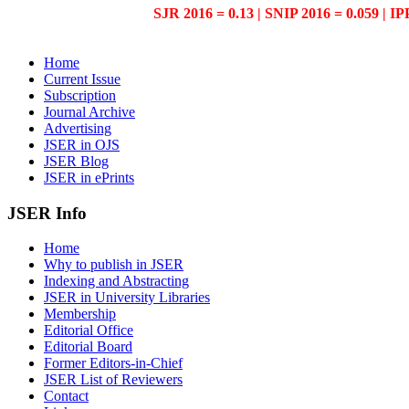
SJR 2016 = 0.13 | SNIP 2016 = 0.059 | IP
Home
Current Issue
Subscription
Journal Archive
Advertising
JSER in OJS
JSER Blog
JSER in ePrints
JSER Info
Home
Why to publish in JSER
Indexing and Abstracting
JSER in University Libraries
Membership
Editorial Office
Editorial Board
Former Editors-in-Chief
JSER List of Reviewers
Contact