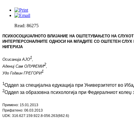
Read: 86275
ПСИХОСОЦИЈАЛНОТО ВЛИЈАНИЕ НА ОШТЕТУВАЊЕТО НА СЛУХОТ
ИНТЕРПЕРСОНАЛНИТЕ ОДНОСИ НА МЛАДИТЕ СО ОШТЕТЕН СЛУХ 
НИГЕРИЈА
1
Осисанија АЈО
,
2
Адениј Сам ОЛУФЕМИ
,
1
Удо Годвин ГРЕГОРИ
1
Оддел за специјална едукација при Универзитетот во Иба
2
Оддел
за образовна психологија при Федералниот колеџ з
Примено:
15
.
01
.201
3
Прифатено:
06
.
03
.201
3
UDK: 316.627:159.922.8-056.263(662.6)