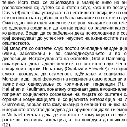
тешко. Исто така, се за­бе­лежува и значајно ниво на ан
расположение кај луѓето со ош­те­тен слух, како што посоч
Davis
(9) исто така укажуваат на не­га­тивното вли­ја­ние на ошт
пси­хо­со­ци­јал­на­та доб­ро­сос­тојба на младите со оштетен слу
Очигледно, ниту еден човек не е остров, мла­ди­те со оштет
во одредена средина и да контактираат со раз­лични катег
кој­дневие. Вреди да се забележи дека пси­хо­лош­ките и с
крај до­ве­дуваат до успех или неуспех на ак­тив­нос­тите 
оп­штес­тво­то.
Кај младите со оштетен слух постои очи­глед­на евиденциј
бле­ми, забележани и во самооднесувањето и во со
диспозиции. Ис­тра­жу­вањата на
Garnefski
,
Grol
и
Hamming
покажуваат дека адо­лесцентите со оштетен слух често
социјалните врски. Понатаму (
Owolawi
и
Eleweke
) се открив
слухот доведува до осаменост, од­би­вање и­ социјална
Monzani
и др., овој феномен на искривена са­мо­перцепциј
та­лис­тич­ко однесување со криминални тен­ден­ции (7).
И
Hallahan
и
Kauffman
, понатаму откриваат дека емо­цио­налн
попречат со­ци­јалното соз­ревање на лицата со оштетен с
ограничи ко­му­ни­ка­ци­јата и со­ци­јал­на­та интеракција на
Очигледно, вербалната ко­му­никација е ема­нентна нишка на с
и нејзиното отсуство до­ве­ду­ва до нарушен со­ци­јален и емо
и
Michael
сметаат дека детето што не ко­му­ни­ци­ра со луѓ
расте во ре­ла­тивна изолација, а тоа до­ве­дува до пси­хо­ло
(12).