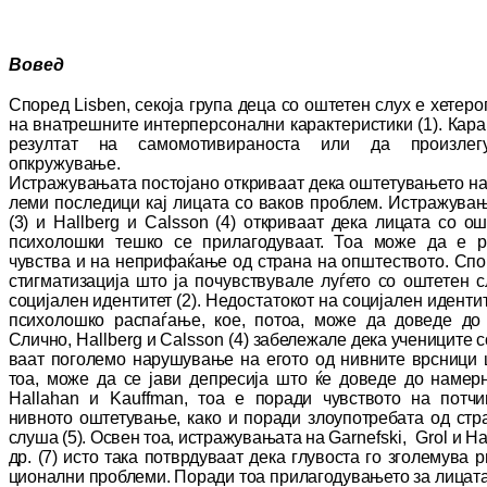
Вовед
Според
Lisben
, секоја група деца со ош­те­тен слух е хете
на внат­решните интерперсонални ка­рак­те­рис­ти­ки (1). Ка
ре­зул­тат на самомотивираноста или да произ­ле­г
опкружување.
Ис­тражувањата постојано откриваат дека ош­те­тувањето на
ле­ми последици кај лицата со ваков проблем. Ис­тражува
(3) и
Hallberg
и
Calsson
(4) откриваат дека лицата со ош
психолошки теш­ко се прилагодуваат. Тоа може да е ре­
чувства и на не­при­фа­ќа­ње од страна на општеството. Сп
стигматизација што ја по­чувствувале луѓето со оштетен сл
социјален идентитет (2). Не­дос­та­токот на социјален иденти
психолошко распаѓање, кое, по­тоа, може да доведе д
Слично,
Hallberg
и
Calsson
(4) за­бе­ле­жа­ле дека учениците с
ва
ат
поголемо нарушување на егото од нив­ните врсници 
тоа, може да се јави депресија што ќе доведе до намер
Hallahan
и
Kauffman
, тоа е поради чувството на по­тчи­
нивното ош­те­ту­ва­ње, како и по­ра­ди злоупотребата од стран
слуша (5). Освен тоа, ис­тражувањата на
Garnefski,
Grol
и
Ha
др. (7) исто така пот­врдуваат дека глу­вос­та го зголемува р
цио­нал­ни проблеми. По­ради тоа прилагодувањето за лицата