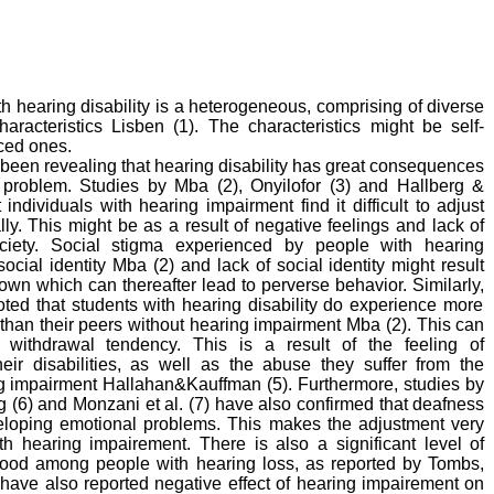
th hearing disability is a heterogeneous, comprising of diverse
haracteristics
Lisben (
1
)
. The characteristics might be self-
uced ones.
 been revealing that hearing disability has great consequences
 problem. Studies by
Mba (
2
)
,
Onyilofor (
3
)
and
Hallberg &
individuals with hearing impairment find it difficult to adjust
ly. This might be as a result of negative feelings and lack of
ciety. Social stigma experienced by people with hearing
ocial identity
Mba (
2
)
and lack of social identity might result
own which can thereafter lead to perverse behavior. Similarly,
ted that students with hearing disability do experience more
than their peers
without hearing impairment
Mba (
2
)
. This can
withdrawal tendency. This is a result of the feeling of
eir disabilities, as well as the abuse they suffer from the
g impairment
Hallahan&Kauffman
(
5
)
.
Furthermore, studies by
 (6) and Monzani et al. (7)
have
also confirmed that deafness
veloping emotional problems. This makes
the
adjustment very
 with hearing impairement. There is also
a
significant level of
ood among people with hearing loss
,
as reported by Tombs,
have
also reported negative effect of hearing impairement on