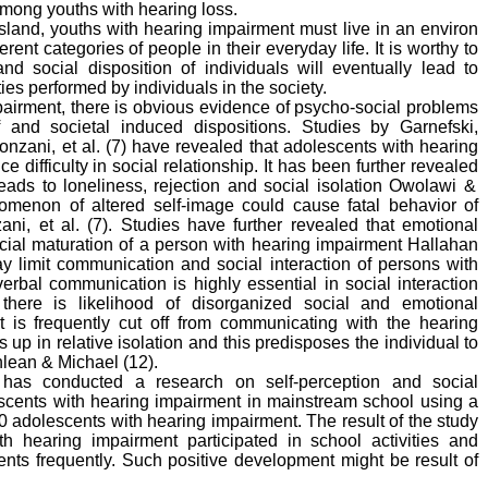
mong youths with hearing loss.
sland
,
youths with hearing impairment must live in an environ
erent categories of people in their everyday life. It is worthy to
nd social disposition of individuals will eventually lead to
ities performed by individuals in the society.
pairment, there is obvious evidence of psycho-social problems
f and societal induced dispositions. Studies
by Garnefski,
nzani, et al. (7)
have revealed that adolescents with hearing
e difficulty in social rela
tionship. It has been further
revealed
eads to loneliness, rejection and social isolation
Owolawi &
omenon of altered self-ima
ge could cause fatal behavior of
ni, et al. (7).
Studies have furt
her revealed that emotional
ial maturation of a person with hearing impairment
Hallahan
y limit communication and social interaction of persons with
 verbal communication is highly essen
tial in social interaction
here is likelihood of disorganized social and emotional
t is frequent
ly cut off
from
com
municating
with the hea
ring
s up in rela
tive isolation and this predisposes the individual to
lean & Michael (12).
has conducted a research on self-perception and social
scents with hearing impairment in mainstream school using a
20 adolescents with hearing impairment. The result of the study
h hearing impairment participated in school activities and
dents frequently. Such positive development might be result of