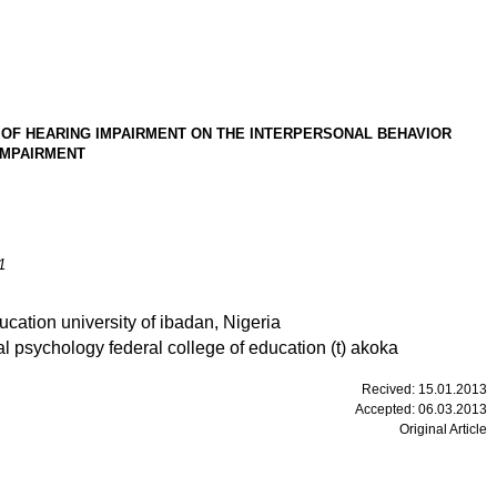
 OF
HEARING IMPAIRMENT ON THE INTERPERSONAL BEHAVIOR
IMPAIRMENT
1
ducation
university
of
ibadan
, N
igeria
l psychology federal college of education (t) akoka
Recived
:
15
.
01
.201
3
Accepted
:
06
.
03
.201
3
Original Article