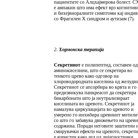
пациентите со Алцхајмерова болест. C
е ампакин што има ефект врз когнитив
и бихејвиоралните симптоми кај инди
со Фрагилен X синдром и аутизам (7).
2.
Хормонска терапија
Секретинот
е полипептид, составен од
аминокиселини, што се секретира во
тенкото црево како одговор на
хлороводородната киселина од желудни
Секретинот се апсорбира во крвта и го
предизвикува панкреасот да секретира
бикарбонати што ја неутрализираат
киселината во цревото. Секретинот ја
намалува циркулацијата во цревото и
умерено го инхибира цревниот мотилит
со што го забавува движењето на цревн
содржина. Поради неговите заштитни 
смирувачки ефекти на цревото, секрет
е користен како дел од дијагностички