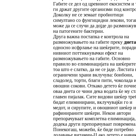
Габите се дел од цревниот екосистем и 
ги држат другите организми под контро
Доколку не се земаат пробиотици
симултано со фунгицидни лекови, тог
може да се случи да дојде до размножу
на патогените бактерии.
Друга важна постапка е контрола на
размножувањето на габите преку
диета
односно исфрлање на шеќерите, порад
нивниот поттикнувачки ефект на
размножувањето на габите. Основно
правило во елиминацијата на шеќерите 
тоа што е слатко, да не се јаде. Листата 
ограничени храни вклучува: бонбони,
сладолед, торти, благи пити, чоколада 
овошни сокови. Откако детето ќе почне
оваа диета се чини дека водата ќе му ст
главен пијалак. Сите видови шеќер тре
бидат елиминирани, вклучувајќи го и
медот, и сирупите, и овошниот шеќер и
рафинираните шеќери. Некои автори
препорачуваат комплетна елиминација,
додека други препорачуваат повремена
Понекогаш, можеби, ќе биде потребно
додавање витамин-Ц ако детето е нави