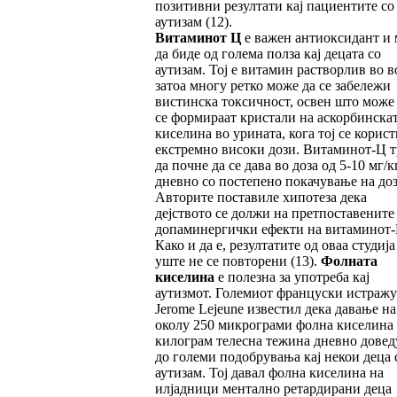
позитивни резултати кај пациентите со
аутизам (12).
Витаминот Ц
е важен антиоксидант и
да биде од голема полза кај децата со
аутизам. Тој е витамин растворлив во в
затоа многу ретко може да се забележи
вистинска токсичност, освен што може
се формираат кристали на аскорбинска
киселина во урината, кога тој се корист
екстремно високи дози. Витаминот-Ц т
да почне да се дава во доза од 5-10 мг/к
дневно со постепено покачување на доз
Авторите поставиле хипотеза дека
дејството се должи на претпоставените
допаминергички ефекти на витаминот-
Како и да е, резултатите од оваа студија
уште не се повторени (13).
Фолната
киселина
е полезна за употреба кај
аутизмот. Големиот француски истражу
Jerome Lejeune известил дека давање на
околу 250 микрограми фолна киселина
килограм телесна тежина дневно довед
до големи подобрувања кај некои деца 
аутизам. Тој давал фолна киселина на
илјадници ментално ретардирани деца