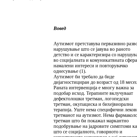
Вовед
Аутизмот претставува первазивно разв
нарушување што се јавува во раното
детство и се карактеризира со нарушув
во социјалната и комуникатвната сфера
намалени интереси и повторувачко
однесување (1).
Аутизмот би требало да биде
дијагностициран до возраст од 18 месе
Раната интервенција е многу важна за
подобар исход. Терапиите вклучуваат
дефектолошки третман, логопедски
третман, окупациска и бихејвиорална
терапија. Уште нема специфични леков
третманот на аутизмот. Нема фармако
третман што би покажал маркантно
подобрување на јадровите симптоми ка
што се социјалното, говорното и