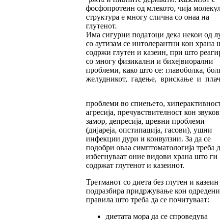
фосфопротеин од млекото, чија молеку
структура е многу слична со онаа на
глутенот.
Има сигурни податоци дека некои од л
со аутизам се интолерантни кон храна 
содржи глутен и казеин, при што реаги
со многу физикални и бихејвиорални
проблеми, како што се: главоболка, бол
желудникот, гадење, врискање и плач
проблеми во спиењето, хиперактивност
агресија, пречувствителност кон звуков
замор, депресија, цревни проблеми
(дијареја, опстипација, гасови), ушни
инфекции дури и конвулзии. За да се
подобри оваа симптоматологија треба д
избегнуваат оние видови храна што ги
содржат глутенот и казеинот.
Третманот со диета без глутен и казеин
подразбира придржување кон одредени
правила што треба да се почитуваат:
диетата мора да се спроведува