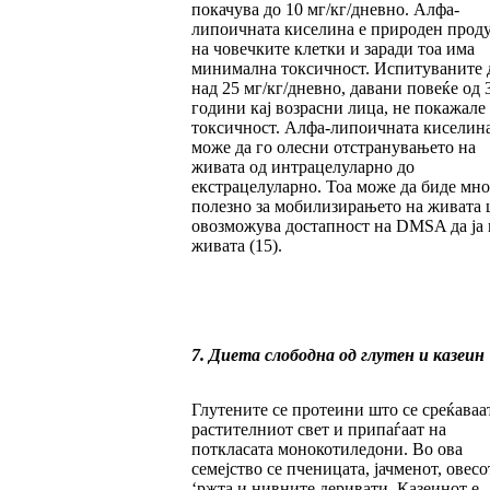
покачува до 10 мг/кг/дневно. Алфа-
липоичната киселина е природен прод
на човечките клетки и заради тоа има
минимална токсичност. Испитуваните 
над 25 мг/кг/дневно, давани повеќе од 
години кај возрасни лица, не покажале
токсичност. Алфа-липоичната киселин
може да го олесни отстранувањето на
живата од интрацелуларно до
екстрацелуларно. Тоа може да биде мно
полезно за мобилизирањето на живата 
овозможува достапност на DMSA да ја 
живата (15).
7. Диета слободна од глутен и казеин
Глутените се протеини што се среќаваа
растителниот свет и припаѓаат на
поткласата монокотиледони. Во ова
семејство се пченицата, јачменот, овесо
‘ржта и нивните деривати. Казеинот е