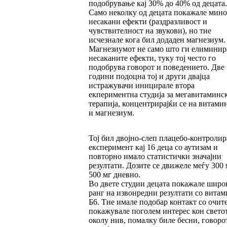
подобрување кај 30% до 40% од децата.
Само неколку од децата покажале мин
несакани ефекти (раздразливост и
чувствителност на звукови), но тие
исчезнале кога бил додаден магнезиум.
Магнезиумот не само што ги елиминир
несаканите ефекти, туку тој често го
подобрува говорот и поведението. Две
години подоцна тој и други двајца
истражувачи иницирале втора
екпериментна студија за мегавитаминс
терапија, концентрирајќи се на витами
и магнезиум.
Тој бил двојно-слеп плацебо-контролир
експеримент кај 16 деца со аутизам и
повторно имало статистички значајни
резултати. Дозите се движеле меѓу 300 
500 мг дневно.
Во двете студии децата покажале широ
ранг на извонредни резултати со витам
Б6. Тие имале подобар контакт со очите
покажувале поголем интерес кон свето
околу нив, помалку биле бесни, говоро