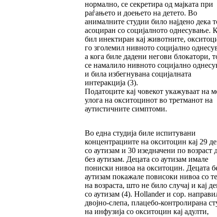
нормално, се секретира од мајката при
раѓањето и доењето на детето. Во
анималните студии било најдено дека то
асоциран со социјалното однесување. 
бил инектиран кај животните, окситоц
го зголемил нивното социјално однесу
а кога биле дадени негови блокатори, 
се намалило нивното социјално однес
и била избегнувана социјалната
интеракција (3).
Податоците кај човекот укажуваат на 
улога на окситоцинот во третманот на
аутистичните симптоми.
Во една студија биле испитувани
концентрациите на окситоцин кај 29 де
со аутизам и 30 изедначени по возраст 
без аутизам. Децата со аутизам имале
пониски нивоа на окситоцин. Децата б
аутизам покажале повисоки нивоа со т
на возраста, што не било случај и кај д
со аутизам (4). Hollander и сор. направи
двојно-слепа, плацебо-контролирана ст
на инфузија со окситоцин кај адулти,