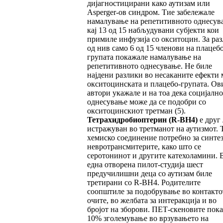
дијагностицирани како аутизам или
Asperger-ов синдром. Тие забележале
намалување на репетитивното однесув
кај 13 од 15 набљудувани субјекти кои
примиле инфузија со окситоцин. За раз
од нив само 6 од 15 членови на плацебо
групата покажале намалување на
репетитивното однесување. Не биле
најдени разлики во несаканите ефекти 
окситоцинската и плацебо-групата. Ов
автори укажале и на тоа дека социјалн
однесување може да се подобри со
окситоцинскиот третман (5).
Тетрахидробиоптерин
(R-BH4)
е друг 
истражуван во третманот на аутизмот. Т
хемиско соединение потребно за синтез
невротрансмитерите, како што се
серотонинот и другите катехоламини. 
една отворена пилот-студија шест
предучилишни деца со аутизам биле
третирани со R-BH4. Родителите
соопштиле за подобрување во контакто
очите, во желбата за интеракција и во
бројот на зборови. ПЕТ-скеновите пок
10% зголемување во врзувањето на