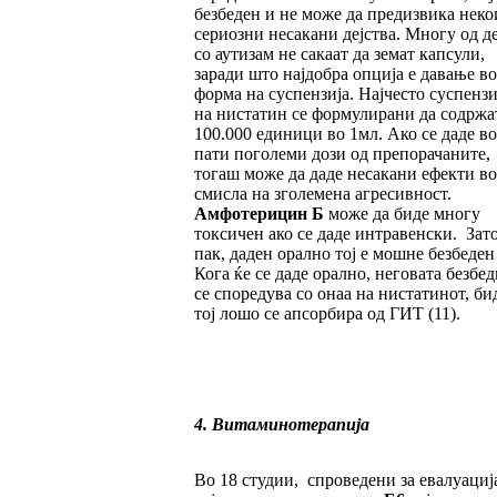
безбеден и не може да предизвика неко
сериозни несакани дејства. Многу од д
со аутизам не сакаат да земат капсули,
заради што најдобра опција е давање во
форма на суспензија. Најчесто суспенз
на нистатин се формулирани да содржа
100.000 единици во 1мл. Ако се даде во
пати поголеми дози од препорачаните,
тогаш може да даде несакани ефекти во
смисла на зголемена агресивност.
Амфотерицин Б
може да биде многу
токсичен ако се даде интравенски. Зато
пак, даден орално тој е мошне безбеден
Кога ќе се даде орално, неговата безбе
се споредува со онаа на нистатинот, би
тој лошо се апсорбира од ГИТ (11).
4. Витаминотерапија
Во 18 студии, спроведени за евалуациј