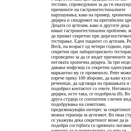
тестови, спроведувани за да ги евалуир
причините на гастроинтестиналните
нарушувања; како на пример, хронична
дијареа и синдромот на иритабилни цре
Децата со аутизам, како и другите деца
имаат гастроинтестинални проблеми, 
да примат секретин при дијагностичко
тестирање. Еден пациент со аутизам, Pe
Beck, на возраст од четири години, пр
секретин при лабораториското тестира
спроведено за да се видат причините за
неговата хронична дијареа. За три неде
давање инфузија со секретин однесува
маркантно му се променило. Peter може
изрече преку 100 зборови, да каже куси
реченици, да одговара на прашањата и 
подобрил контактот со очите. Неговата
дијареа, исто така, се подобрила (8). Во
друга студија се соопштени слични ви
подобрувања на симптоми,
предизвикувајќи интерес за секретинот
можна терапија за аутизмот. Во оваа ст
се укажува дека секретинот може да ја
подобри состојбата со цревната лигави
односно да ја нормализира, со што се