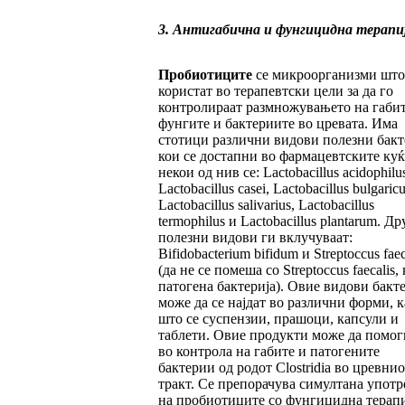
3. Антигабична и фунгицидна терапи
Пробиотиците
се микроорганизми што
користат во терапевтски цели за да го
контролираат размножувањето на габит
фунгите и бактериите во цревата. Има
стотици различни видови полезни бак
кои се достапни во фармацевтските куќ
некои од нив се: Lactobacillus acidophilus
Lactobacillus casei, Lactobacillus bulgaricu
Lactobacillus salivarius, Lactobacillus
termophilus и Lactobacillus plantarum. Др
полезни видови ги вклучуваат:
Bifidobacterium bifidum и Streptoccus fae
(да не се помеша со Streptoccus faecalis, 
патогена бактерија). Овие видови бакт
може да се најдат во различни форми, к
што се суспензии, прашоци, капсули и
таблети. Овие продукти може да помог
во контрола на габите и патогените
бактерии од родот Clostridia во цревнио
тракт. Се препорачува симултана употр
на пробиотиците со фунгицидна терапи