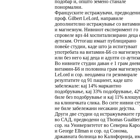
подобар и, општо земено станале
понормални.
Француските истражувачи, предводени
проф. Gilbert LeLord, направиле
дополнително истражување со витами
и магнезиум. Нивниот експеримент го
спровеле врз 44 хоспитализирани деца 
аутизам. Оттогаш имаат публицирано
повеќе студии, каде што ја испитуваат
употребата на витамин-Б6 со магнезиу
или без него кај деца и адулти со аутиза
Во нивните студии даван е 1 грам днев
витамин-Б6 и половина грам магнезиум
LeLord и сор. неодамна ги резимирале
резултатите од 91 пациент, каде што
забележале: кај 14% маркантно
подобрување, кај 33% подобрување, 4
биле без подобрување и кај 11% влошу
на клиничката слика. Во сите нивни ст
не биле забележани несакани дејства.
Други две студии од истражувачките г
во САД, предводени од Thomas Gualtier
сор. на Универзитетот во Северна Кар
и George Ellman и сор. од Сонома,
државната болница во Калифорнија, и