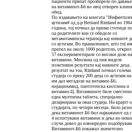
пациенти првпат прозбореле по давање
на витаминот-Б6 во овој отворен клин
обид.
По издавањето на книгата "Инфантиле
аутизам# од д-р Bernard Rimland во 196
година, тој почнал да прима стотици п
од родителите кои се обиделе со
мегавитаминска терапија кај нивните д
со аутизам. Во прашалникот, што тој им
пратил на околу 1000 родители, открил
57 експериментирале со високи дози н
витамини. Мнозина од нив виделе
позитивни резултати кај нивните деца.
резултат на тоа, Rimland почнал голема
студија со преку 200 деца со аутизам на
им дал мегадози на витамин-Б6,
нијацинамид, пантотенска киселина и
витамин-Ц. Витамините биле сместени
една мултипна таблета, специјално
дизајнирана за оваа студија. На крајот о
студијата, по четири месеци, било јасно
дека витаминот Б6 бил најважниот од с
4 испитувани витамини и дека во неко
случи довел до извонредно подобрувањ
Витаминот-Б6 покажал значително