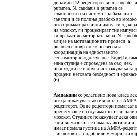
допамин D2 рецепторот во n. caudatus и
putamen. N. caudatus и putamen се
компоненти на системот на базалните
ганглии и се полиња длабоко во мозоко
што примаат различни импулси од кора
на мозокот, ги процесираат тие импулс
ги враќаат до моторната кора. N. caudat
влијае на мотивационите процеси, а
putamen е поврзан со несвесната
координација на едноставното
сензомоторно однесување. Бидејќи сам
една студија е спроведена за овој лек,
неопходни се и други истражувања за д
процени неговата безбедност и ефикас
(6).
Ампакини
се релативно нова класа ле
што ја покачуваат активноста на AMPA
рецепторот. Овие рецептори помагаат 
пренесување на глутаматните сигнали 
мозокот. Студиите покажуваат дека ови
зони во мозокот се помалку активни и
имаат помала густина на AMPA-рецепт
Тие лекови ја подобриле меморијата кај