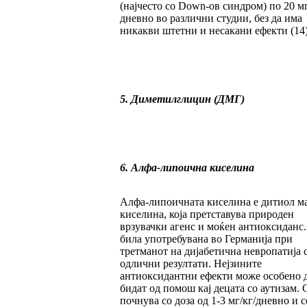
(најчесто со Down-ов синдром) по 20 м
дневно во различни студии, без да има
никакви штетни и несакани ефекти (14)
5. Диметилглицин (ДМГ)
6. Алфа-липоична киселина
Алфа-липоичната киселина е дитиол м
киселина, која претставува природен
врзувачки агенс и моќен антиоксиданс.
била употребувана во Германија при
третманот на дијабетична невропатија 
одлични резултати. Нејзините
антиоксидантни ефекти може особено 
бидат од помош кај децата со аутизам. 
почнува со доза од 1-3 мг/кг/дневно и с