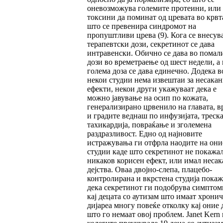
оневозможува големите протеини, или
токсини да поминат од цревата во крвта
што се превенира синдромот на
пропуштливи црева (9). Кога се внесув
терапевтски дози, секретинот се дава
интравенски. Обично се дава во помал
дози во времетраење од шест недели, а 
голема доза се дава единечно. Додека в
некои студии нема извештаи за несака
ефекти, некои други укажуваат дека е
можно јавување на осип по кожата,
генерализирано црвенило на главата, в
и градите веднаш по инфузијата, треска
тахикардија, повраќање и зголемена
раздразливост. Едно од најновите
истражувања ги отфрла наодите на они
студии каде што секретинот не покажа
никаков корисен ефект, или имал неса
дејства. Оваа двојно-слепа, плацебо-
контролирана и вкрстена студија пока
дека секретинот ги подобрува симптом
кај децата со аутизам што имаат хрони
дијареа многу повеќе отколку кај оние 
што го немаат овој проблем. Janet Kern 