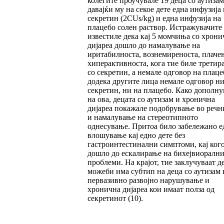
колегите проучувале 19 деца со аутизам
давајќи му на секое дете една инфузија 
секретин (2CUs/kg) и една инфузија на
плацебо солен раствор. Истражувачите
известиле дека кај 5 момчиња со хрони
дијареа дошло до намалување на
иритабилноста, вознемиреноста, плаче
хиперактивноста, кога тие биле третир
со секретин, а немале одговор на плаце
додека другите лица немале одговор ни
секретин, ни на плацебо. Како дополн
на ова, децата со аутизам и хронична
дијареа покажале подобрување во речн
и намалување на стереотипното
однесување. Притоа било забележано е
влошување кај едно дете без
гастроинтестинални симптоми, кај ког
дошло до ескалирање на бихејвиорални
проблеми. На крајот, тие заклучуваат д
можеби има субтип на деца со аутизам
первазивно развојно нарушување и
хронична дијареа кои имаат полза од
секретинот (10).