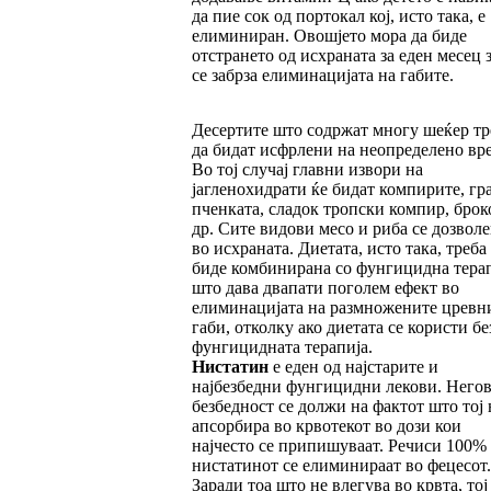
да пие сок од портокал кој, исто така, е
елиминиран. Овошјето мора да биде
отстрането од исхраната за еден месец з
се забрза елиминацијата на габите.
Десертите што содржат многу шеќер тр
да бидат исфрлени на неопределено вр
Во тој случај главни извори на
јагленохидрати ќе бидат компирите, гра
пченката, сладок тропски компир, брок
др. Сите видови месо и риба се дозвол
во исхраната. Диетата, исто така, треба
биде комбинирана со фунгицидна терап
што дава двапати поголем ефект во
елиминацијата на размножените цревн
габи, отколку ако диетата се користи бе
фунгицидната терапија.
Нистатин
е еден од најстарите и
најбезбедни фунгицидни лекови. Негов
безбедност се должи на фактот што тој 
апсорбира во крвотекот во дози кои
најчесто се припишуваат. Речиси 100%
нистатинот се елиминираат во фецесот.
Заради тоа што не влегува во крвта, тој