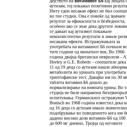
дејството на
витаминот Б6
кај лицата 
аутизам, тој покажал позитивни резулта
Ниту еден несакан ефект не бил соопш
во тие студии. Ова е повеќе од значаен
резултат за ефикасноста и безбедноста,
особено ако се знае дека другите леков
се даваат кај аутизмот покажале
неконзистентни резултати и имале ризи
несакани ефекти. Истражувањата за
употребата на витаминот Б6 почнале во
тите години од минатиот век. Во 1966
година двајца британски невролози - A.
Heeley и G.E. Roberts – соопштиле дека 
11 од 19 деца со аутизам нашле абнорм
метаболити во урината при употребата
триптофански тест. Давајќи им по 30 м
таблета витамин-Б6 дошло до
нормализирање на нивната урина. Во т
студија не биле направени бихејвиорал
испитувања. Германскиот истражувач V
Bonisch во 1968 година известил дека к
од 16 деца со аутизам имало значителн
подобрување во поведението кога им б
дадено високи дози витамин-Б6 од 100
до 600 мг дневно. Тројца од неговите