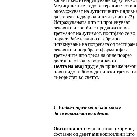
когнитивното нарушување кај аутизмот
Медицинските видови терапии често и
овозможуваат на аутистичните индиви
да живеат надвор од институциите (2).
Истражувањата што ги проценуваат
лековите и кои биле предложени во
третманот на аутизмот, постојано се во
пораст. Забележливо е забрзано
истакнување на потребата од тестирањ
лековите и подобра информација за
третманите што треба да биде побрзо
достапна отколку во минатото.
Целта на овој труд
е да прикаже некои
нови видови биомедицински третмани
се користат во светот.
1. Видови третмани кои може
да се користат во иднина
Окситоцинот
е мал пептиден хормон,
составен од девет аминокиселини што,