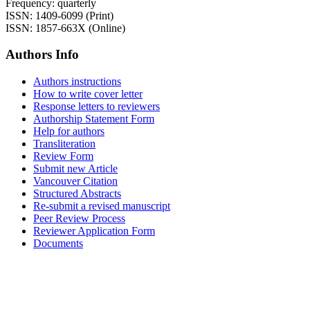
Frequency: quarterly
ISSN: 1409-6099 (Print)
ISSN: 1857-663X (Online)
Authors Info
Authors instructions
How to write cover letter
Response letters to reviewers
Authorship Statement Form
Help for authors
Transliteration
Review Form
Submit new Article
Vancouver Citation
Structured Abstracts
Re-submit a revised manuscript
Peer Review Process
Reviewer Application Form
Documents