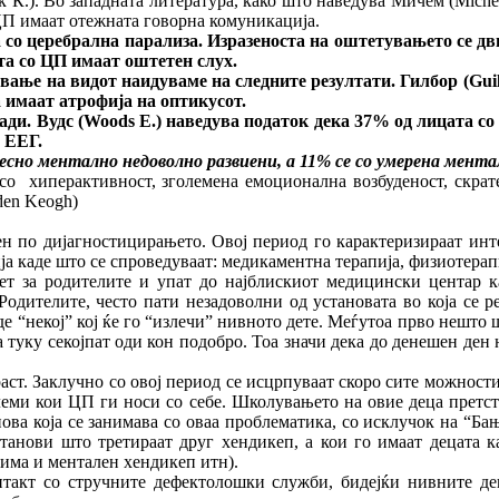
иќ К.). Во западната литература, како што наведува Мичем (Mic
 ЦП имаат отежната говорна комуникација.
а со церебрална парализа. Изразеноста на оштетувањето се дв
та со ЦП имаат оштетен слух.
 на видот наидуваме на следните резултати. Гилбор (
Guil
 имаат атрофија на оптикусот.
и. Вудс (
Woods E.
) наведува податок дека 37% од лицата со
 ЕЕГ.
 ментално недоволно развиени, а 11% се со умерена ментал
со хиперактивност, зголемена емоционална возбуденост, скрате
den Keogh)
н по дијагностицирањето. Овој период го карактеризираат инт
 каде што се спроведуваат: медикаментна терапија, физиотерапи
т за родителите и упат до најблискиот медицински центар ка
одителите, често пати незадоволни од установата во која се р
де “некој” кој ќе го “излечи” нивното дете. Меѓутоа прво нешто 
а туку секојпат оди кон подобро. Тоа значи дека до денешен ден
аст. Заклучно со овој период се исцрпуваат скоро сите можност
еми кои ЦП ги носи со себе. Школувањето на овие деца претста
ова која се занимава со оваа проблематика, со исклучок на “Бањ
танови што третираат друг хендикеп, а кои го имаат децата к
има и ментален хендикеп итн).
онтакт со стручните дефектолошки служби, бидејќи нивните де