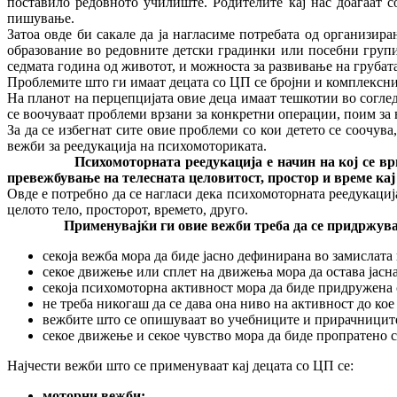
поставило редовното училиште. Родителите кај нас доаѓаат с
пишување.
Затоа овде би сакале да ја нагласиме потребата од организ
образование во редовните детски градинки или посебни групи 
седмата година од животот, и можноста за развивање на грубата
Проблемите што ги имаат децата со ЦП се бројни и комплексни,
На планот на перцепцијата овие деца имаат тешкотии во согле
се воочуваат проблеми врзани за конкретни операции, поим за 
За да се избегнат сите овие проблеми со кои детето се соочув
вежби за реедукација на психомоториката.
Психомоторната реедукација е начин на кој се врши ре
превежбување на телесната целовитост, простор и време кај
Овде е потребно да се нагласи дека психомоторната реедукација
целото тело, просторот, времето, друго.
Применувајќи ги овие вежби треба да се придржуваме
секоја вежба мора да биде јасно дефинирана во замислата
секое движење или сплет на движења мора да остава јасна
секоја психомоторна активност мора да биде придружена 
не треба никогаш да се дава она ниво на активност до кое
вежбите што се опишуваат во учебниците и прирачниците 
секое движење и секое чувство мора да биде пропратено с
Најчести вежби што се применуваат кај децата со ЦП се:
моторни вежби;