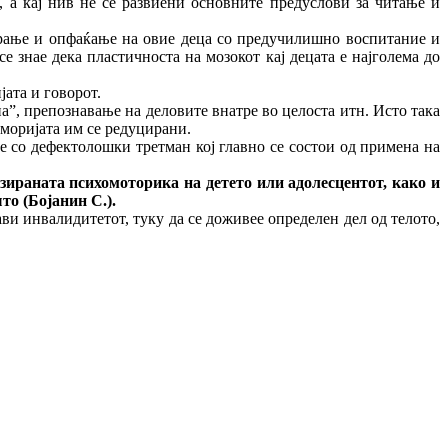
, а кај нив не се развиени основните предуслови за читање и
ирање и опфаќање на овие деца со предучилишно воспитание и
 знае дека пластичноста на мозокот кај децата е најголема до
ата и говорот.
”, препознавање на деловите внатре во целоста итн. Исто така
еморијата им се редуцирани.
не со дефектолошки третман кој главно се состои од примена на
ната психомоторика на детето или адолесцентот, како и
то (Бојанин С.).
ави инвалидитетот, туку да се доживее определен дел од телото,