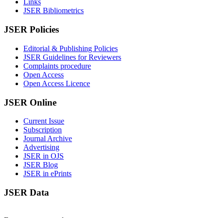
Links
JSER Bibliometrics
JSER Policies
Editorial & Publishing Policies
JSER Guidelines for Reviewers
Complaints procedure
Open Access
Open Access Licence
JSER Online
Current Issue
Subscription
Journal Archive
Advertising
JSER in OJS
JSER Blog
JSER in ePrints
JSER Data