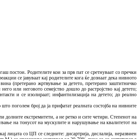
ш постои. Родителите кои за прв пат се сретнуваат со пречки
реакции се јавуваат кај родителите кога ќе дознаат дека нивното
 вина (претерано жртвување за детето, претерано заштитничко
него или неговото семејство дошло до растројство кај детето;
нтакти и се изолираат; инфантилизација на детето; до реално
о што поголем број да ја прифатат реалната состојба на нивните
и долните екстремитети, а не ретко и сите четири. Степенот на
ување на тонусот на мускулите и нарушување на квалитетот на
ј лицата со ЦП се следните: дисартрија, дислалија, неразвиен