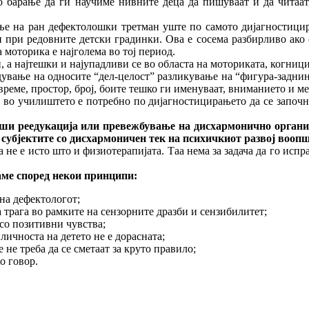
о барање да ги научиме нивните деца да пишуваат и да читаат
ирање на ран дефектолошки третман уште по самото дијагностиц
при редовните детски градинки. Ова е сосема разбирливо ако се
 моторика е најголема во тој период.
 а најтешки и најупадливи се во областа на моториката, когнициј
дување на односите “дел-целост” разликување на “фигура-заднина
време, простор, број, боите тешко ги именуваат, вниманието и м
а, во училиштето е потребно по дијагностицирањето да се започ
едукација или превежбување на дисхармонично организира
 субјектите со дисхармоничен тек на психичкиот развој воопш
 не е исто што и физиотерапијата. Таа нема за задача да го испр
 според некои принципи:
 на дефектологот;
 трага во рамките на сензорните дразби и сензибилитет;
со позитивни чувства;
 личноста на детето не е дорасната;
не треба да се сметаат за круто правило;
о говор.