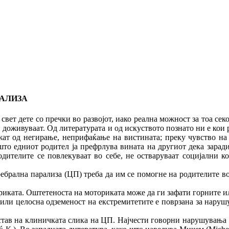
РАЛИЗА
те со пречки во развојот, иако реална можност за тоа секога
ги доживуваат. Од литературата и од искуството познато ни е кои 
ижат од негирање, неприфаќање на вистината; преку чувство на
што едниот родител ја префрлува вината на другиот дека заради 
одителите се повлекуваат во себе, не остваруваат социјални ко
еребрална парализа (ЦП) треба да им се помогне на родителите в
иката. Оштетеноста на моториката може да ги зафати горните ил
или целосна одземеност на екстремитетите е поврзана за наруш
став на клиничката слика на ЦП. Најчести говорни нарушувања ка