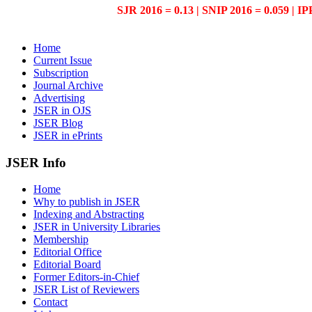
SJR 2016 = 0.13 | SNIP 2016 = 0.059 | IP
Home
Current Issue
Subscription
Journal Archive
Advertising
JSER in OJS
JSER Blog
JSER in ePrints
JSER Info
Home
Why to publish in JSER
Indexing and Abstracting
JSER in University Libraries
Membership
Editorial Office
Editorial Board
Former Editors-in-Chief
JSER List of Reviewers
Contact