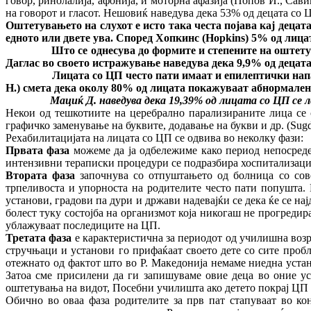
говор, ринолалија, афонија, и моторна афазија (Попов И., Сав
на говорот и гласот. Нешовиќ наведува дека 53% од децата со
Оштетувањето на слухот е исто така честа појава кај децат
едното или двете ува. Според Хопкинс (
Hopkins
) 5% од лица
Што се однесува до формите и степените на оштетување
Даглас во своето истражување наведува дека 9,9% од децата
Лицата со ЦП често пати имаат и епилептички напад
H
.) смета дека околу 80% од лицата покажуваат абнормален
Мациќ Д. наведува дека 19,39% од лицата со ЦП се лесно
Некои од тешкотиите на церебрално парализираните лица се 
графичко заменување на буквите, додавање на букви и др. (Sug
Рехабилитацијата на лицата со ЦП се одвива во неколку фази:
Првата фаза
можеме да ја одбележиме како период непосреде
интензивни тераписки процедури се подразбира хоспитализација
Втората фаза
започнува со отпуштањето од болница со сове
трпеливоста и упорноста на родителите често пати попушта. Р
установи, градови па дури и држави надевајќи се дека ќе се нај
болест туку состојба на организмот која никогаш не прогредир
ублажуваат последиците на ЦП.
Третата фаза
е карактеристична за периодот од училишна возр
стручњаци и установи го прифаќаат своето дете со сите пробл
отежнато од фактот што во Р. Македонија немаме ниедна устан
Затоа сме присилени да ги запишуваме овие деца во оние ус
оштетувања на видот, Посебни училишта ако детето покрај ЦП 
Обично во оваа фаза родителите за прв пат стапуваат во к