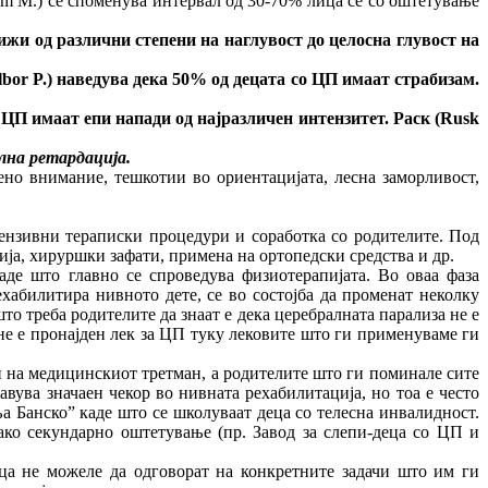
hem M.) се споменува интервал од 30-70% лица се со оштетување
ижи од различни степени на наглувост до целосна глувост на
bor P.)
наведува дека 50% од децата со ЦП имаат страбизам.
 ЦП имаат епи напади од најразличен интензитет. Раск (
Rusk
на ретардација.
но внимание, тешкотии во ориентацијата, лесна заморливост,
ензивни тераписки процедури и соработка со родителите. Под
ја, хируршки зафати, примена на ортопедски средства и др.
де што главно се спроведува физиотерапијата. Во оваа фаза
ехабилитира нивното дете, се во состојба да променат неколку
што треба родителите да знаат е дека церебралната парализа не е
 не е пронајден лек за ЦП туку лековите што ги применуваме ги
и на медицинскиот третман, а родителите што ги поминале сите
вува значаен чекор во нивната рехабилитација, но тоа е често
а Банско” каде што се школуваат деца со телесна инвалидност.
ако секундарно оштетување (пр. Завод за слепи-деца со ЦП и
ца не можеле да одговорат на конкретните задачи што им ги