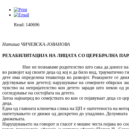
Read: 140696
Наташа ЧИЧЕВСКА-ЈОВАНОВА
РЕХАБИЛИТАЦИЈА НА ЛИЦАТА СО ЦЕРЕБРАЛНА ПА
Ние не познаваме родителство што сака да донесе на свет де
во развојот кај своите деца од кој и да било вид, трауматично 
дете има определена тешкотија во развојот. Реакциите се дв
дејствување кон детето); нарушување на семејните обврски за
чувство на непријателство кон детето заради што некои од р
согледување на состојбата на детето.
Затоа најнапред во семејствата во кои се појавуваат деца со ц
деца.
Една од главната клиничка слика на ЦП е оштетеноста на мотор
оштетувањето се движи од дискретно до упадливо. Делумната 
движењата.
Нарушувањето на говорот и гласот е мошне честа појава во со