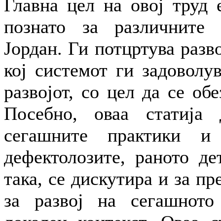
Главна цел на овој труд 
познато за различните 
Јордан. Ги потцртува разв
кој системот ги задоволу
развојот, со цел да се обе
Посебно, оваа статија 
сегашните практики и
дефектолозите, раното де
така, се дискутира и за п
за развој на сегашното