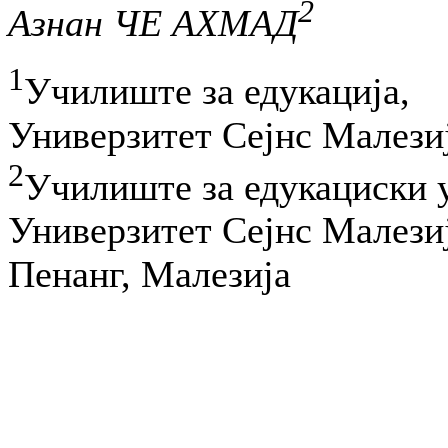
2
Азнан ЧЕ АХМАД
1
Училиште за едукација,
Универзитет Сејнс Малези
2
Училиште за едукациски 
Универзитет Сејнс Малези
Пенанг, Малезија