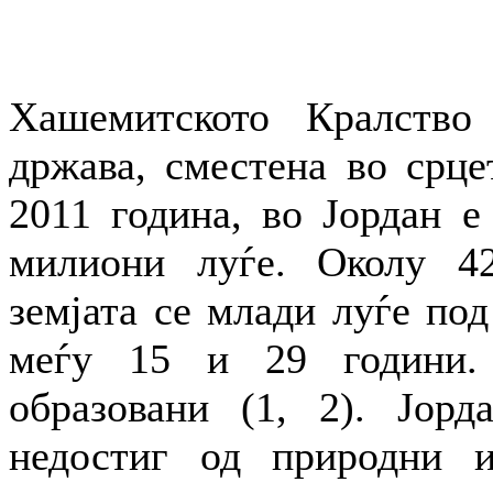
Хашемитското Кралство 
држава, сместена во срце
2011 година, во Јордан е
милиони луѓе. Околу 42
земјата се млади луѓе под
меѓу 15 и 29 години.
образовани (1, 2). Јорд
недостиг од природни и