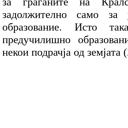
за граѓаните на Кралс
задолжително само за 
образование. Исто так
предучилишно образован
некои подрачја од земјата (