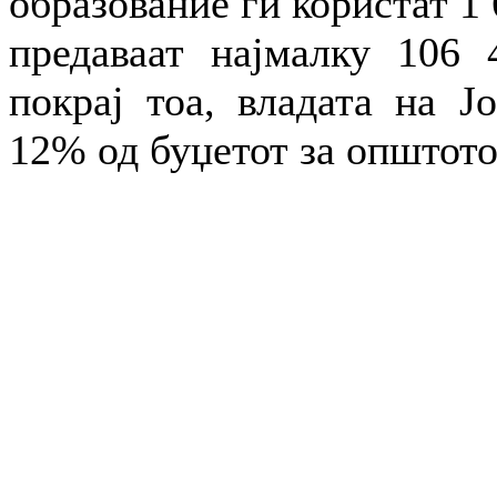
образование ги користат 1 
предаваат најмалку 106 
покрај тоа, владата на Ј
12% од буџетот за општото