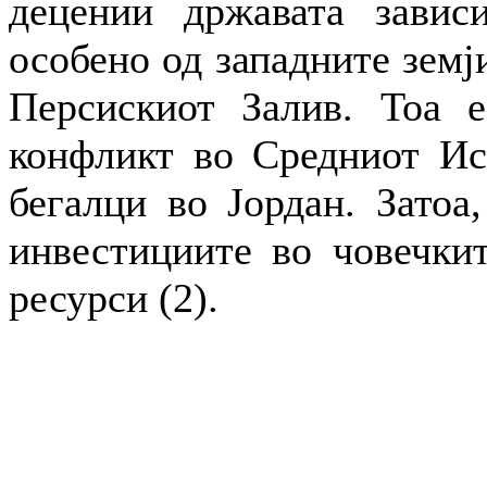
децении државата завис
особено од западните земј
Персискиот Залив. Тоа е
конфликт во Средниот Ист
бегалци во Јордан. Затоа,
инвестициите во човечкит
ресурси (2).