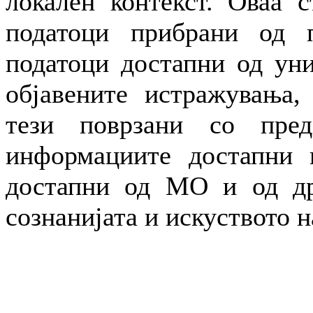
локален контекст. Оваа с
податоци прибрани од п
податоци достапни од уни
објавените истражувања,
тези поврзани со пре
информациите достапни н
достапни од МО и од др
сознанијата и искуството н