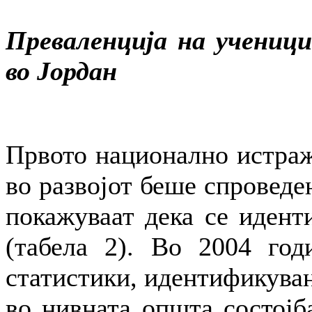
Преваленција на ученици
во Јордан
Првото национално истраж
во развојот беше спроведе
покажуваат дека се идент
(табела 2). Во 2004 год
статистики, идентификуван
во нивната општа состојба