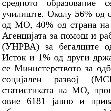
средното образование 
училиште. Околу 56% од о
од МО, 40% од страна на 
Агенцијата за помош и ра
(УНРВА) за бегалците о
Исток и 1% од други држа
се Министерството за одб
социјален развој (МС
статистиката на МО, проц
овие 6181 јавно и прив