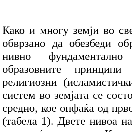
Како и многу земји во све
обврзано да обезбеди обр
нивно фундаментално
образовните принципи
религиозни (исламистичк
систем во земјата се сост
средно, кое опфаќа од прв
(табела 1). Двете нивоа н