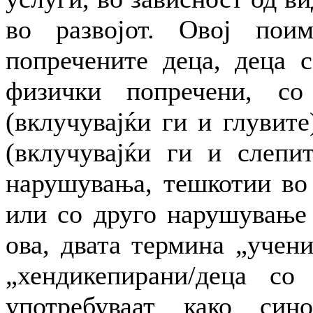
во развојот. Овој пои
попречените деца, деца 
физички попречени, со
(вклучувајќи ги и глувите
(вклучувајќи ги и слепит
нарушувања, тешкотии во 
или со друго нарушување 
ова, двата термина „учен
„хендикепирани/деца со
употребуваат како син