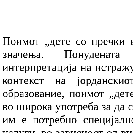
Поимот „дете со пречки в
значења. Понуденат
интерпретација на истражу
контекст на јорданскио
образование, поимот „дете
во широка употреба за да 
им е потребно специјалн
услуги, во зависност од ви