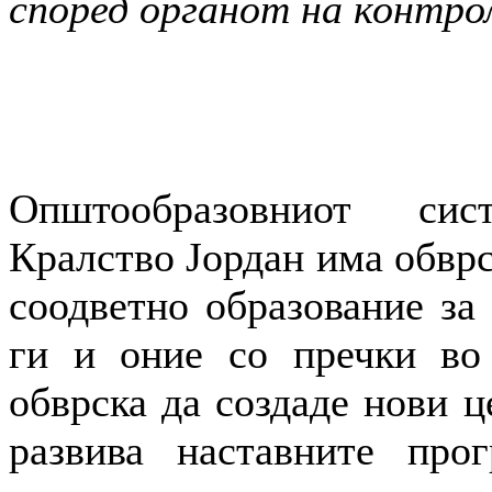
според органот на контрол
Општообразовниот си
Кралство Јордан има обврс
соодветно образование за 
ги и оние со пречки во 
обврска да создаде нови ц
развива наставните про