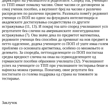
директорот на училиштето и родителите. Според тоа, ученицит
со ТПП имаат помалку часови. Овие часови се договорени за
секој ученик посебно, а вкупниот број на часови е различно
распределен по различни предмети. Разликата помеѓу редовнит
ученици со ПОП во однос на флуидната интелигенција и
академските достигнувања соодветствува со другите
истражувања (11, 13). И покрај тоа што според училишниот усп
резултатите беа слични на американските лонгитудинални
истражувања (7). Ова значи дека по предметот математика,
редовните ученици беа способни да преминат на нов предмет в
петто одделение, додека учениците со ПОП сè уште имаа голе
проблеми со основната аритметика, особено со множењето и
делењето. За споредба, петтоодделенците со ПОП постигнаа
средна вредност слична на онаа на седмоодделенците од
германските посебни образовни училишта (32). Училишниот
успех на учениците со ТПП при училишните тестирања беше н
најниска можна граница. Понатаму, овие резултати беа
постигнати со голема поддршка од страна на тимовите за
тестирање.
Заклучок