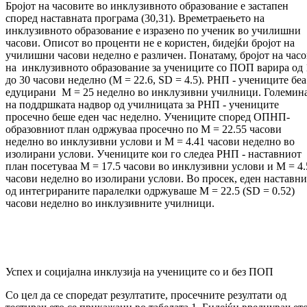
Бројот на часовите во инклузивното образование е застапен
според наставната програма (30,31). Времетраењето на
инклузивното образование е изразено по ученик во училишни
часови. Описот во проценти не е користен, бидејќи бројот на
училишни часови неделно е различен. Понатаму, бројот на час
на инклузивното образование за учениците со ПОП варира од 
до 30 часови неделно (M = 22.6, SD = 4.5). РНП - учениците беа
едуцирани M = 25 неделно во инклузивни училници. Големин
на поддршката надвор од училницата за РНП - учениците
просечно беше еден час неделно. Учениците според ОПНП-
образовниот план одржуваа просечно по M = 22.55 часови
неделно во инклузивни услови и M = 4.41 часови неделно во
изолирани услови. Учениците кои го следеа РНП - наставниот
план посетуваа M = 17.5 часови во инклузивни услови и M = 4.
часови неделно во изолирани услови. Во просек, еден наставн
од интегрираните паралелки одржуваше M = 22.5 (SD = 0.52)
часови неделно во инклузивните училници.
Успех и социјална инклузија на учениците со и без ПОП
Со цел да се споредат резултатите, просечните резултати од