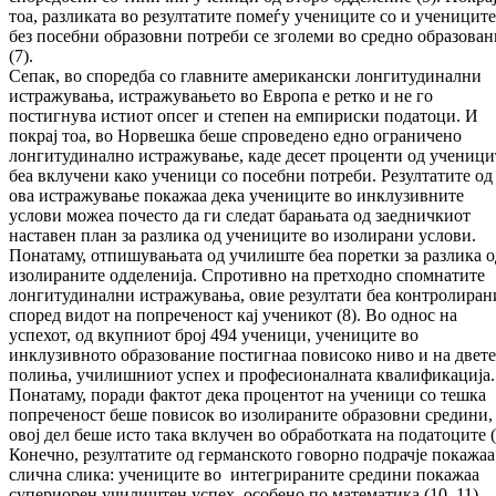
тоа, разликата во резултатите помеѓу учениците со и учениците
без посебни образовни потреби се зголеми во средно образован
(7).
Сепак, во споредба со главните американски лонгитудинални
истражувања, истражувањето во Европа е ретко и не го
постигнува истиот опсег и степен на емпириски податоци. И
покрај тоа, во Норвешка беше спроведено едно ограничено
лонгитудинално истражување, каде десет проценти од ученици
беа вклучени како ученици со посебни потреби. Резултатите од
ова истражување покажаа дека учениците во инклузивните
услови можеа почесто да ги следат барањата од заедничкиот
наставен план за разлика од учениците во изолирани услови.
Понатаму, отпишувањата од училиште беа поретки за разлика о
изолираните одделенија. Спротивно на претходно спомнатите
лонгитудинални истражувања, овие резултати беа контролиран
според видот на попреченост кај ученикот (8). Во однос на
успехот, од вкупниот број 494 ученици, учениците во
инклузивното образование постигнаа повисоко ниво и на двете
полиња, училишниот успех и професионалната квалификација.
Понатаму, поради фактот дека процентот на ученици со тешка
попреченост беше повисок во изолираните образовни средини,
овој дел беше исто така вклучен во обработката на податоците (
Конечно, резултатите од германското говорно подрачје покажаа
слична слика: учениците во интегрираните средини покажаа
супериорен училиштен успех, особено по математика (10, 11).