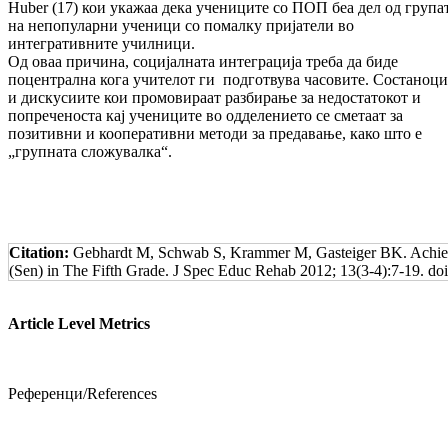
Huber (17) кои укажаа дека учениците со ПОП беа дел од група
на непопуларни ученици со помалку пријатели во
интегративните училници.
Од оваа причина, социјалната интеграција треба да биде
поцентрална кога учителот ги подготвува часовите. Состаноци
и дискусиите кои промовираат разбирање за недостатокот и
попреченоста кај учениците во одделението се сметаат за
позитивни и кооперативни методи за предавање, како што е
„групната сложувалка“.
Citation:
Gebhardt M, Schwab S, Krammer M, Gasteiger BK. Achievem
(Sen) in The Fifth Grade. J Spec Educ Rehab 2012; 13(3-4):7-19. d
Article Level Metrics
Референци/References