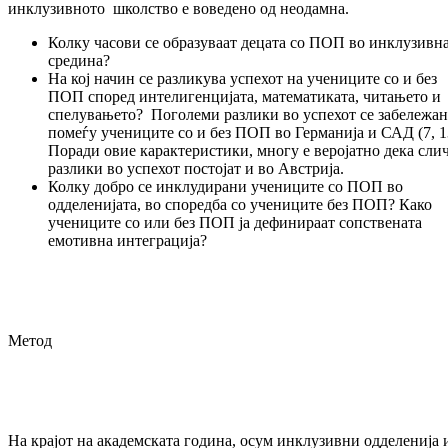
инклузивното школство е воведено од неодамна.
Колку часови се образуваат децата со ПОП во инклузивн
средина?
На кој начин се разликува успехот на учениците со и без
ПОП според интелигенцијата, математиката, читањето и
спелувањето? Поголеми разлики во успехот се забележа
помеѓу учениците со и без ПОП во Германија и САД (7, 1
Поради овие карактеристики, многу е веројатно дека сли
разлики во успехот постојат и во Австрија.
Колку добро се инклудирани учениците со ПОП во
одделенијата, во споредба со учениците без ПОП? Како
учениците со или без ПОП ја дефинираат сопствената
емотивна интеграција?
Метод
На крајот на академската година, осум инклузивни одделенија 