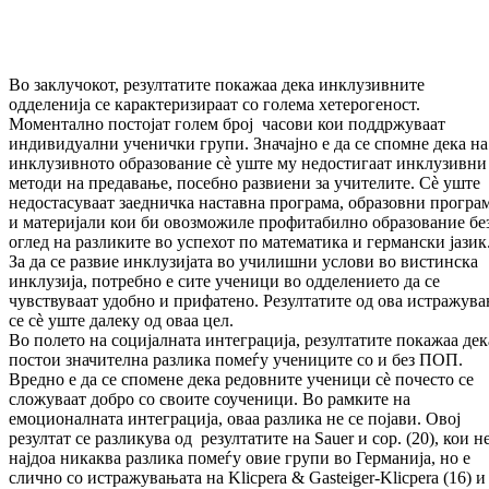
Во заклучокот, резултатите покажаа дека инклузивните
одделенија се карактеризираат со голема хетерогеност.
Моментално постојат голем број часови кои поддржуваат
индивидуални ученички групи. Значајно е да се спомне дека на
инклузивното образование сè уште му недостигаат инклузивни
методи на предавање, посебно развиени за учителите. Сè уште
недостасуваат заедничка наставна програма, образовни програ
и материјали кои би овозможиле профитабилно образование бе
оглед на разликите во успехот по математика и германски јазик
За да се развие инклузијата во училишни услови во вистинска
инклузија, потребно е сите ученици во одделението да се
чувствуваат удобно и прифатено. Резултатите од ова истражув
се сè уште далеку од оваа цел.
Во полето на социјалната интеграција, резултатите покажаа дек
постои значителна разлика помеѓу учениците со и без ПОП.
Вредно е да се спомене дека редовните ученици сè почесто се
сложуваат добро со своите соученици. Во рамките на
емоционалната интеграција, оваа разлика не се појави. Овој
резултат се разликува од резултатите на Sauer и сор. (20), кои н
најдоа никаква разлика помеѓу овие групи во Германија, но е
слично со истражувањата на Klicpera & Gasteiger-Klicpera (16) и