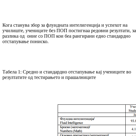
Кога станува збор за флуидната интелигенција и успехот на
училиште, учениците без ПОП постигнаа редовни резултати, за
разлика од оние со ПОП кои беа рангирани едно стандардно
отстапување пониско.
Табела 1: Средно и стандардно отстапување кај учениците во
резултатите од тестирањето и прашалниците