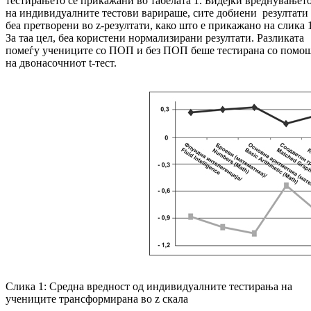
тестирањето се прикажани во табелата 1. Бидејќи вреднувањет
на индивидуалните тестови варираше, сите добиени резултати
беа претворени во z-резултати, како што е прикажано на слика 1
За таа цел, беа користени нормализирани резултати. Разликата
помеѓу учениците со ПОП и без ПОП беше тестирана со помо
на двонасочниот t-тест.
Слика 1: Средна вредност од индивидуалните тестирања на
учениците трансформирана во z скала