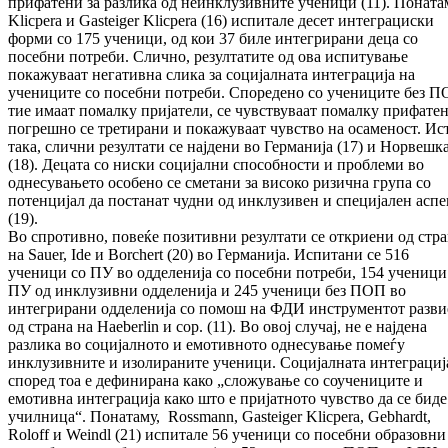
прифатени за разлика од неинклузивните ученици (11). Поната
Klicpera и Gasteiger Klicpera (16) испитале десет интеграциски
форми со 175 ученици, од кои 37 биле интегрирани деца со
посебни потреби. Слично, резултатите од ова испитување
покажуваат негативна слика за социјалната интеграција на
учениците со посебни потреби. Споредено со учениците без П
тие имаат помалку пријатели, се чувствуваат помалку прифатен
погрешно се третирани и покажуваат чувство на осаменост. Ис
така, слични резултати се најдени во Германија (17) и Норвешк
(18). Децата со ниски социјални способности и проблеми во
однесувањето особено се сметани за високо ризична група со
потенцијал да постанат чудни од инклузивен и специјален аспе
(19).
Во спротивно, повеќе позитивни резултати се откриени од стр
на Sauer, Ide и Borchert (20) во Германија. Испитани се 516
ученици со ПУ во одделенија со посебни потреби, 154 ученици
ПУ од инклузивни одделенија и 245 ученици без ПОП во
интегрирани одделенија со помош на ФДИ инструментот разви
од страна на Haeberlin и сор. (11). Во овој случај, не е најдена
разлика во социјалното и емотивното однесување помеѓу
инклузивните и изолираните ученици. Социјалната интеграциј
според тоа е дефинирана како „сложување со соучениците и
емотивна интеграција како што е пријатното чувство да се биде
училница“. Понатаму, Rossmann, Gasteiger Klicpera, Gebhardt,
Roloff и Weindl (21) испитале 56 ученици со посебни образовни