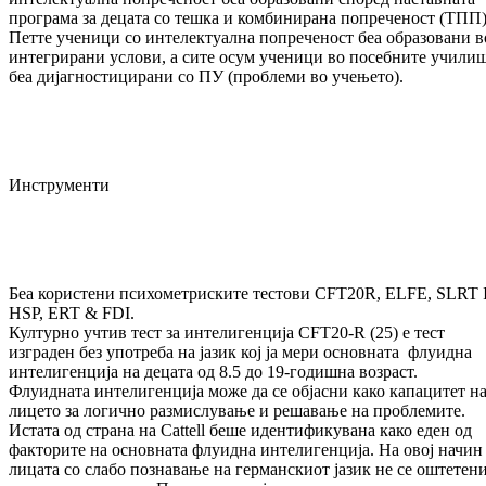
програма за децата со тешка и комбинирана попреченост (ТПП)
Петте ученици со интелектуална попреченост беа образовани в
интегрирани услови, а сите осум ученици во посебните учили
беа дијагностицирани со ПУ (проблеми во учењето).
Инструменти
Беа користени психометриските тестови CFT20R, ELFE, SLRT I
HSP, ERT & FDI.
Културно учтив тест за интелигенција CFT20-R (25) е тест
изграден без употреба на јазик кој ја мери основната флуидна
интелигенција на децата од 8.5 до 19-годишна возраст.
Флуидната интелигенција може да се објасни како капацитет н
лицето за логично размислување и решавање на проблемите.
Истата од страна на Cattell беше идентификувана како еден од
факторите на основната флуидна интелигенција. На овој начин
лицата со слабо познавање на германскиот јазик не се оштетен