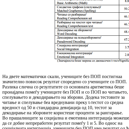
На двете математички скали, учениците без ПОП постигнаа
значително повисок резултат споредено со учениците со ПОП.
Разлика слична со резултатите со основната аритметика беше
пронајдена помеѓу учениците без ПОП и со ПОП во читањето,
спелувањето и декодирањето на зборови. Додека тестовите за
читање и спелување беа вреднувани преку t-тестот со средна
вредност од 50 и стандардна девијација од 10, тестот за
декодирање на зборовите користеше проценти за рангирање.
Во прашалниците за социјална и емотивна интеграција можеш
да се добие непреработен резултат помеѓу 1 и 5. Во однос на
социјалната интеграција, учениците без ПОП има резултат од 