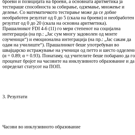
броеви и позицијата на броеви, а основната аритметика ја
тестираше способноста за собирање, одземање, множење и
делење. Со математичкото тестирање може да се добие
необработен резултат од 0 до 5 (скала на броеви) и необработен
резултат од 0 до 20 (скала на основна аритметика).
Прашалникот FDI 4-6 (11) го мери степенот на социјална
интеграција (на пр.: „Јас сум многу задоволен од моите
соученици“) и емоционална интеграција (на пр.: „Јас сакам да
одам на училиште“). Прашалникот беше употребуван во
швајцарско истражување на ученици од петто и шесто одделен
(α = 0.89; α = 0.93). Понатаму, од учителите беше побарано да го
проценат бројот на часовите на инклузивното образование и да
определат статусот на ПОП.
3. Резултати
Часови во инклузивното образование