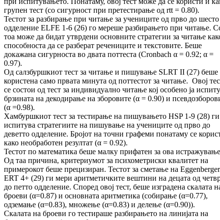
при испитувањето. Понатаму, овој тест може да се користи и ка
групен тест (со сигурност при претестирање од rtt = 0.80).
Тестот за разбирање при читање за учениците од прво до шесто
одделение ELFE 1-6 (26) го мереше разбирањето при читање. С
тоа може да бидат утврдени основните стратегии за читање как
способноста да се разберат речениците и текстовите. Беше
докажана сигурноста во двата поттеста (Cronbach α = 0.92; α =
0.97).
Од салзбуршкиот тест за читање и пишување SLRT II (27) беше
користена само првата минута од поттестот за читање. Овој тес
се состои од тест за индивидуално читање кој особено ја испит
брзината на декодирање на зборовите (α = 0.90) и псевдозборов
(α =0.98).
Хамбуршкиот тест за тестирање на пишувањето HSP 1-9 (28) ги
испитува стратегиите на пишување на учениците од прво до
деветто одделение. Бројот на точни графеми понатаму се корис
како необработен резултат (α = 0.92).
Тестот по математика беше малку прифатен за ова истражување
Од таа причина, критериумот за психометриски квалитет на
примерокот беше прецизиран. Тестот за сметање на Eggenberger
ERT 4+ (29) ги мери аритметичките вештини на децата од четв
до петто одделение. Според овој тест, беше изградена скалата н
броеви (α=0.87) и основната аритметика (собирање (α=0.77),
одземање (α=0.83), множење (α=0.83) и делење (α=0.90)).
Скалата на броеви го тестираше разбирањето на линијата на