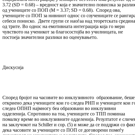
3.72 (SD = 0.68) – вредност која е значително повисока за разли
од учениците со ПОП (M = 3.37; SD = 0.68). Според ова,
учениците со ПОП за нивниот однос со соучениците се рангир
себеси пониско. Двете групи се наоѓаа над теоретската средин
од трите. Во однос на емотивната интеграција која го мери
чувството на ученикот за благосостојба во училницата, не
постоеја значителни разлики во оценувањето.
Дискусија
Според бројот на часовите во инклузивното образование, беше
откриено дека учениците кои го следеа РНП и учениците кои г
следеа ОПНП најмногу беа образовани во инклузивни
одделенија. Спротивно на тоа, учениците со ТПП поминаа
помалку време во инклузивните одделенија. Резултатот е сличе
на заклучокот на Schiller и сор. (5) и може да се поддржи со фак
дека часовите за учениците со ПОП се договорени помеѓу