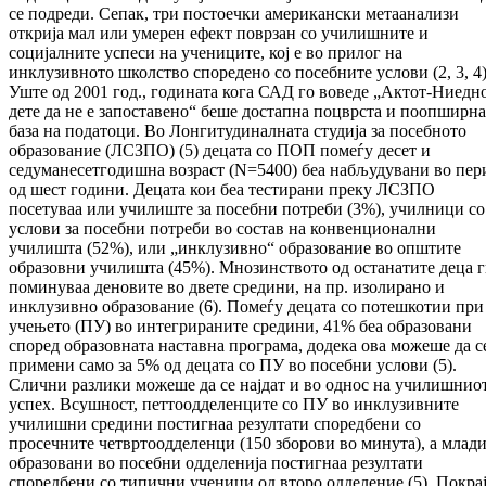
се подреди. Сепак, три постоечки американски метаанализи
открија мал или умерен ефект поврзан со училишните и
социјалните успеси на учениците, кој е во прилог на
инклузивното школство споредено со посебните услови (2, 3, 4)
Уште од 2001 год., годината кога САД го воведе „Актот-Ниедн
дете да не е запоставено“ беше достапна поцврста и поопширна
база на податоци. Во Лонгитудиналната студија за посебното
образование (ЛСЗПО) (5) децата со ПОП помеѓу десет и
седуманесетгодишна возраст (N=5400) беа набљудувани во пер
од шест години. Децата кои беа тестирани преку ЛСЗПО
посетуваа или училиште за посебни потреби (3%), училници со
услови за посебни потреби во состав на конвенционални
училишта (52%), или „инклузивно“ образование во општите
образовни училишта (45%). Мнозинството од останатите деца 
поминуваа деновите во двете средини, на пр. изолирано и
инклузивно образование (6). Помеѓу децата со потешкотии при
учењето (ПУ) во интегрираните средини, 41% беа образовани
според образовната наставна програма, додека ова можеше да с
примени само за 5% од децата со ПУ во посебни услови (5).
Слични разлики можеше да се најдат и во однос на училишнио
успех. Всушност, петтоодделенците со ПУ во инклузивните
училишни средини постигнаа резултати споредбени со
просечните четвртоодделенци (150 зборови во минута), а млад
образовани во посебни одделенија постигнаа резултати
споредбени со типични ученици од второ одделение (5). Покра