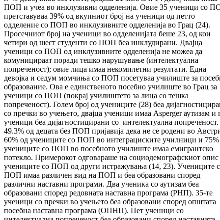
ПОП и учеа во инклузивни одделенија. Овие 35 ученици со П
претставуваа 39% од вкупниот број на ученици од петто
одделение со ПОП во инклузивните одделенија во Грац (24).
Просечниот број на ученици во одделенијата беше 23, од кои
четири од шест студенти со ПОП беа инклудирани. Двајца
ученици со ПОП од инклузивните одделенија не можеа да
комуницираат поради тешко нарушување (интелектуална
попреченост); овие лица имаа некомплетни резултати. Една
девојка и седум момчиња со ПОП посетуваа училиште за посеб
образование. Ова е единственото посебно училиште во Грац за
ученици со ПОП (покрај училиштето за лица со тешка
попреченост). Голем број од учениците (28) беа дијагностицир
со пречки во учењето, двајца ученици имаа Аsperger аутизам и 
ученици беа дијагностицирани со интелектуална попреченост.
49.3% од децата без ПОП пријавија дека не се родени во Австри
60% од учениците со ПОП во интеграциските училници и 75%
учениците со ПОП во посебното училиште имаа емигрантско
потекло. Примерокот одговараше на социодемографскиот опис
учениците со ПОП од други истражувања (14, 23). Учениците 
ПОП имаа различен вид на ПОП и беа образовани според
различни наставни програми. Два ученика со аутизам беа
образовани според редовната наставна програма (РНП). 35-те
ученици со пречки во учењето беа образовани според општата
посебна наставна програма (ОПНП). Пет ученици со
интелектуална попреченост беа образовани според наставната