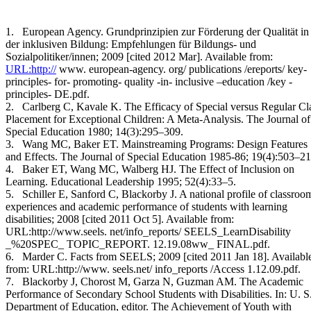
1. European Agency. Grundprinzipien zur Förderung der Qualität in
der inklusiven Bildung: Empfehlungen für Bildungs- und
Sozialpolitiker/innen; 2009 [cited 2012 Мar]. Available from:
URL:http://
www. european-agency. org/ publications /ereports/ key-
principles- for- promoting- quality -in- inclusive –education /key -
principles- DE.pdf.
2. Carlberg C, Kavale K. The Efficacy of Special versus Regular Cl
Placement for Exceptional Children: A Meta-Analysis. The Journal of
Special Education 1980; 14(3):295–309.
3. Wang MC, Baker ET. Mainstreaming Programs: Design Features
and Effects. The Journal of Special Education 1985-86; 19(4):503–21
4. Baker ET, Wang MC, Walberg HJ. The Effect of Inclusion on
Learning. Educational Leadership 1995; 52(4):33–5.
5. Schiller E, Sanford C, Blackorby J. A national profile of classroo
experiences and academic performance of students with learning
disabilities; 2008 [cited 2011 Oct 5]. Available from:
URL:http://www.seels. net/info_reports/ SEELS_LearnDisability
_%20SPEC_ TOPIC_REPORT. 12.19.08ww_ FINAL.pdf.
6. Marder C. Facts from SEELS; 2009 [cited 2011 Jan 18]. Availabl
from: URL:http://www. seels.net/ info_reports /Access 1.12.09.pdf.
7. Blackorby J, Chorost M, Garza N, Guzman AM. The Academic
Performance of Secondary School Students with Disabilities. In: U. S
Department of Education, editor. The Achievement of Youth with