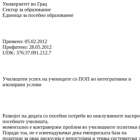
Универзитет во Грац
Сектор за образование
Единица за посебно образование
Примено: 05.02.2012
Прифатено: 28.05.2012
UDK: 376:37.091.212.7
Училиштен успех на учениците со ПОП во интегративни и
изолирани услови
Развојот на децата со посебни потреби во инклузивните наспр
посебните училишта,
моментално е контраверзен проблем во училишните политики (
Поради тоа, не е изненадувачки дека емпириската база на
податоци за оваа дискусија е непостојана и тешка систематски 