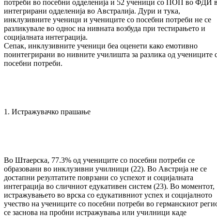
потреби во посебни одделенија и 52 ученици со ПОП во ФДИ 
интегрирани одделенија во Австралија. Дури и тука,
инклузивните ученици и учениците со посебни потреби не се
разликувале во однос на нивната возбуда при тестирањето и
социјалната интеграција.
Сепак, инклузивните ученици беа оценети како емотивно
поинтегрирани во нивните училишта за разлика од учениците 
посебни потреби.
1. Истражувачко прашање
Во Штаерска, 77.3% од учениците со посебни потреби се
образовани во инклузивни училници (22). Во Австрија не се
достапни резултатите поврзани со успехот и социјалната
интеграција во сличниот едукативен систем (23). Во моментот,
истражувањето во врска со едукативниот успех и социјалното
учество на учениците со посебни потреби во германскиот реги
се заснова на пробни истражувања или училници каде