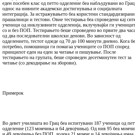
еден посебен клас од петто одделение беа набљудувани во Грац
однос на нивните академски достигнувања и социјалната
интеграција. За истражувањето беа користени стандардизирани
прашалници и тестови. Овие тестирања беа спроведени кај сит
ученици од инклузивните одделенија, вклучувајќи ги ученици
со и без ПОП. Тестирањето беше спроведено во првите два час
од два последователни школски денови. Во зависност од
одделението, тестот одзеде од 70 до 100 минути дневно. Кога б
потребно, помошници ги помагаа учениците со ПОП според
принципот еден на еден за читање и пишување. После
тестирањето на групата, беше спроведен десетминутен тест за
читање (со декодирање на зборови).
Примерок
Во девет училишта во Грац беа испитувани 187 ученици од пет
одделение (123 момчиња и 64 девојчиња). Од нив 95 беа момч
и 49 девојчиња без ПОП, додека 21 момче и 14 девојчиња имаа