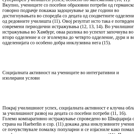
Вкупно, учениците со посебни образовни потреби од германск
говорно подрачје покажаа задоцнување за две години во
достигнувањата во споредба со децата од соодветните одделени
од редовните училишта (11). Овој резултат исто така е потврден
современи периодични истражувања (12, 13, 14). Во училишни
истражувања во Хамбург, оваа разлика во успехот започнува во
второ одделение и се зголемува до четврто одделение, дури и в
одделенијата со особено добра инклузивна нега (15).
Социјалната активност на учениците во интегративни и
изолирани услови
Покрај училишниот успех, социјалната активност е клучна обл
за училишниот развој на децата со посебни потреби (11, 16).
Големо компаративно истражување спроведено во Швајцарија 
страна на Haeberlin и сор. (11) докажа дека инклузивните учен
се почувствувале помалку популарни и се изјасниле како пома