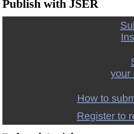
Publish with JSER
Su
Ins
your
How to subm
Register to r