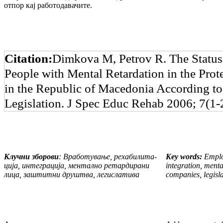
отпор кај работо­да­ва­чите.
Citation:
Dimkova M, Petrov R. The Status
People with Mental Retardation in the Pro
in the Republic of Macedonia According t
Legislation. J Spec Educ Rehab 2006; 7(1-
Клучни зборови
: Вработување, рехабили­та­
Key words:
Employ
ци­ја, интеграција, ментално ретардирани
integra­tion, ment
ли­ца, заштитни друштва, легислатива
compa­nies, legisl