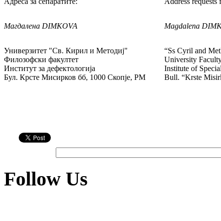
Адреса за сепаратите:
Address requests f
Магдалена
DIMKOVA
Magdalena
DIM
Универзитет "Св. Кирил и Методиј"
“Ss Cyril and Me
Филозофски факултет
University Facult
Институт за дефектологија
Institute of Speci
Бул. Крсте Мисирков бб, 1000 Скопје, РМ
Bull. “Krste Mis
Follow Us