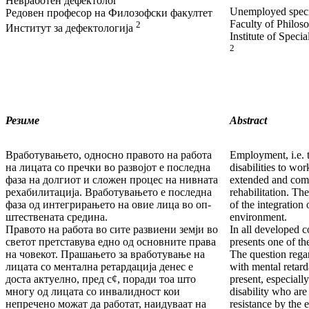
Невработен дефектолог
Unemployed speci
Редовен професор на Филозофски факултет
Faculty of Philos
2
Институт за дефектологија
Institute of Speci
2
Резиме
Abstract
Вработувањето, односно правото на работа
Employment, i.e. t
на лицата со пречки во развојот е последна
disabili­ties to wor
фа­за на долгиот и сложен процес на нивната
extended and comp
рехабилитација. Вработувањето е последна
rehabilitation. Th
фаза од интегрирањето на овие лица во оп­
of the integration 
штес­твената средина.
environment.
Правото на работа во сите развиени земји во
In all developed c
светот претставува едно од основните права
presents one of t
на човекот. Прашањето за вработување на
The question reg
лицата со ментална ретардација денес е
with mental retar­d
доста актуелно, пред с¢, поради тоа што
present, especially
многу од лицата со инвалидност кои
disability who ar
непречено можат да работат, наидуваат на
resistance by the 