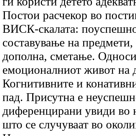
ги користи детето адекват
Постои расчекор во постиг
ВИСК-скалата: поуспешно 
составување на предмети, 
дополна, сметање. Односи
емоционалниот живот на д
Когнитивните и конативни
пад. Присутна е неуспешн
диференцирани увиди во н
што се случуваат во околи