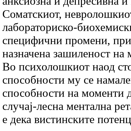
анксиозна и депресивна и 
Соматскиот, невролошкио
лабораториско-биохемиски
специфични промени, при
назначена зашиленост на 
Во психолошкиот наод сто
способности му се намале
способности на моменти д
случај-лесна ментална рет
е дека вистинските потенц