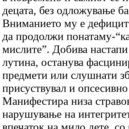
децата, без одложување ба
Вниманието му е дефицита
да продолжи понатаму-“ка
мислите”. Добива настапи
лутина, останува фасцини
предмети или слушнати зб
присуствувал и опсесивно
Манифестира низа стравов
нарушување на интегритет
впечаток на мило дете, со