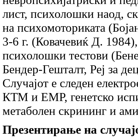
лист, психолошки наод, ск
на психомоториката (Боја
3-6 г. (Ковачевиќ Д. 1984)
психолошки тестови (Бен
Бендер-Гешталт, Реј за дец
Случајот е следен електр
КТМ и ЕМР, генетско испи
метаболен скрининг и ами
Презентирање на случај