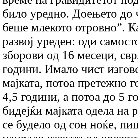
било уредно. Доењето до 
беше млекото отровно”. Ка
развој уреден: оди самост
зборови од 16 месеци, свр
години. Имало чист изгово
мајката, потоа претежно г
4,5 години, а потоа до 5 г
бидејќи мајката одела на 
се будело од сон ноќе, пи