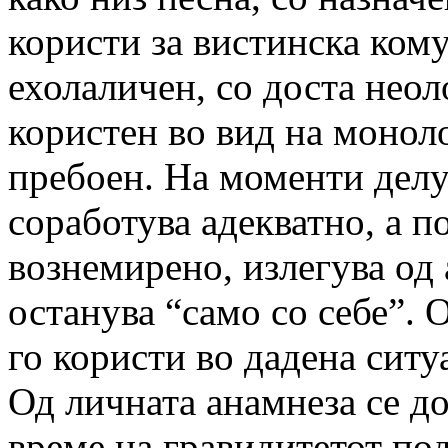
користи за вистинска кому
ехолаличен, со доста нео
користен во вид на монол
пребоен. На моменти делув
соработува адекватно, а п
вознемирено, излегува од 
останува “само со себе”. 
го користи во дадена ситу
Од личната анамнеза се до
време на гравидитетот под