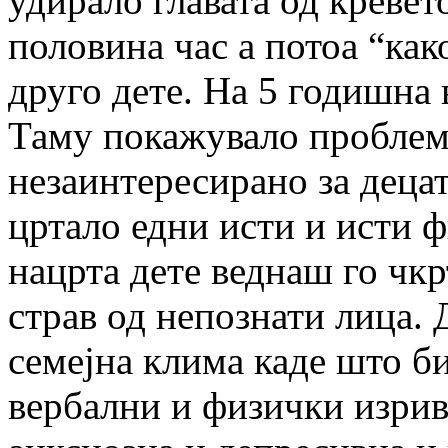
удирало главата од кревето
половина час а потоа “как
друго дете. На 5 годишна 
Таму покажувало проблем
незаинтересирано за децат
цртало едни исти и исти ф
нацрта дете веднаш го чк
страв од непознати лица. 
семејна клима каде што б
вербални и физички изрив