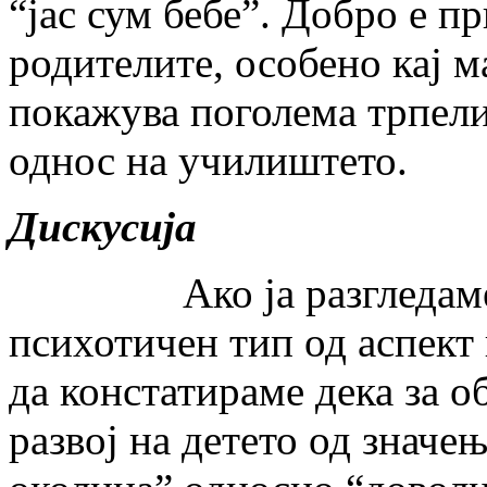
“јас сум бебе”. Добро е п
родителите, особено кај м
покажува поголема трпели
однос на училиштето.
Дискусија
Ако ја разгледаме раз
психотичен тип од аспект
да констатираме дека за о
развој на детето од значе