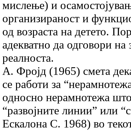
мислење) и осамостојувањ
организираност и функцио
од возраста на детето. По
адекватно да одговори на 
реалноста.
А. Фројд (1965) смета дек
се работи за “нерамнотежа
односно нерамнотежа што
“развојните линии” или “
Ескалона С. 1968) во теко