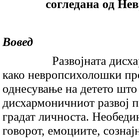
согледана од Не
Вовед
Развојната дисхармон
како невропсихолошки про
однесување на детето што 
дисхармоничниот развој п
градат личноста. Необеди
говорот, емоциите, сознај