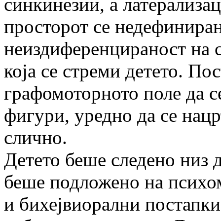
синкинезии, а латерализаци
просторот се недефиниран
неиздиференцираност на с
која се стреми детето. По
графомоторното поле да с
фигури, уредно да се нац
слично.
Детето беше следено низ 
беше подложено на психо
и бихејвиорални постапки