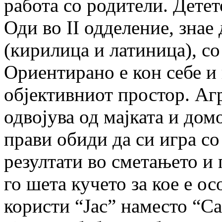
работа со родители. Дете
Оди во II одделение, знае
(кирилица и латиница), со
Ориентирано е кон себе и 
објективниот простор. Агр
одвојува од мајката и домо
прави обиди да си игра со
резултати во сметањето и 
го шета кучето за кое е ос
користи “Јас” наместо “Са