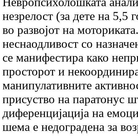
Невропсихолошката анали
незрелост (за дете на 5,5
во развојот на моторикат
неснаодливост со назначе
се манифестира како непр
просторот и некоординир
манипулативните активнос
присуство на паратонус ш
диференцијација на емоци
шема е недоградена за воз