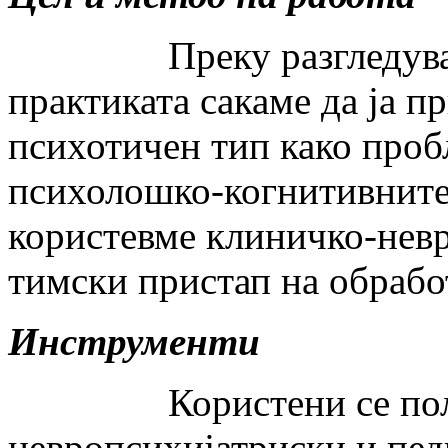
Преку разгледување н
практиката сакаме да ја 
психотичен тип како проб
психолошко-когнитивните 
користевме клиничко-нев
тимски пристап на обработ
Инструменти
Користени се полус
невропсихијатриски и пед