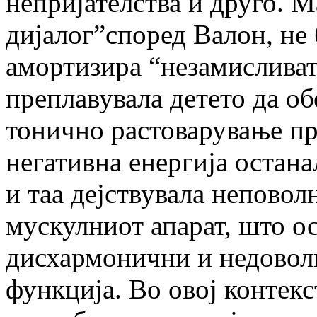
непријателства и друго. М
дијалог”според Валон, не б
амортизира “незамисливат
преплавувала детето да об
тонично растоварување п
негативна енергија остана
и таа дејствувала непово
мускулниот апарат, што о
дисхармонични и недоволн
функција. Во овој контекс