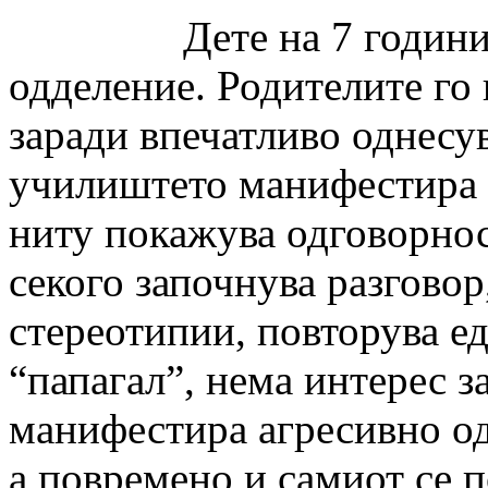
Дете на 7 години и 2 
одделение. Родителите го 
заради впечатливо однесу
училиштето манифестира 
ниту покажува одговорнос
секого започнува разгово
стереотипии, повторува ед
“папагал”, нема интерес з
манифестира агресивно од
а повремено и самиот се п