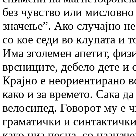
без чувство или мисловно
значење”. Ако случајно н
со кое седи во клупата и т
Има зголемен апетит, физ
врсниците, дебело дете и
Крајно е неориентирано во
како и за времето. Сака да
велосипед. Говорот му е ч
граматички и синтактички 
како низ песна, со назнач