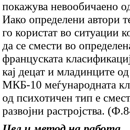
покажува невообичаено од
Иако определени автори т
го користат во ситуации 
да се смести во определе
француската класификаци
кај децат и младинците од
МКБ-10 меѓународната кл
од психотичен тип е смест
развојни растројства. (Ф.8
Цел и метод на работа