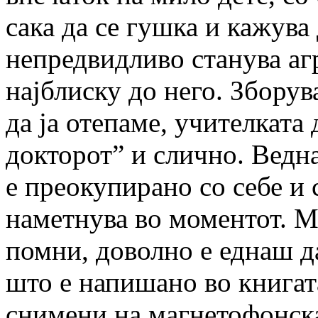
сака да се гушка и кажува 
непредвидливо станува агр
најблиску до него. Зборув
да ја отепаме, учителката 
докторот” и слично. Ведн
е преокупирано со себе и 
наметнува во моментот. Ма
помни, доволно е еднаш д
што е напишано во книгат
снимени на магнетофонска 